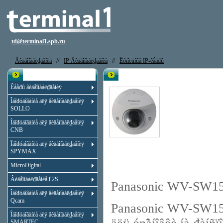
td@terminal1.spb.ru
Âèäåîíàáë₫äåíèå
//
IP Âèäåîíàáë₫äåíèå
//
Êóïîëüíûå IP-êà́åđû
Êạ̀àëîă
IP êà́åđà Panasonic WV-SW155
Êà́åđû âèäåîíàáë₫äåíèÿ
Îáîđóäîâàíèå äëÿ âèäåîíàáë₫äåíèÿ
SOLLO
Îáîđóäîâàíèå äëÿ âèäåîíàáë₫äåíèÿ
CNB
Îáîđóäîâàíèå äëÿ âèäåîíàáë₫äåíèÿ
SPYMAX
MicroDigital
Âèäåîíàáë₫äåíèå ị̂ 2S
Panasonic WV-SW155
Îáîđóäîâàíèå äëÿ âèäåîíàáë₫äåíèÿ
Qcam
Panasonic WV-SW155 -
Îáîđóäîâàíèå äëÿ âèäåîíàáë₫äåíèÿ
SMARTEC