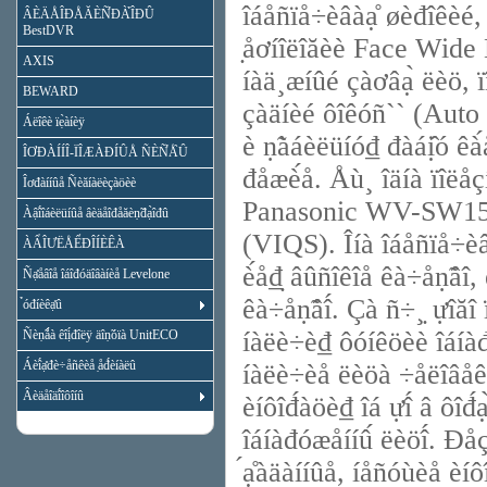
îáåñïå÷èâàạ̊ øèđîêèé, 
ÂÈÄÅÎĐÅĂÈÑ̉ĐÀ̉ÎĐÛ
BestDVR
̣åơíîëîăèè Face Wide
AXIS
íàä¸æíûé çàơâạ̀ ëèö, 
BEWARD
çàäíèé ôîêóñ`` (Auto
Áëîêè ïẹ̀àíèÿ
è ṇ̃àáèëüíó₫ đàáị̂ó êà
ÎƠĐÀÍÍÎ-ÏÎÆÀĐÍÛÅ ÑÈÑ̉Å̀Û
đåæè́å. Åù¸ îäíà ïîëåçí
Îơđàííûå Ñèăíàëèçàöèè
Panasonic WV-SW155,
Àậî́îáèëüíûå âèäåîđåăèṇ̃đạ̀îđû
(VIQS). Îíà îáåñïå÷èâ
ÀẨÎƯËÅỂĐÎÍÈÊÀ
è́å₫̣ âûñîêîå êà÷åṇ̃âî
Ñạ̊åâîå îáîđóäîâàíèå Levelone
êà÷åṇ̃âî́. Çà ñ÷¸̣ ựî
̉óđíèêạ̊û
íàëè÷è₫ ôóíêöèè îáíà
Ñèṇ̃ǻà êîị́đîëÿ äîṇ̃óïà UnitECO
Áèî́ạ̊đè÷åñêèå ̣åđ́èíàëû
íàëè÷èå ëèöà ÷åëîâåêà 
Âèäåîäî́îôîíû
èíôîđ́àöè₫ îá ựî́ â ôî
îáíàđóæåííû́ ëèöî́. Đåç
́ạ̊àäàííûå, íåñóùèå èí