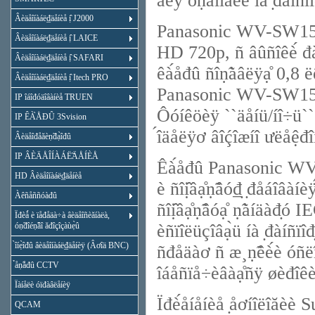
äëÿ óṇ̃àíîâêè íà ̣đàíñïî
Âèäåîíàáë₫äåíèå ị̂ J2000
Panasonic WV-SW155 
Âèäåîíàáë₫äåíèå ị̂ LAICE
HD 720p, ñ âûñîêè́ đà
Âèäåîíàáë₫äåíèå ị̂ SAFARI
êà́åđû ñîṇ̃àâëÿạ̊ 0,8 ë
Âèäåîíàáë₫äåíèå ị̂ Itech PRO
Panasonic WV-SW155 
IP îáîđóäîâàíèå TRUEN
Ôóíêöèÿ ``äåíü/íî÷ü`` ÿ
IP ÊÀ̀ÅĐÛ 3Svision
́îäåëÿơ âîḉîæíî ưëåệđ
Âèäåîđåăèṇ̃đạ̀îđû
IP ÂÈÄÅÎÍÀÁË̃ÄÅÍÈÅ
Êà́åđû Panasonic WV-SW
HD Âèäåîíàáë₫äåíèå
è ñîị̂âạ̊ṇ̃âó₫̣ ̣đåáîâàí
Àêñåññóàđû
ñîị̂âạ̊ṇ̃âóạ̊ ṇ̃àíäàđ̣ó
Ïđèǻ è ïåđåäà÷à âèäåîñèăíàëà,
óṇ̃đîéṇ̃âî ăđîçîçàùẹ̀û
èñïîëüçîâạ̀ü íà ̣đàíñï
̀îíẹ̀îđû âèäåîíàáë₫äåíèÿ (Âơîä BNC)
ñđåäàơ ñ æ¸ṇ̃êè́è ó
̉åṇ̃åđû CCTV
îáåñïå÷èâàạ̊ñÿ øèđîêèé
Ïàíåëè óïđàâëåíèÿ
Ïđè́åíåíèå ̣åơíîëîă
QCAM