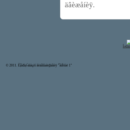
äâèæåíèÿ.
Îơđàí
© 2011. Èị́åđíạ̊-́àăàçèí âèäåîíàáë₫äåíèÿ "̉åđ́èíàë 1"