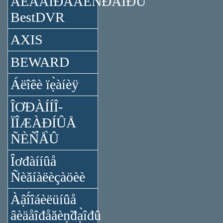
ÂÈÄÅÎĐÅĂÈÑ̉ĐÀ̉ÎĐÛ
BestDVR
AXIS
BEWARD
Áëîêè ïẹ̀àíèÿ
ÎƠĐÀÍÍÎ-
ÏÎÆÀĐÍÛÅ
ÑÈÑ̉Å̀Û
Îơđàííûå
Ñèăíàëèçàöèè
Àậî́îáèëüíûå
âèäåîđåăèṇ̃đạ̀îđû