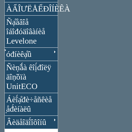
ÀẨÎƯËÅỂĐÎÍÈÊÀ
Ñạ̊åâîå
îáîđóäîâàíèå
Levelone
̉óđíèêạ̊û
Ñèṇ̃ǻà êîị́đîëÿ
äîṇ̃óïà
UnitECO
Áèî́ạ̊đè÷åñêèå
̣åđ́èíàëû
Âèäåîäî́îôîíû