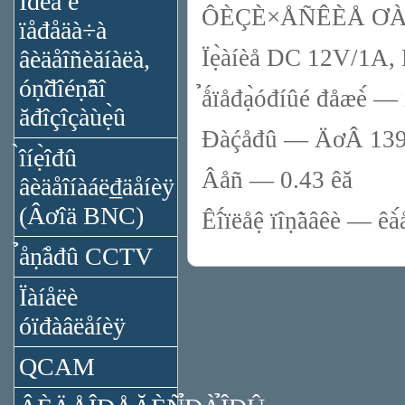
Ïđèǻ è
ÔÈÇÈ×ÅÑÊÈÅ ƠÀ
ïåđåäà÷à
Ïẹ̀àíèå DC 12V/1A, 
âèäåîñèăíàëà,
óṇ̃đîéṇ̃âî
̉ǻïåđạ̀óđíûé đåæè́ —
ăđîçîçàùẹ̀û
Đàḉåđû — ÄơÂ 139ơ
̀îíẹ̀îđû
Âåñ — 0.43 êă
âèäåîíàáë₫äåíèÿ
(Âơîä BNC)
Êî́ïëåệ ïîṇ̃àâêè — ê
̉åṇ̃åđû CCTV
Ïàíåëè
óïđàâëåíèÿ
QCAM