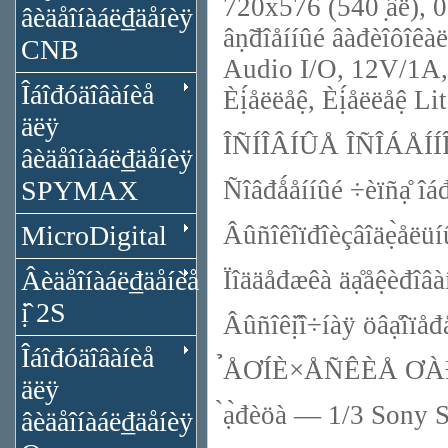
720x576 (540 ̣âë), 
âèäåîíàáë₫äåíèÿ
âṇ̃đîåííûé âàđèîôîêàëü
CNB
Audio I/O, 12V/1A, P
Îáîđóäîâàíèå
Èị́åëëåệ, Èị́åëëåệ Li
äëÿ
ÎÑÍÎÂÍÛÅ ÎÑÎÁÅÍÍÎ
âèäåîíàáë₫äåíèÿ
SPYMAX
Ñîâđǻåííûé ÷èïñạ̊ îá
MicroDigital
Âûñîêîïđîèçâîäẹ̀åëü
Âèäåîíàáë₫äåíèå
Ïîääåđæêà äạ̊åệèđîâ
ị̂ 2S
Âûñîêị̂î÷íàÿ öâạ̊îïå
Îáîđóäîâàíèå
̉ÅƠÍÈ×ÅÑÊÈÅ ƠÀ
äëÿ
̀ạ̀đèöà — 1/3 Son
âèäåîíàáë₫äåíèÿ