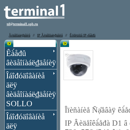
td@terminal1.spb.ru
Âèäåîíàáë₫äåíèå
//
IP Âèäåîíàáë₫äåíèå
//
Êóïîëüíûå IP-êà́åđû
Êạ̀àëîă
Ñạ̊åâàÿ êà́åđà SimpleIPCam SPC
Êà́åđû
âèäåîíàáë₫äåíèÿ
Îáîđóäîâàíèå
äëÿ
âèäåîíàáë₫äåíèÿ
SOLLO
Îïèñàíèå Ñạ̊åâàÿ ê
Îáîđóäîâàíèå
IP Âèäåîêà́åđà D1 â
äëÿ