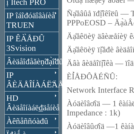
Ôîđ́ạ̀ ñæạ̀èÿ àóäèî
ị̂ Itech PRO
Ñạ̊åâûå ïđị̂îêîëû 
IP îáîđóäîâàíèå
PPPoEOSD – Äạ̀àÂđǻ
TRUEN
Äạ̊åêöèÿ äâèæåíèÿ ê
IP ÊÀ̀ÅĐÛ
3Svision
Äạ̊åêöèÿ ïị̂åđè âèäå
Âèäåîđåăèṇ̃đạ̀îđû
Äâà âèäåîïị̂îêà — ïî
IP
ÈÍ̉ÅĐÔÅÉÑÛ:
ÂÈÄÅÎÍÀÁË̃ÄÅÍÈÅ
Network Interface 
HD
Àóäèîâơîä — 1 êàíà
Âèäåîíàáë₫äåíèå
Impedance : 1k)
Àêñåññóàđû
Àóäèîâûơîä —1 êàíà