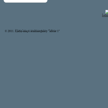
Îơđàí
© 2011. Èị́åđíạ̊-́àăàçèí âèäåîíàáë₫äåíèÿ "̉åđ́èíàë 1"