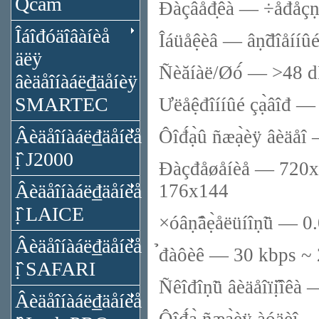
Qcam
Đàçâåđ̣êà — ÷åđåçñ
Îáîđóäîâàíèå
Îáüåệèâ — âṇ̃đîåííûé
äëÿ
Ñèăíàë/Øó́ — >48 
âèäåîíàáë₫äåíèÿ
SMARTEC
Ưëåệđîííûé çạ̀âîđ — 
Âèäåîíàáë₫äåíèå
Ôîđ́ạ̀û ñæạ̀èÿ âèäå
ị̂ J2000
Đàçđåøåíèå — 720x5
Âèäåîíàáë₫äåíèå
176x144
ị̂ LAICE
×óâṇ̃âẹ̀åëüíîṇ̃ü — 0
Âèäåîíàáë₫äåíèå
̉đàôèê — 30 kbps ~
ị̂ SAFARI
Ñêîđîṇ̃ü âèäåîïị̂îê
Âèäåîíàáë₫äåíèå