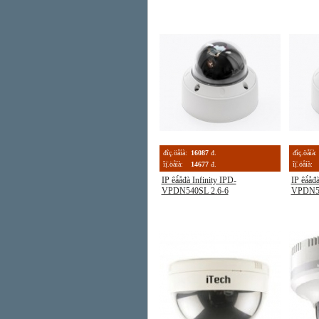
đîç.öåíà:
16087
đ.
đîç.öåíà:
îị̈.öåíà:
14677
đ.
îị̈.öåíà:
IP êà́åđà Infinity IPD-
IP êà́åđ
VPDN540SL 2.6-6
VPDN54