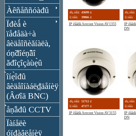
Àêñåññóàđû
đîç.öåíà:
43699
đ.
đîç.öåíà:
îị̈.öåíà:
39866
đ.
îị̈.öåíà:
Ïđèǻ è
IP êà́åđà Arecont Vision AV1355
IP êà́å
DN
ïåđåäà÷à
âèäåîñèăíàëà,
óṇ̃đîéṇ̃âî
ăđîçîçàùẹ̀û
̀îíẹ̀îđû
âèäåîíàáë₫äåíèÿ
(Âơîä BNC)
đîç.öåíà:
51712
đ.
đîç.öåíà:
îị̈.öåíà:
47177
đ.
îị̈.öåíà:
̉åṇ̃åđû CCTV
IP êà́åđà Arecont Vision AV3155
IP êà́å
DN
Ïàíåëè
óïđàâëåíèÿ