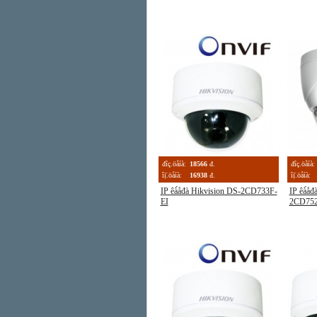
đîç.öåíà:
18566
đ.
đîç.öåíà:
îị̈.öåíà:
16938
đ.
îị̈.öåíà:
IP êà́åđà Hikvision DS-2CD733F-
IP êà́åđ
EI
2CD75