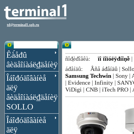
td@terminal1.spb.ru
Êạ̀àëîă
Êóïîëüíûå IP-êà́åđû Samsung Tech
Êà́åđû
ñîđ̣èđîâêà:
ïî ïîïóëÿđíîṇ̃è
|
âèäåîíàáë₫äåíèÿ
áđåíäû:
Âñå áđåíäû
|
Soll
Samsung Techwin
|
Sony
|
Îáîđóäîâàíèå
|
Evidence
|
Infinity
|
SANY
äëÿ
ViDigi
|
CNB
|
iTech PRO
|
âèäåîíàáë₫äåíèÿ
SOLLO
Îáîđóäîâàíèå
äëÿ