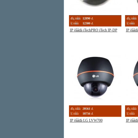
đîç.öåíà:
12890
đ.
đîç.öåíà:
îị̈.öåíà:
12300
đ.
îị̈.öåíà:
IP êà́åđà iTechPRO iTech IP-DP
IP êà́
đîç.öåíà:
20561
đ.
đîç.öåíà:
îị̈.öåíà:
18756
đ.
îị̈.öåíà:
IP êà́åđà LG LVW700
IP êà́å