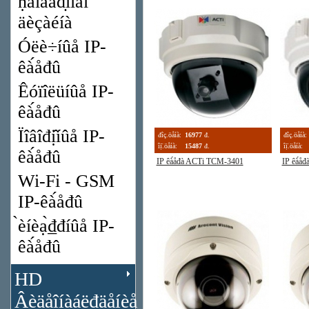
ṇ̃àíäàđ̣íîăî
äèçàéíà
Óëè÷íûå IP-
êà́åđû
Êóïîëüíûå IP-
êà́åđû
Ïîâîđị̂íûå IP-
đîç.öåíà:
16977
đ.
đîç.öåíà:
îị̈.öåíà:
15487
đ.
îị̈.öåíà:
êà́åđû
IP êà́åđà ACTi TCM-3401
IP êà́å
Wi-Fi - GSM
IP-êà́åđû
̀èíèạ̀₫đíûå IP-
êà́åđû
HD
Âèäåîíàáë₫äåíèå