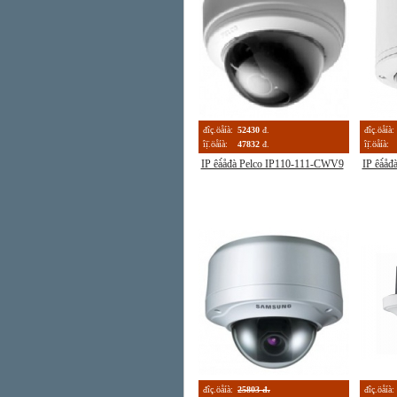
đîç.öåíà:
52430
đ.
đîç.öåíà:
îị̈.öåíà:
47832
đ.
îị̈.öåíà:
IP êà́åđà Pelco IP110-111-CWV9
IP êà́å
đîç.öåíà:
25803 đ.
đîç.öåíà: