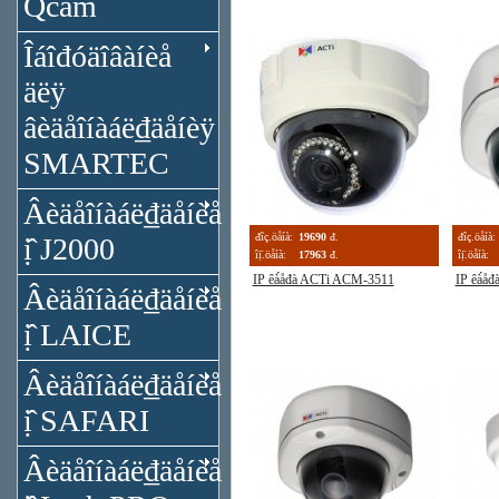
Qcam
Îáîđóäîâàíèå
äëÿ
âèäåîíàáë₫äåíèÿ
SMARTEC
Âèäåîíàáë₫äåíèå
đîç.öåíà:
19690
đ.
đîç.öåíà:
ị̂ J2000
îị̈.öåíà:
17963
đ.
îị̈.öåíà:
IP êà́åđà ACTi ACM-3511
IP êà́å
Âèäåîíàáë₫äåíèå
ị̂ LAICE
Âèäåîíàáë₫äåíèå
ị̂ SAFARI
Âèäåîíàáë₫äåíèå