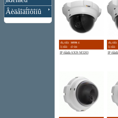
Âèäåîäî́îôîíû
đîç.öåíà:
16936
đ.
đîç.öåíà:
îị̈.öåíà:
ọ́î÷íẹ̀ü
îị̈.öåíà:
IP êà́åđà AXIS M3203
IP êà́å