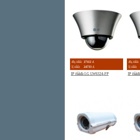
đîç.öåíà:
27112
đ.
đîç.öåíà:
îị̈.öåíà:
24733
đ.
îị̈.öåíà:
IP êà́åđà LG LW6324-FP
IP êà́å