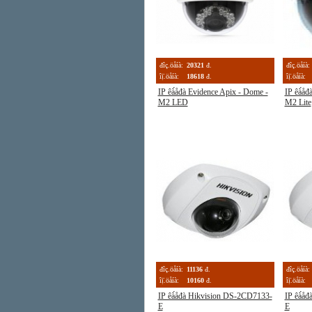
đîç.öåíà:
20321
đ.
đîç.öåíà:
îị̈.öåíà:
18618
đ.
îị̈.öåíà:
IP êà́åđà Evidence Apix - Dome -
IP êà́åđ
M2 LED
M2 Lite
đîç.öåíà:
11136
đ.
đîç.öåíà:
îị̈.öåíà:
10160
đ.
îị̈.öåíà:
IP êà́åđà Hikvision DS-2CD7133-
IP êà́å
E
E