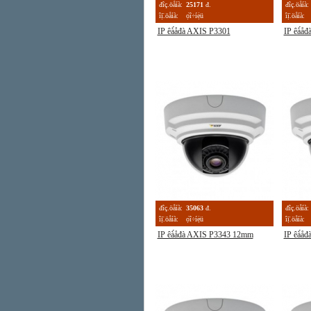
đîç.öåíà:
25171
đ.
đîç.öåíà:
îị̈.öåíà:
ọ́î÷íẹ̀ü
îị̈.öåíà:
IP êà́åđà AXIS P3301
IP êà́å
đîç.öåíà:
35063
đ.
đîç.öåíà:
îị̈.öåíà:
ọ́î÷íẹ̀ü
îị̈.öåíà:
IP êà́åđà AXIS P3343 12mm
IP êà́å