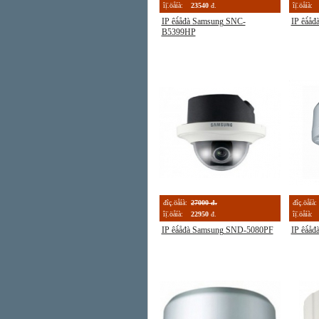
îị̈.öåíà:
23540
đ.
îị̈.öåíà:
IP êà́åđà Samsung SNC-
IP êà́å
B5399HP
đîç.öåíà:
27000 đ.
đîç.öåíà:
îị̈.öåíà:
22950
đ.
îị̈.öåíà:
IP êà́åđà Samsung SND-5080PF
IP êà́å