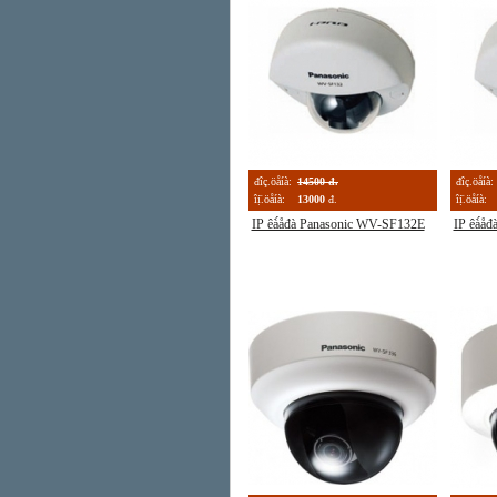
đîç.öåíà:
14500 đ.
đîç.öåíà:
îị̈.öåíà:
13000
đ.
îị̈.öåíà:
IP êà́åđà Panasonic WV-SF132E
IP êà́å