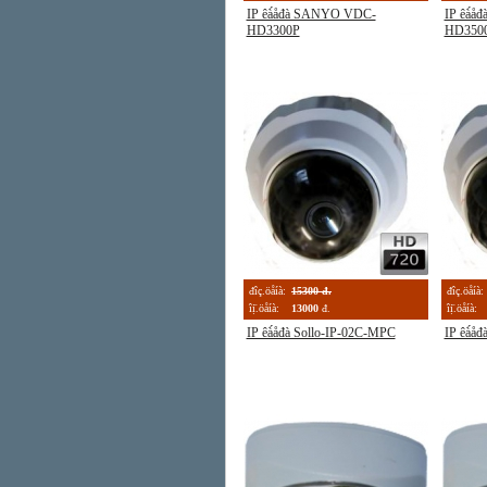
IP êà́åđà SANYO VDC-
IP êà́
HD3300P
HD350
đîç.öåíà:
15300 đ.
đîç.öåíà:
îị̈.öåíà:
13000
đ.
îị̈.öåíà:
IP êà́åđà Sollo-IP-02C-MPC
IP êà́å