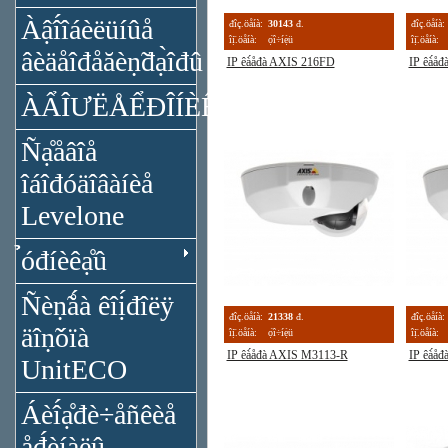
Àậî́îáèëüíûå
đîç.öåíà:
30143
đ.
đîç.öåíà:
îị̈.öåíà:
ọ́î÷íẹ̀ü
îị̈.öåíà:
âèäåîđåăèṇ̃đạ̀îđû
IP êà́åđà AXIS 216FD
IP êà́å
ÀẨÎƯËÅỂĐÎÍÈÊÀ
Ñạ̊åâîå
îáîđóäîâàíèå
Levelone
̉óđíèêạ̊û
Ñèṇ̃ǻà êîị́đîëÿ
đîç.öåíà:
21338
đ.
đîç.öåíà:
äîṇ̃óïà
îị̈.öåíà:
ọ́î÷íẹ̀ü
îị̈.öåíà:
IP êà́åđà AXIS M3113-R
IP êà́
UnitECO
Áèî́ạ̊đè÷åñêèå
̣åđ́èíàëû