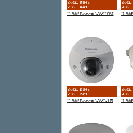
đîç.öåíà:
35300 đ.
đîç.öåíà:
îị̈.öåíà:
30005
đ.
îị̈.öåíà:
IP êà́åđà Panasonic WV-SF336E
IP êà́å
đîç.öåíà:
23100 đ.
đîç.öåíà:
îị̈.öåíà:
19635
đ.
îị̈.öåíà:
IP êà́åđà Panasonic WV-SW155
IP êà́å