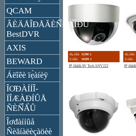
QCAM
ÂÈÄÅÎĐÅĂÈÑ̉ĐÀ̉ÎĐÛ
BestDVR
AXIS
đîç.öåíà:
11280
đ.
đîç.öåíà:
BEWARD
îị̈.öåíà:
10289
đ.
îị̈.öåíà:
IP êà́åđà AV Tech ANV222
IP êà́å
Áëîêè ïẹ̀àíèÿ
ÎƠĐÀÍÍÎ-
ÏÎÆÀĐÍÛÅ
ÑÈÑ̉Å̀Û
Îơđàííûå
Ñèăíàëèçàöèè