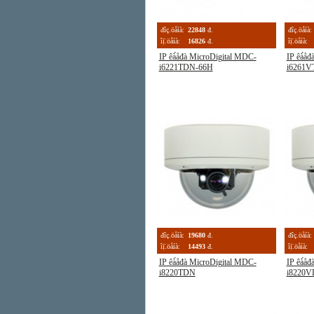
đîç.öåíà:
22848
đ.
đîç.öåíà:
îị̈.öåíà:
16826
đ.
îị̈.öåíà:
IP êà́åđà MicroDigital MDC-
IP êà́å
i6221TDN-66H
i6261V
đîç.öåíà:
19680
đ.
đîç.öåíà:
îị̈.öåíà:
14493
đ.
îị̈.öåíà:
IP êà́åđà MicroDigital MDC-
IP êà́å
i8220TDN
i8220