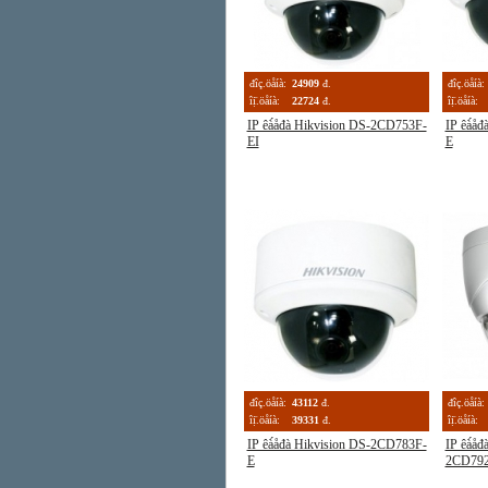
đîç.öåíà:
24909
đ.
đîç.öåíà:
îị̈.öåíà:
22724
đ.
îị̈.öåíà:
IP êà́åđà Hikvision DS-2CD753F-
IP êà́å
EI
E
đîç.öåíà:
43112
đ.
đîç.öåíà:
îị̈.öåíà:
39331
đ.
îị̈.öåíà:
IP êà́åđà Hikvision DS-2CD783F-
IP êà́åđ
E
2CD79