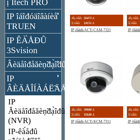
ị̂ Itech PRO
IP îáîđóäîâàíèå
đîç.öåíà:
26473
đ.
đîç.öåíà:
TRUEN
îị̈.öåíà:
24151
đ.
îị̈.öåíà:
IP êà́åđà ACTi CAM-7321
IP êà́å
IP ÊÀ̀ÅĐÛ
3Svision
Âèäåîđåăèṇ̃đạ̀îđû
IP
ÂÈÄÅÎÍÀÁË̃ÄÅÍÈÅ
IP
Âèäåîđåăèṇ̃đạ̀îđû
đîç.öåíà:
39600
đ.
đîç.öåíà:
îị̈.öåíà:
35640
đ.
îị̈.öåíà:
(NVR)
IP êà́åđà ACTi KCM-7311
IP êà́å
IP-êà́åđû