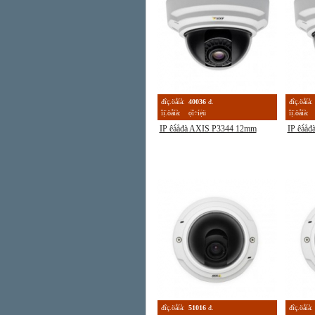
đîç.öåíà:
40036
đ.
đîç.öåíà:
îị̈.öåíà:
ọ́î÷íẹ̀ü
îị̈.öåíà:
IP êà́åđà AXIS P3344 12mm
IP êà́å
đîç.öåíà:
51016
đ.
đîç.öåíà: