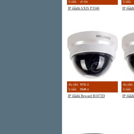
îị̈.öåíà:
ọ́î÷íẹ̀ü
îị̈.öåíà:
IP êà́åđà AXIS P3346
IP êà́å
đîç.öåíà:
9735
đ.
đîç.öåíà:
îị̈.öåíà:
9349
đ.
îị̈.öåíà:
IP êà́åđà Beward B1072D
IP êà́å