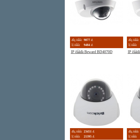
đîç.öåíà:
9877
đ.
đîç.öåíà:
îị̈.öåíà:
9484
đ.
îị̈.öåíà:
IP êà́åđà Beward BD4070D
IP êà́
đîç.öåíà:
23451
đ.
đîç.öåíà:
îị̈.öåíà:
21395
đ.
îị̈.öåíà: