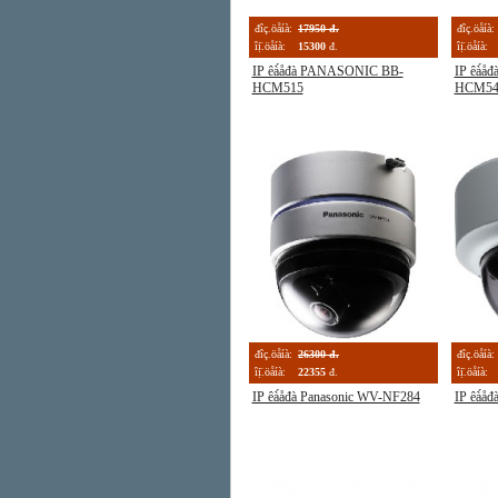
đîç.öåíà:
17950 đ.
đîç.öåíà:
îị̈.öåíà:
15300
đ.
îị̈.öåíà:
IP êà́åđà PANASONIC BB-
IP êà́å
HCM515
HCM54
đîç.öåíà:
26300 đ.
đîç.öåíà:
îị̈.öåíà:
22355
đ.
îị̈.öåíà:
IP êà́åđà Panasonic WV-NF284
IP êà́å