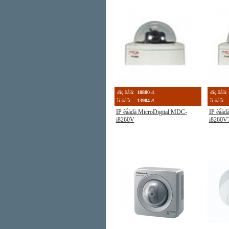
đîç.öåíà:
18880
đ.
đîç.öåíà:
îị̈.öåíà:
13904
đ.
îị̈.öåíà:
IP êà́åđà MicroDigital MDC-
IP êà́å
i8260V
i8260V