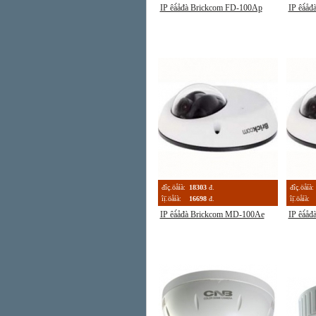
IP êà́åđà Brickcom FD-100Ap
IP êà́å
đîç.öåíà:
18303
đ.
đîç.öåíà:
îị̈.öåíà:
16698
đ.
îị̈.öåíà:
IP êà́åđà Brickcom MD-100Ae
IP êà́å