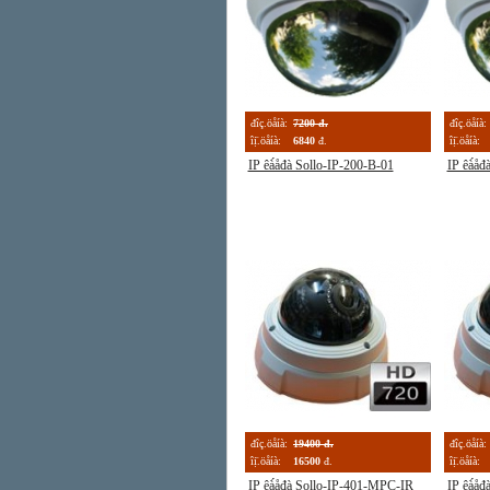
đîç.öåíà:
7200 đ.
đîç.öåíà:
îị̈.öåíà:
6840
đ.
îị̈.öåíà:
IP êà́åđà Sollo-IP-200-B-01
IP êà́åđ
đîç.öåíà:
19400 đ.
đîç.öåíà:
îị̈.öåíà:
16500
đ.
îị̈.öåíà:
IP êà́åđà Sollo-IP-401-MPC-IR
IP êà́å