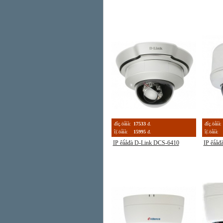
đîç.öåíà:
17533
đ.
đîç.öåíà:
îị̈.öåíà:
15995
đ.
îị̈.öåíà:
IP êà́åđà D-Link DCS-6410
IP êà́å