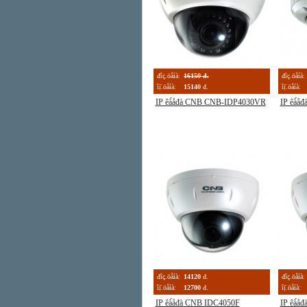
đîç.öåíà:
16150 đ.
đîç.öåíà:
îị̈.öåíà:
15140
đ.
îị̈.öåíà:
IP êà́åđà CNB CNB-IDP4030VR
IP êà́
đîç.öåíà:
14120
đ.
đîç.öåíà:
îị̈.öåíà:
12700
đ.
îị̈.öåíà:
IP êà́åđà CNB IDC4050F
IP êà́