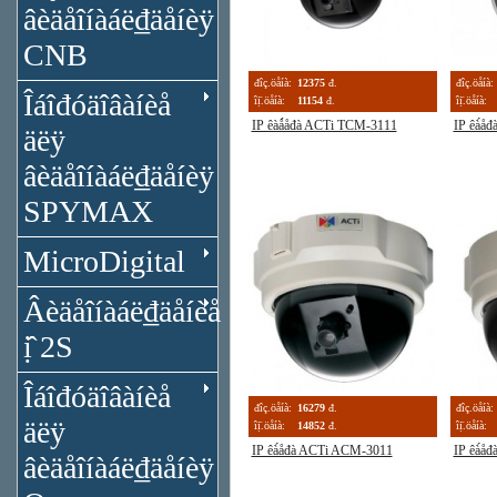
âèäåîíàáë₫äåíèÿ
CNB
đîç.öåíà:
12375
đ.
đîç.öåíà:
Îáîđóäîâàíèå
îị̈.öåíà:
11154
đ.
îị̈.öåíà:
IP êàǻåđà ACTi TCM-3111
IP êà́å
äëÿ
âèäåîíàáë₫äåíèÿ
SPYMAX
MicroDigital
Âèäåîíàáë₫äåíèå
ị̂ 2S
Îáîđóäîâàíèå
đîç.öåíà:
16279
đ.
đîç.öåíà:
äëÿ
îị̈.öåíà:
14852
đ.
îị̈.öåíà:
IP êà́åđà ACTi ACM-3011
IP êà́å
âèäåîíàáë₫äåíèÿ