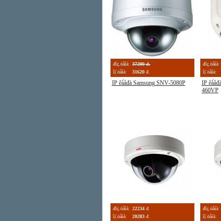
đîç.öåíà:
37200 đ.
đîç.öåíà:
îị̈.öåíà:
31620
đ.
îị̈.öåíà:
IP êà́åđà Samsung SNV-5080P
IP êà́å
460VP
đîç.öåíà:
22234
đ.
đîç.öåíà:
îị̈.öåíà:
20283
đ.
îị̈.öåíà: