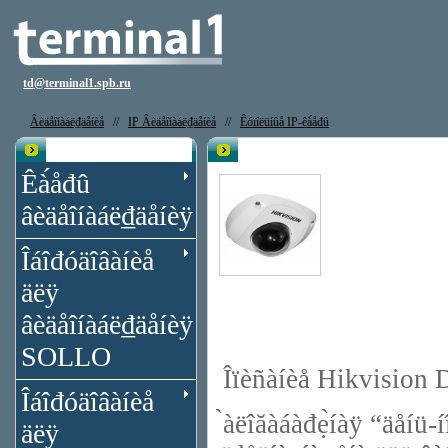
td@terminal1.spb.ru
Âèäåîíàáë₫äåíèå
//
IP Âèäåîíàáë₫äåíèå
//
Êóïîëüíûå IP-êà́åđû
Êạ̀àëîă
IP êà́åđà Hikvision DS-2CD7133-E
Êà́åđû
âèäåîíàáë₫äåíèÿ
Îáîđóäîâàíèå
äëÿ
âèäåîíàáë₫äåíèÿ
SOLLO
Îïèñàíèå Hikvisio
Îáîđóäîâàíèå
̀àëîăàáàđẹ̀íàÿ “äåí
äëÿ