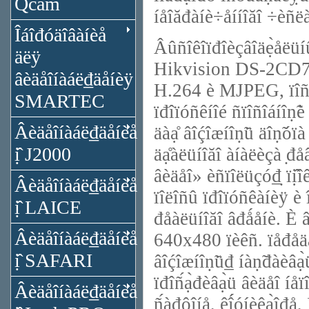
Qcam
íåîăđàíè÷åííîăî ÷èñ
Îáîđóäîâàíèå
Âûñîêîïđîèçâîäẹ̀åëüíû
äëÿ
Hikvision DS-2CD7133
âèäåîíàáë₫äåíèÿ
H.264 è MJPEG, ïîñëå 
SMARTEC
ïđîïóñêíîé ñïîñîáíîṇ̃
Âèäåîíàáë₫äåíèå
äàạ̊ âîḉîæíîṇ̃ü äîṇ̃óï
ị̂ J2000
äạ̊àëüíîăî àíàëèçà ̣đå
âèäåî» èñïîëüçó₫̣ ïị̂î
Âèäåîíàáë₫äåíèå
ïîëîñû ïđîïóñêàíèÿ è 
ị̂ LAICE
đåàëüíîăî âđǻåíè. È
Âèäåîíàáë₫äåíèå
640x480 ïèêñ. ïåđåäàå
ị̂ SAFARI
âîḉîæíîṇ̃ü₫ íàṇ̃đàèâà
ïđîñ́ạ̀đèâạ̀ü âèäåî íåï
Âèäåîíàáë₫äåíèå
ñ́àđ̣ôîíå, êî́́óíèêạ̀îđ