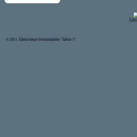
Îơđàí
© 2011. Èị́åđíạ̊-́àăàçèí âèäåîíàáë₫äåíèÿ "̉åđ́èíàë 1"