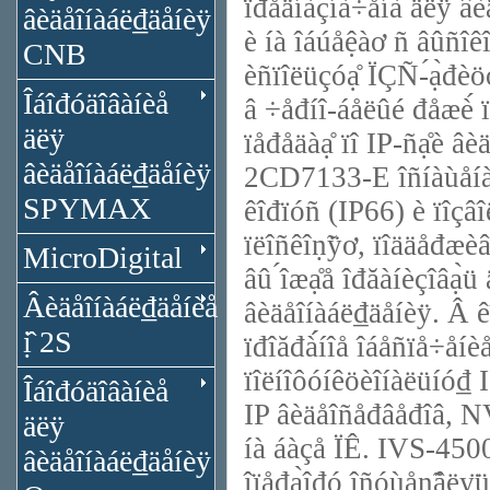
ïđåäíàçíà÷åíà äëÿ âèä
âèäåîíàáë₫äåíèÿ
è íà îáúåệàơ ñ âûñîêî
CNB
èñïîëüçóạ̊ ÏÇÑ-́ạ̀đè
Îáîđóäîâàíèå
â ÷åđíî-áåëûé đåæè́ ï
äëÿ
ïåđåäàạ̊ ïî IP-ñạ̊è â
âèäåîíàáë₫äåíèÿ
2CD7133-E îñíàùåíà ôè
SPYMAX
êîđïóñ (IP66) è ïîçâî
ïëîñêîṇ̃ÿơ, ïîääåđæèâàå
MicroDigital
âû ́îæạ̊å îđăàíèçîâạ̀ü
Âèäåîíàáë₫äåíèå
âèäåîíàáë₫äåíèÿ. Â êî́
ị̂ 2S
ïđîăđà́́íîå îáåñïå÷åíè
ïîëíîôóíêöèîíàëüíó₫ I
Îáîđóäîâàíèå
IP âèäåîñåđâåđîâ, N
äëÿ
íà áàçå ÏÊ. IVS-4500 
âèäåîíàáë₫äåíèÿ
îïåđạ̀îđó îñóùåṇ̃âëỵ̈ü