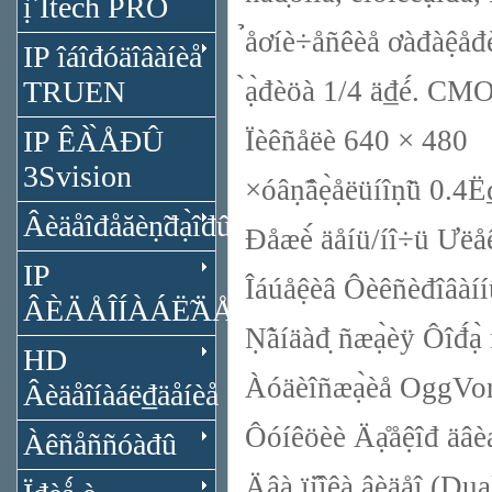
ị̂ Itech PRO
̉åơíè÷åñêèå ơàđàệ
IP îáîđóäîâàíèå
TRUEN
̀ạ̀đèöà 1/4 ä₫é́. CM
IP ÊÀ̀ÅĐÛ
Ïèêñåëè 640 × 480
3Svision
×óâṇ̃âẹ̀åëüíîṇ̃ü 0.4
Âèäåîđåăèṇ̃đạ̀îđû
Đåæè́ äåíü/íî÷ü Ưëåê
IP
Îáúåệèâ Ôèêñèđîâàííûé,
ÂÈÄÅÎÍÀÁË̃ÄÅÍÈÅ
Ṇ̃àíäàđ̣ ñæạ̀èÿ Ôîđ
HD
Àóäèîñæạ̀èå OggVor
Âèäåîíàáë₫äåíèå
Ôóíêöèè Äạ̊åệîđ äâ
Àêñåññóàđû
Äâà ïị̂îêà âèäåî (Du