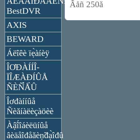
ÂÈÄÅÎĐÅĂÈÑ̉ĐÀ̉ÎĐÛ
Âåñ 250ă
BestDVR
AXIS
BEWARD
Áëîêè ïẹ̀àíèÿ
ÎƠĐÀÍÍÎ-
ÏÎÆÀĐÍÛÅ
ÑÈÑ̉Å̀Û
Îơđàííûå
Ñèăíàëèçàöèè
Àậî́îáèëüíûå
âèäåîđåăèṇ̃đạ̀îđû