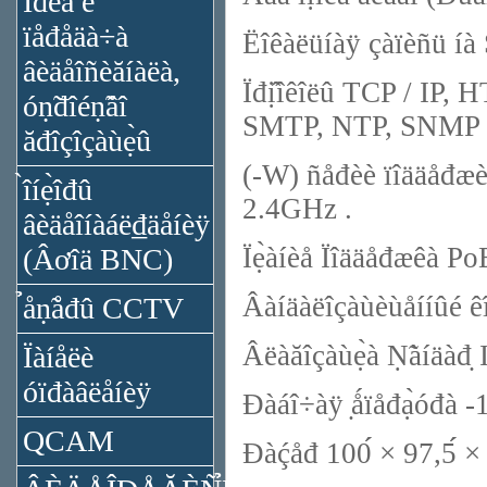
Ïđèǻ è
ïåđåäà÷à
Ëîêàëüíàÿ çàïèñü íà
âèäåîñèăíàëà,
Ïđị̂îêîëû TCP / IP
óṇ̃đîéṇ̃âî
SMTP, NTP, SNMP àä
ăđîçîçàùẹ̀û
(-W) ñåđèè ïîääåđæèâ
̀îíẹ̀îđû
2.4GHz .
âèäåîíàáë₫äåíèÿ
Ïẹ̀àíèå Ïîääåđæêà PoE 
(Âơîä BNC)
Âàíäàëîçàùèùåííûé ê
̉åṇ̃åđû CCTV
Âëàăîçàùẹ̀à Ṇ̃àíäàđ̣
Ïàíåëè
óïđàâëåíèÿ
Đàáî÷àÿ ̣ǻïåđạ̀óđà 
QCAM
Đàḉåđ 100́́ × 97,5́́ × 