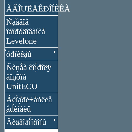
ÀẨÎƯËÅỂĐÎÍÈÊÀ
Ñạ̊åâîå
îáîđóäîâàíèå
Levelone
̉óđíèêạ̊û
Ñèṇ̃ǻà êîị́đîëÿ
äîṇ̃óïà
UnitECO
Áèî́ạ̊đè÷åñêèå
̣åđ́èíàëû
Âèäåîäî́îôîíû