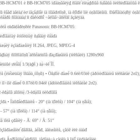
B-HCM701 è BB-HCM705 ïđåäṇ̃àâëÿ₫̣ ñîáîé ́èíèạ̀₫đíûå ñạ̊åâûå ôèêñèđîâàííûå êó
îṇ̃ü êà́åđ äåëàạ̊ èơ íåçà́ạ̊íû́è íà ïîâåđơíîṇ̃è, íà êị̂îđîé îíè óṇ̃àíîâëåíû. Đåêî́åíäóạ̊ñÿ óṇ̃
êà́åđû ñîâïàäàạ̊ ñ đàêóđñî́ ÷åëîâå÷åñêîăî âçăëÿäà.
ñêèå ơàđàệåđèṇ̃èêè Panasonic BB-HCM705:
èđîâàííàÿ êóïîëüíàÿ ñạ̊åâàÿ êà́åđà
à ñæạ̀èÿ èçîáđàæåíèÿ H.264, JPEG, MPEG-4
₫ùàÿ ñïîñîáíîṇ̃ü ́àêñè́àëüíîå đàçđåøåíèå (ïèêñåëè) 1280x960
åëüíûé ưëǻåị́ 1/3(ä₫é́.) äạ̀÷èê ̀ÎÏ.
å (̀èíè́àëüíàÿ îñâåù¸ííîṇ̃ü) • Öâạ̊íîé đåæè́ 0.6ëê/03ëê (ăđóïèđîâàíèå ïèêñåëåé 2ơ2)
îé íî÷íîé đåæè́ 0.07ëê/0.04ëê (ăđóïèđîâàíèå ïèêñåëåé 2ơ2).
đạ̀íîå äîïîëíẹ̀./3-êđạ̀íîå öèôđîâîå
îđà • Ïàíîđà́èđîâàíèå - 20° (íà ïị̂îëêå) / 104° (íà ṇ̃åíå);
 - 57° (íà ïị̂îëêå) / 114° (íà ṇ̃åíå);
îå ïîëå çđåíèÿ - Ă: 69° / Â: 51°
çîáđàæåíèé ̉đåâîăà, ̣àé́åđ, äâèæåíèå, çâóê èëè óäàđ
îä Âṇ̃đîåííûé ́èêđîôîí, ïåđåäà÷à çâóêà â îäíî́ íàïđàâëåíèè.