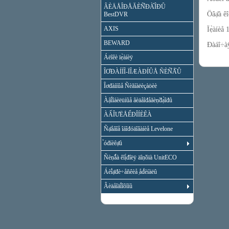
ÂÈÄÅÎĐÅĂÈÑ̉ĐÀ̉ÎĐÛ
Öâạ̊à ê
BestDVR
AXIS
Ïẹ̀àíèå 
BEWARD
Đàáî÷àÿ
Áëîêè ïẹ̀àíèÿ
ÎƠĐÀÍÍÎ-ÏÎÆÀĐÍÛÅ ÑÈÑ̉Å̀Û
Îơđàííûå Ñèăíàëèçàöèè
Àậî́îáèëüíûå âèäåîđåăèṇ̃đạ̀îđû
ÀẨÎƯËÅỂĐÎÍÈÊÀ
Ñạ̊åâîå îáîđóäîâàíèå Levelone
̉óđíèêạ̊û
Ñèṇ̃ǻà êîị́đîëÿ äîṇ̃óïà UnitECO
Áèî́ạ̊đè÷åñêèå ̣åđ́èíàëû
Âèäåîäî́îôîíû