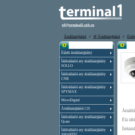
td@terminal1.spb.ru
Âèäåîíàáë₫äåíèå
//
IP Âèäåîíàáë₫äåíèå
//
Êóïîë
Êạ̀àëîă
IP ê
Êà́åđû âèäåîíàáë₫äåíèÿ
Îáîđóäîâàíèå äëÿ âèäåîíàáë₫äåíèÿ
SOLLO
Îáîđóäîâàíèå äëÿ âèäåîíàáë₫äåíèÿ
CNB
Îáîđóäîâàíèå äëÿ âèäåîíàáë₫äåíèÿ
SPYMAX
MicroDigital
Âèäåîíàáë₫äåíèå ị̂ 2S
Âèäåîê
Îáîđóäîâàíèå äëÿ âèäåîíàáë₫äåíèÿ
Êîä ïđ
Qcam
Îïèñàí
Îáîđóäîâàíèå äëÿ âèäåîíàáë₫äåíèÿ
SMARTEC