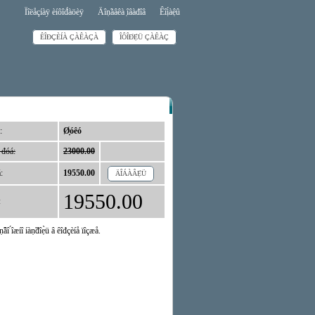
Ïîëåçíàÿ èíôîđ́àöèÿ
Äîṇ̃àâêà ̣îâàđîâ
Êîị́àệû
ÊÎĐÇÈÍÀ ÇÀÊÀÇÀ
ÎÔÎĐ́Ẹ̀Ü ÇÀÊÀÇ
:
Ø̣óêó
 đóá:
23000.00
:
19550.00
ÄÎÁÀÂẸ̀Ü
19550.00
:
̣âî ́îæíî íàṇ̃đîẹ̀ü â êîđçèíå ïîçæå.