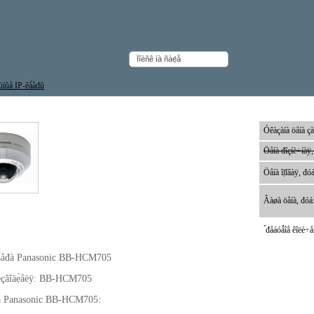
üíûå IP-êà́åđû
à́åđà Panasonic BB-HCM705
Óêàçàíà öåíà çà
Öåíà đîçíè÷íàÿ,
Öåíà îị̈îâàÿ, đóá
Âàøà öåíà, đóá
̉đåáóǻîå êîëè÷åñ
à́åđà Panasonic BB-HCM705
îèçâîäẹ̀åëÿ: BB-HCM705
èå Panasonic BB-HCM705: