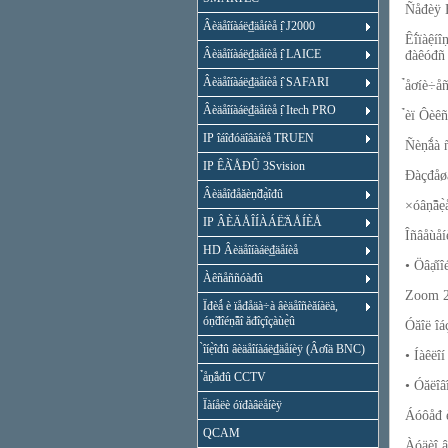
Ñåđèÿ B
Âèäåîíàáë₫äåíèå ị̂ J2000
Êî́ïàệí
Âèäåîíàáë₫äåíèå ị̂ LAICE
đàêóđñ 
Âèäåîíàáë₫äåíèå ị̂ SAFARI
̉åơíè÷å
Âèäåîíàáë₫äåíèå ị̂ Itech PRO
̉èï Ôèêñ
IP îáîđóäîâàíèå TRUEN
Ñèṇ̃ǻ
IP ÊÀ̀ÅĐÛ 3Svision
Đàçđåøà
Âèäåîđåăèṇ̃đạ̀îđû
×óâṇ̃âẹ̀
IP ÂÈÄÅÎÍÀÁË̃ÄÅÍÈÅ
Îñâåùåíè
HD Âèäåîíàáë₫äåíèå
• Öâạ̊í
Àêñåññóàđû
Zoom 2-ê
Ïđèǻ è ïåđåäà÷à âèäåîñèăíàëà,
óṇ̃đîéṇ̃âî ăđîçîçàùẹ̀û
Óăîë îáç
̀îíẹ̀îđû âèäåîíàáë₫äåíèÿ (Âơîä BNC)
• Íàêëîí
̉åṇ̃åđû CCTV
• Óăëîâ
Ïàíåëè óïđàâëåíèÿ
Áóôåđ è
QCAM
Àóäèî âơ