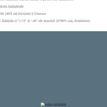
îđïóñà ñåđåáđèṇ̃ûé
100-240Â ïåđ.̣îêà/ïẹ̀àíèå ïî Ethernet
 ̣ǻïåđạ̀óđà (C°) ị̂ 0° äî +40° ïđè âëàæíîṇ̃è 20?80% (áåç êîíäåíñàöèè)