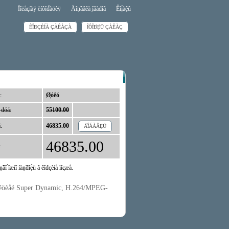
Ïîëåçíàÿ èíôîđ́àöèÿ
Äîṇ̃àâêà ̣îâàđîâ
Êîị́àệû
ÊÎĐÇÈÍÀ ÇÀÊÀÇÀ
ÎÔÎĐ́Ẹ̀Ü ÇÀÊÀÇ
:
Ø̣óêó
 đóá:
55100.00
:
46835.00
ÄÎÁÀÂẸ̀Ü
46835.00
:
̣âî ́îæíî íàṇ̃đîẹ̀ü â êîđçèíå ïîçæå.
é, ôóíêöèåé Super Dynamic, H.264/MPEG-