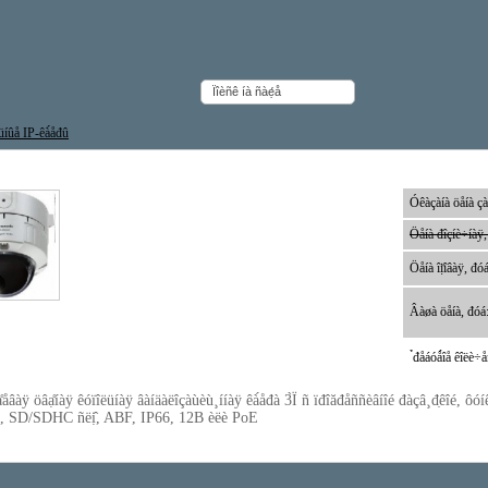
üíûå IP-êà́åđû
êà́åđà Panasonic WV-NW502SE
Óêàçàíà öåíà çà
Öåíà đîçíè÷íàÿ,
Öåíà îị̈îâàÿ, đóá
Âàøà öåíà, đóá
̉đåáóǻîå êîëè÷åñ
ạ̊åâàÿ öâạ̊íàÿ êóïîëüíàÿ âàíäàëîçàùèù¸ííàÿ êà́åđà 3̀Ï ñ ïđîăđåññèâíîé đàçâ¸đ̣êî
, SD/SDHC ñëị̂, ABF, IP66, 12B èëè PoE