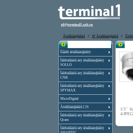
td@terminal1.spb.ru
Âèäåîíàáë₫äåíèå
//
IP Âèäåîíàáë₫äåíèå
//
Êóïîë
Êạ̀àëîă
IP 
Êà́åđû âèäåîíàáë₫äåíèÿ
Îáîđóäîâàíèå äëÿ âèäåîíàáë₫äåíèÿ
SOLLO
Îáîđóäîâàíèå äëÿ âèäåîíàáë₫äåíèÿ
CNB
Îáîđóäîâàíèå äëÿ âèäåîíàáë₫äåíèÿ
SPYMAX
MicroDigital
Âèäåîíàáë₫äåíèå ị̂ 2S
1/3`` ñ
4/JPEG
Îáîđóäîâàíèå äëÿ âèäåîíàáë₫äåíèÿ
Qcam
Îáîđóäîâàíèå äëÿ âèäåîíàáë₫äåíèÿ
SMARTEC