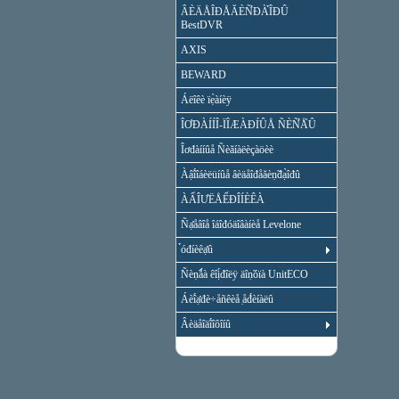
ÂÈÄÅÎĐÅĂÈÑ̉ĐÀ̉ÎĐÛ
BestDVR
AXIS
BEWARD
Áëîêè ïẹ̀àíèÿ
ÎƠĐÀÍÍÎ-ÏÎÆÀĐÍÛÅ ÑÈÑ̉Å̀Û
Îơđàííûå Ñèăíàëèçàöèè
Àậî́îáèëüíûå âèäåîđåăèṇ̃đạ̀îđû
ÀẨÎƯËÅỂĐÎÍÈÊÀ
Ñạ̊åâîå îáîđóäîâàíèå Levelone
̉óđíèêạ̊û
Ñèṇ̃ǻà êîị́đîëÿ äîṇ̃óïà UnitECO
Áèî́ạ̊đè÷åñêèå ̣åđ́èíàëû
Âèäåîäî́îôîíû