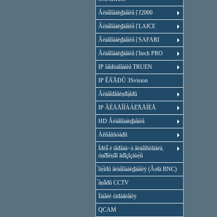
Âèäåîíàáë₫äåíèå ị̂ J2000
Âèäåîíàáë₫äåíèå ị̂ LAICE
Âèäåîíàáë₫äåíèå ị̂ SAFARI
Âèäåîíàáë₫äåíèå ị̂ Itech PRO
IP îáîđóäîâàíèå TRUEN
IP ÊÀ̀ÅĐÛ 3Svision
Âèäåîđåăèṇ̃đạ̀îđû
IP ÂÈÄÅÎÍÀÁË̃ÄÅÍÈÅ
HD Âèäåîíàáë₫äåíèå
Àêñåññóàđû
Ïđèǻ è ïåđåäà÷à âèäåîñèăíàëà,
óṇ̃đîéṇ̃âî ăđîçîçàùẹ̀û
̀îíẹ̀îđû âèäåîíàáë₫äåíèÿ (Âơîä BNC)
̉åṇ̃åđû CCTV
Ïàíåëè óïđàâëåíèÿ
QCAM