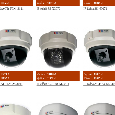
11154
đ.
îị̈.öåíà:
18351
đ.
îị̈.öåíà:
10341
đ.
åđà ACTi TCM-3111
IP êà́åđà 3S N3072
IP êà́åđà 3S N9071
16279
đ.
đîç.öåíà:
13100
đ.
đîç.öåíà:
13365
đ.
14852
đ.
îị̈.öåíà:
11952
đ.
îị̈.öåíà:
12045
đ.
đà ACTi ACM-3011
IP êà́åđà ACTi ACM-3311
IP êà́åđà ACTi ACM-340