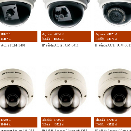
16977
đ.
đîç.öåíà:
20350
đ.
đîç.öåíà:
20625
đ.
15487
đ.
îị̈.öåíà:
18565
đ.
îị̈.öåíà:
18579
đ.
đà ACTi TCM-3401
IP êà́åđà ACTi TCM-3411
IP êà́åđà ACTi TCM-351
43699
đ.
đîç.öåíà:
47705
đ.
đîç.öåíà:
47705
đ.
39866
đ.
îị̈.öåíà:
43522
đ.
îị̈.öåíà:
43522
đ.