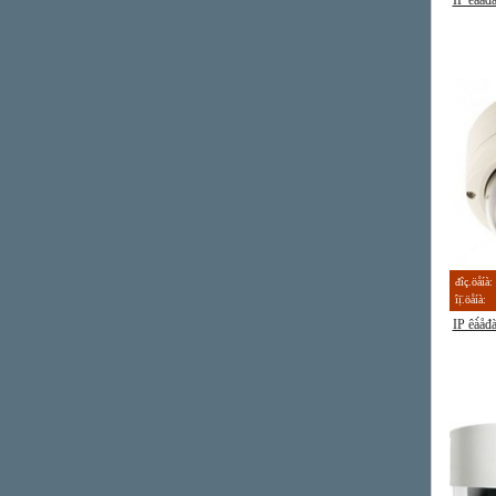
IP êà́å
đîç.öåíà:
îị̈.öåíà:
IP êà́å