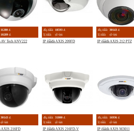
11280
đ.
đîç.öåíà:
18593
đ.
đîç.öåíà:
30143
đ.
10289
đ.
îị̈.öåíà:
ọ́î÷íẹ̀ü
îị̈.öåíà:
ọ́î÷íẹ̀ü
đà AV Tech ANV222
IP êà́åđà AXIS 209FD
IP êà́åđà AXIS 212 PTZ
30143
đ.
đîç.öåíà:
31800
đ.
đîç.öåíà:
16936
đ.
ọ́î÷íẹ̀ü
îị̈.öåíà:
ọ́î÷íẹ̀ü
îị̈.öåíà:
ọ́î÷íẹ̀ü
đà AXIS 216FD
IP êà́åđà AXIS 216FD-V
IP êà́åđà AXIS M3011