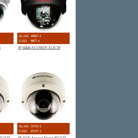
đîç.öåíà:
10827
đ.
îị̈.öåíà:
9877
đ.
1
IP êà́åđà ACUMEN Ai-IC59
đîç.öåíà:
51712
đ.
îị̈.öåíà:
47177
đ.