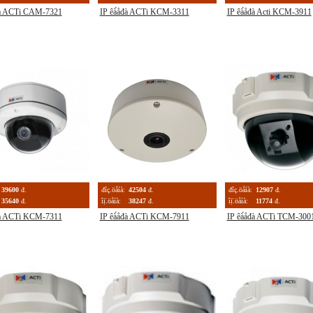
đà ACTi CAM-7321
IP êà́åđà ACTi KCM-3311
IP êà́åđà Acti KCM-3911
39600
đ.
đîç.öåíà:
42504
đ.
đîç.öåíà:
12907
đ.
35640
đ.
îị̈.öåíà:
38247
đ.
îị̈.öåíà:
11774
đ.
đà ACTi KCM-7311
IP êà́åđà ACTi KCM-7911
IP êà́åđà ACTi TCM-300