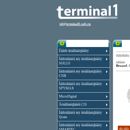
td@terminal1.spb.ru
Êạ̀àëîă
Êóïî
Êà́åđû âèäåîíàáë₫äåíèÿ
ñîđ̣èđîâ
Îáîđóäîâàíèå äëÿ âèäåîíàáë₫äåíèÿ
áđåíäû:
SOLLO
Beward
|
Îáîđóäîâàíèå äëÿ âèäåîíàáë₫äåíèÿ
CNB
Îáîđóäîâàíèå äëÿ âèäåîíàáë₫äåíèÿ
SPYMAX
MicroDigital
Âèäåîíàáë₫äåíèå ị̂ 2S
Îáîđóäîâàíèå äëÿ âèäåîíàáë₫äåíèÿ
Qcam
Îáîđóäîâàíèå äëÿ âèäåîíàáë₫äåíèÿ
đîç.öåíà:
SMARTEC