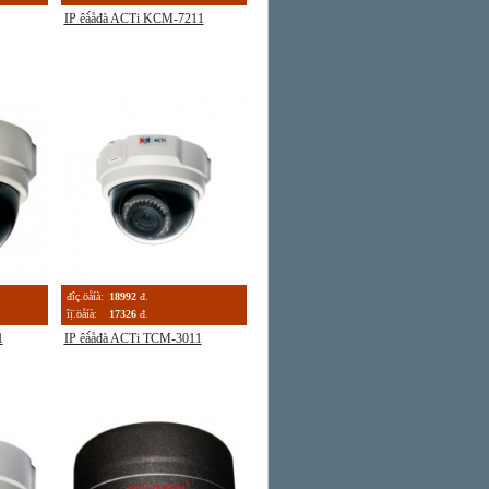
IP êà́åđà ACTi KCM-7211
đîç.öåíà:
18992
đ.
îị̈.öåíà:
17326
đ.
1
IP êà́åđà ACTi TCM-3011