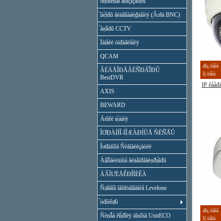
óṇ̃đîéṇ̃âî ăđîçîçàùẹ̀û
̀îíẹ̀îđû âèäåîíàáë₫äåíèÿ (Âơîä BNC)
̉åṇ̃åđû CCTV
Ïàíåëè óïđàâëåíèÿ
QCAM
đîç.öåíà:
ÂÈÄÅÎĐÅĂÈÑ̉ĐÀ̉ÎĐÛ
îị̈.öåíà:
BestDVR
IP êà́å
AXIS
BEWARD
Áëîêè ïẹ̀àíèÿ
ÎƠĐÀÍÍÎ-ÏÎÆÀĐÍÛÅ ÑÈÑ̉Å̀Û
Îơđàííûå Ñèăíàëèçàöèè
Àậî́îáèëüíûå âèäåîđåăèṇ̃đạ̀îđû
ÀẨÎƯËÅỂĐÎÍÈÊÀ
Ñạ̊åâîå îáîđóäîâàíèå Levelone
̉óđíèêạ̊û
đîç.öåíà:
Ñèṇ̃ǻà êîị́đîëÿ äîṇ̃óïà UnitECO
îị̈.öåíà: