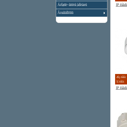
Áèî́ạ̊đè÷åñêèå ̣åđ́èíàëû
IP êà́å
Âèäåîäî́îôîíû
đîç.öåíà:
îị̈.öåíà:
IP êà́å