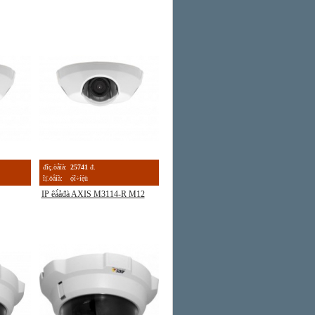
đîç.öåíà:
25741
đ.
îị̈.öåíà:
ọ́î÷íẹ̀ü
IP êà́åđà AXIS M3114-R M12