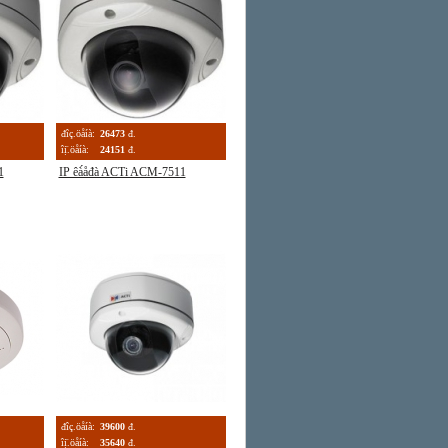
đîç.öåíà:
26473
đ.
îị̈.öåíà:
24151
đ.
1
IP êà́åđà ACTi ACM-7511
đîç.öåíà:
39600
đ.
îị̈.öåíà:
35640
đ.