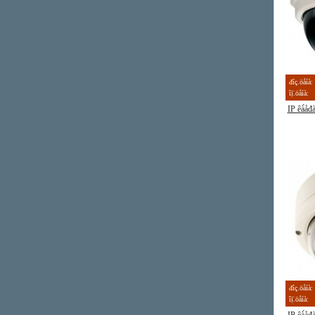
đîç.öåíà:
îị̈.öåíà:
IP êà́å
đîç.öåíà:
îị̈.öåíà: