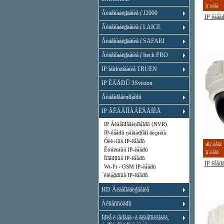
îị̈.öåíà:
Âèäåîíàáë₫äåíèå ị̂ J2000
IP êàǻ
Âèäåîíàáë₫äåíèå ị̂ LAICE
Âèäåîíàáë₫äåíèå ị̂ SAFARI
Âèäåîíàáë₫äåíèå ị̂ Itech PRO
IP îáîđóäîâàíèå TRUEN
IP ÊÀ̀ÅĐÛ 3Svision
Âèäåîđåăèṇ̃đạ̀îđû
IP ÂÈÄÅÎÍÀÁË̃ÄÅÍÈÅ
IP Âèäåîđåăèṇ̃đạ̀îđû (NVR)
IP-êà́åđû ṇ̃àíäàđ̣íîăî äèçàéíà
Óëè÷íûå IP-êà́åđû
đîç.öåíà:
Êóïîëüíûå IP-êà́åđû
îị̈.öåíà:
Ïîâîđị̂íûå IP-êà́åđû
IP êà́å
Wi-Fi - GSM IP-êà́åđû
̀èíèạ̀₫đíûå IP-êà́åđû
HD Âèäåîíàáë₫äåíèå
Àêñåññóàđû
Ïđèǻ è ïåđåäà÷à âèäåîñèăíàëà,