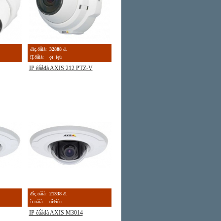
đîç.öåíà:
32888
đ.
îị̈.öåíà:
ọ́î÷íẹ̀ü
IP êà́åđà AXIS 212 PTZ-V
đîç.öåíà:
21338
đ.
îị̈.öåíà:
ọ́î÷íẹ̀ü
IP êà́åđà AXIS M3014