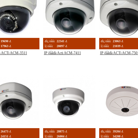
19690
đ.
đîç.öåíà:
22341
đ.
đîç.öåíà:
23063
đ.
17963
đ.
îị̈.öåíà:
20097
đ.
îị̈.öåíà:
21039
đ.
đà ACTi ACM-3511
IP êà́åđà Acti ACM-7411
IP êà́åđà ACTi ACM-750
26473
đ.
đîç.öåíà:
28875
đ.
đîç.öåíà:
39204
đ.
24151
đ.
îị̈.öåíà:
26004
đ.
îị̈.öåíà:
34208
đ.