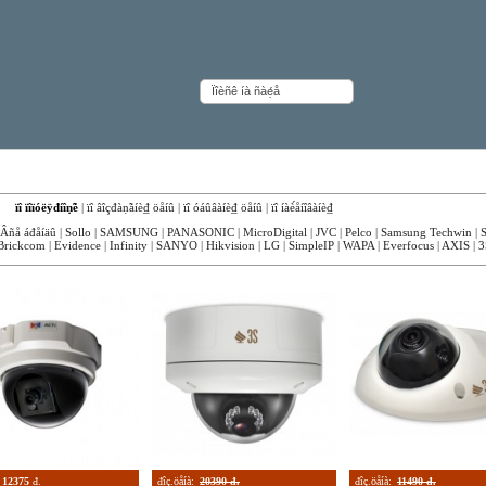
ëüíûå IP-êà́åđû Beward
êà:
ïî ïîïóëÿđíîṇ̃è
|
ïî âîçđàṇ̃àíè₫ öåíû
|
ïî óáûâàíè₫ öåíû
|
ïî íàè́åíîâàíè₫
Âñå áđåíäû
|
Sollo
|
SAMSUNG
|
PANASONIC
|
MicroDigital
|
JVC
|
Pelco
|
Samsung Techwin
|
Brickcom
|
Evidence
|
Infinity
|
SANYO
|
Hikvision
|
LG
|
SimpleIP
|
WAPA
|
Everfocus
|
AXIS
|
3
12375
đ.
đîç.öåíà:
20390 đ.
đîç.öåíà:
11490 đ.