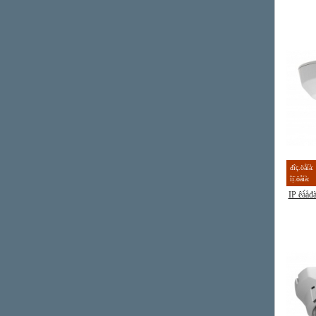
đîç.öåíà:
îị̈.öåíà:
IP êà́å