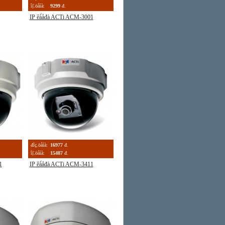
îị̈.öåíà:
9299
đ.
IP êà́åđà ACTi ACM-3001
đîç.öåíà:
16977
đ.
îị̈.öåíà:
15487
đ.
1
IP êà́åđà ACTi ACM-3411