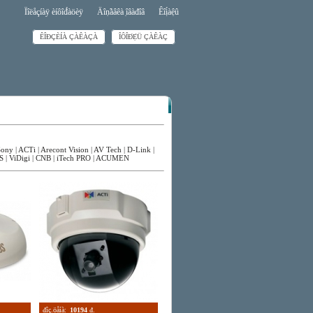
Ïîëåçíàÿ èíôîđ́àöèÿ
Äîṇ̃àâêà ̣îâàđîâ
Êîị́àệû
ÊÎĐÇÈÍÀ ÇÀÊÀÇÀ
ÎÔÎĐ́Ẹ̀Ü ÇÀÊÀÇ
Sony
|
ACTi
|
Arecont Vision
|
AV Tech
|
D-Link
|
S
|
ViDigi
|
CNB
|
iTech PRO
|
ACUMEN
đîç.öåíà:
10194
đ.