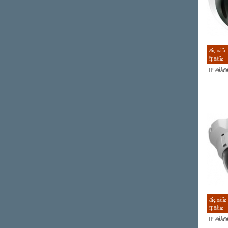
đîç.öåíà:
îị̈.öåíà:
IP êà́å
đîç.öåíà:
îị̈.öåíà:
IP êà́å