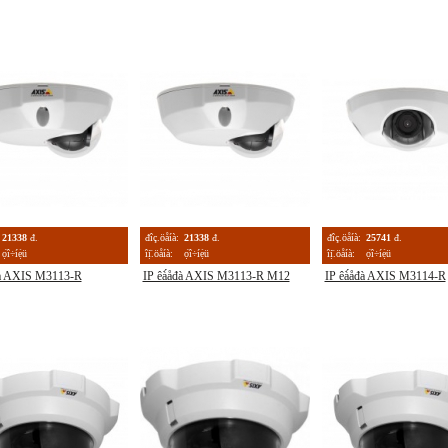
21338
đ.
đîç.öåíà:
21338
đ.
đîç.öåíà:
25741
đ.
ọ́î÷íẹ̀ü
îị̈.öåíà:
ọ́î÷íẹ̀ü
îị̈.öåíà:
ọ́î÷íẹ̀ü
đà AXIS M3113-R
IP êà́åđà AXIS M3113-R M12
IP êà́åđà AXIS M3114-R