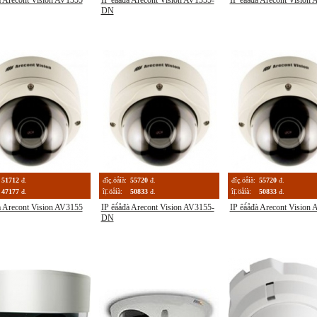
đà Arecont Vision AV1355
IP êà́åđà Arecont Vision AV1355-
IP êà́åđà Arecont Vision
DN
51712
đ.
đîç.öåíà:
55720
đ.
đîç.öåíà:
55720
đ.
47177
đ.
îị̈.öåíà:
50833
đ.
îị̈.öåíà:
50833
đ.
đà Arecont Vision AV3155
IP êà́åđà Arecont Vision AV3155-
IP êà́åđà Arecont Vision
DN