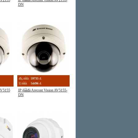
 AV2155
IP êà́åđà Arecont Vision AV2155-
DN
đîç.öåíà:
59735
đ.
îị̈.öåíà:
54496
đ.
 AV5155
IP êà́åđà Arecont Vision AV5155-
DN