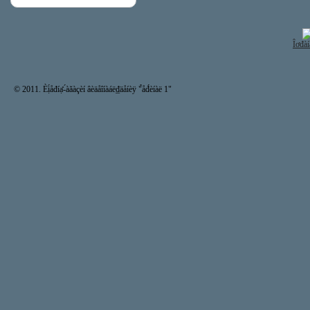
Îơđàí
© 2011. Èị́åđíạ̊-́àăàçèí âèäåîíàáë₫äåíèÿ "̉åđ́èíàë 1"