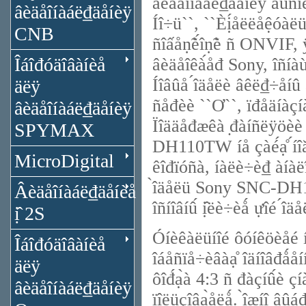
âèäåîíàáë₫äåíèÿ âûñîê
âèäåîíàáë₫äåíèÿ
Íî÷ü``, ``Èị́åëëåệóà
CNB
ñîấåṇ̃è́îṇ̃è ñ ONVIF,
Îáîđóäîâàíèå
âèäåîêà́åđ Sony, îñíà
Íîâûå ́îäåëè âêë₫÷åíû
äëÿ
ñåđèè ``Ơ``, ïđåäíàçí
âèäåîíàáë₫äåíèÿ
Ïîääåđæêà ̣đàíñëÿöèè 
SPYMAX
DH110TW íå çàé́ạ̊ ́íîă
MicroDigital
êîđïóñà, íàëè÷è₫ àíàë
̀îäåëü Sony SNC-DH11
Âèäåîíàáë₫äåíèå
îñíîâíû́ ị̂ëè÷èǻ ựîé 
ị̂ 2S
Óíèêàëüíîé ôóíêöèåé í
Îáîđóäîâàíèå
îáåñïå÷èâàạ̊ îäíîâđǻ
äëÿ
ôîđ́ạ̀à 4:3 ñ đàçíû́è 
âèäåîíàáë₫äåíèÿ
ïîëüçîâạ̀åëǻ. ̀îæíî âû