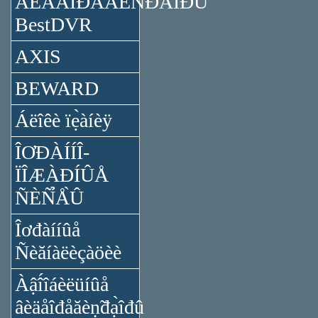
ÂÈÄÅÎĐÅĂÈÑ̉ĐÀ̉ÎĐÛ
BestDVR
AXIS
BEWARD
Áëîêè ïẹ̀àíèÿ
ÎƠĐÀÍÍÎ-
ÏÎÆÀĐÍÛÅ
ÑÈÑ̉Å̀Û
Îơđàííûå
Ñèăíàëèçàöèè
Àậî́îáèëüíûå
âèäåîđåăèṇ̃đạ̀îđû