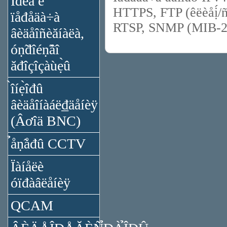
Ïđèǻ è
HTTPS, FTP (êëèåị́
ïåđåäà÷à
RTSP, SNMP (MIB-2
âèäåîñèăíàëà,
óṇ̃đîéṇ̃âî
ăđîçîçàùẹ̀û
̀îíẹ̀îđû
âèäåîíàáë₫äåíèÿ
(Âơîä BNC)
̉åṇ̃åđû CCTV
Ïàíåëè
óïđàâëåíèÿ
QCAM