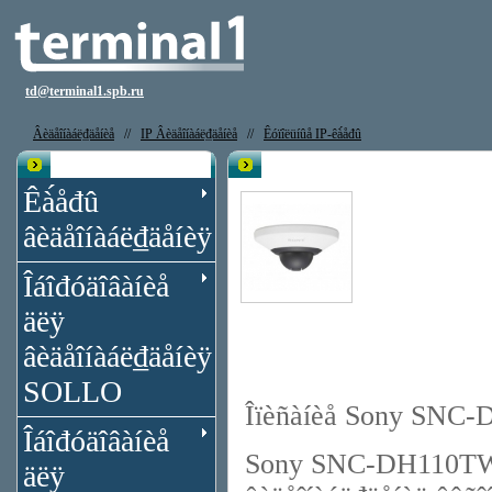
td@terminal1.spb.ru
Âèäåîíàáë₫äåíèå
//
IP Âèäåîíàáë₫äåíèå
//
Êóïîëüíûå IP-êà́åđû
Êạ̀àëîă
IP êà́åđà Sony SNC-DH110TW
Êà́åđû
âèäåîíàáë₫äåíèÿ
Îáîđóäîâàíèå
äëÿ
âèäåîíàáë₫äåíèÿ
SOLLO
Îïèñàíèå Sony SNC
Îáîđóäîâàíèå
Sony SNC-DH110TW - ư
äëÿ