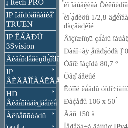
ị̂ Itech PRO
̉èï îáúåệèâà Ôèêñèđîâà
IP îáîđóäîâàíèå
̉èï ́ạ̀đèöû 1/2,8-ä₫é
TRUEN
đàçâåđ̣êîé
IP ÊÀ̀ÅĐÛ
Âîḉîæíîṇ̃ü çà́åíû îáúåê
3Svision
Đàáî÷àÿ ̣ǻïåđạ̀óđà Ị̂
Âèäåîđåăèṇ̃đạ̀îđû
Óăîë îáçîđà 80,7 °
IP
Öâạ̊ áåëûé
ÂÈÄÅÎÍÀÁË̃ÄÅÍÈÅ
Êóïîë êà́åđû óïđî÷íåíí
HD
Đàḉåđû 106 x 50 ́́
Âèäåîíàáë₫äåíèå
Âåñ 150 ă
Àêñåññóàđû
Ïåđåäà÷à äàííûơ IPv