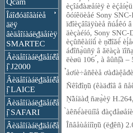
Qcam
èçîáđàæåíèÿ è èḉåíẹ̀
Îáîđóäîâàíèå
ôóíêöèåé Sony SNC-DH
ïđîèçâîäÿùèå ñúǻêó â î
äëÿ
äèçàéíó, Sony SNC-DH
âèäåîíàáë₫äåíèÿ
èçûñêàííû́ è ṇ̃đîăè́ èị́
SMARTEC
áđîñạ̀üñÿ â ăëàçà ïîñạ̊
Âèäåîíàáë₫äåíèå
ëèøü 106 ́́, à âûñị̂à – 5
ị̂ J2000
̉åơíè÷åñêèå ơàđàệ
Âèäåîíàáë₫äåíèå
Ñêîđîṇ̃ü (êàäđîâ â ñ
ị̂ LAICE
Ṇ̃àíäàđ̣ ñæạ̀èÿ H.2
Âèäåîíàáë₫äåíèå
ị̂ SAFARI
̀àêñè́àëüíîå đàçđåøåíè
Îñâåùåííîṇ̃ü (ë₫êñ) 
Âèäåîíàáë₫äåíèå