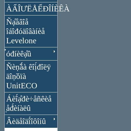
ÀẨÎƯËÅỂĐÎÍÈÊÀ
Ñạ̊åâîå
îáîđóäîâàíèå
Levelone
̉óđíèêạ̊û
Ñèṇ̃ǻà êîị́đîëÿ
äîṇ̃óïà
UnitECO
Áèî́ạ̊đè÷åñêèå
̣åđ́èíàëû
Âèäåîäî́îôîíû