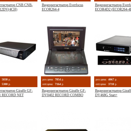
егистратор CNB CNB-
Видеорегистратор Everfocus
Видеорегистратор Everf
12DV(4CH)
ECOR264-4
ECOR4D2 (ECOR264-4
:
5838
р.
роз.цена:
7854
р.
роз.цена:
4067
р.
5300
р.
опт.цена:
7164
р.
опт.цена:
3710
р.
гистратор Giraffe GF-
Видеорегистратор Giraffe GF-
Видеорегистратор Giraf
1 RECORD NET
DV0402 RECORD COMBO
DV468G Start+