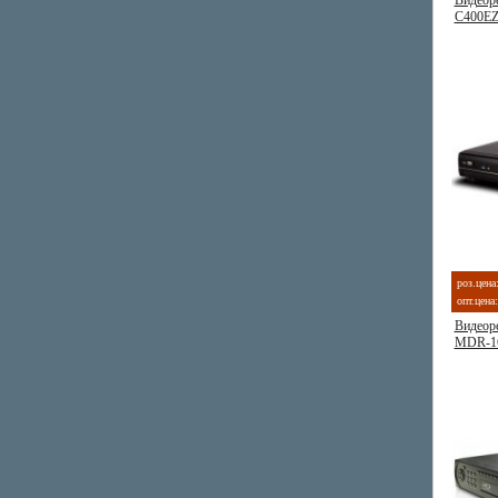
Видеоре
C400E
роз.цена
опт.цена:
Видеоре
MDR-1