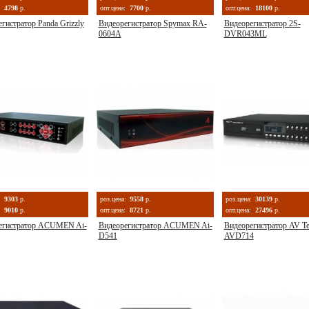
4798
р.
опт.цена:
7700
р.
опт.цена:
18100
р.
гистратор Panda Grizzly
Видеорегистратор Spymax RA-
Видеорегистратор 2S-
0604A
DVR043ML
:
9303
р.
роз.цена:
9558
р.
роз.цена:
30139
р.
9010
р.
опт.цена:
8721
р.
опт.цена:
27496
р.
егистратор ACUMEN Ai-
Видеорегистратор ACUMEN Ai-
Видеорегистратор AV T
D541
AVD714