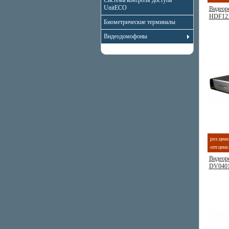
Система контроля доступа
UnitECO
Видеор
HDF12
Биометрические терминалы
Видеодомофоны
роз.цена
опт.цена:
Видеоре
DV040