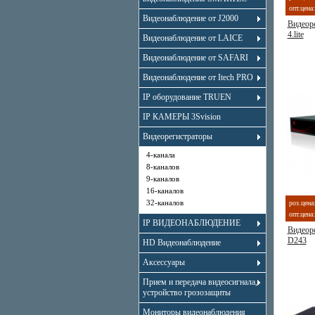
опт.цена:
Видеонаблюдение от J2000
Видеоре
4.lite
Видеонаблюдение от LAICE
Видеонаблюдение от SAFARI
Видеонаблюдение от Itech PRO
IP оборудование TRUEN
IP КАМЕРЫ 3Svision
Видеорегистраторы
4-канала
8-каналов
9-каналов
16-каналов
32-каналов
роз.цена
опт.цена:
IP ВИДЕОНАБЛЮДЕНИЕ
Видеор
D243
HD Видеонаблюдение
Аксессуары
Прием и передача видеосигнала,
устройство грозозащиты
Мониторы видеонаблюдения