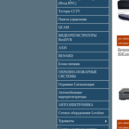
(Вход BNC)
Тестеры CCTV
Панели управления
QCAM
ВИДЕОРЕГИСТРАТОРЫ
роз.цена
BestDVR
опт.цена:
AXIS
Видеор
404Com
BEWARD
Блоки питания
ОХРАННО-ПОЖАРНЫЕ
СИСТЕМЫ
Охранные Сигнализации
Автомобильные
видеорегистраторы
АВТОЭЛЕКТРОНИКА
Сетевое оборудование Levelone
Турникеты
роз.цена
опт.цена: