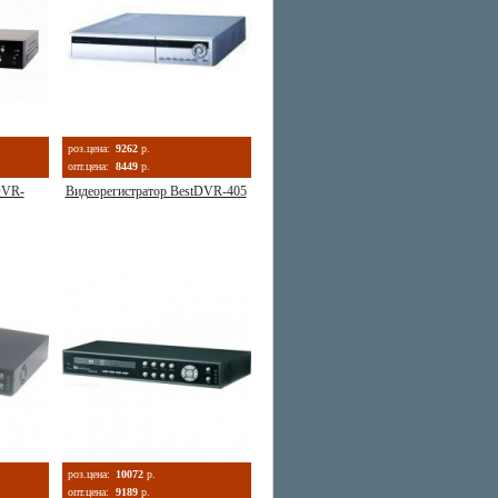
роз.цена:
9262
р.
опт.цена:
8449
р.
DVR-
Видеорегистратор BestDVR-405
роз.цена:
10072
р.
опт.цена:
9189
р.