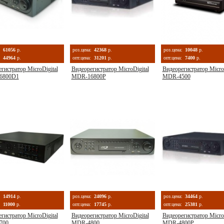
:
61056
р.
роз.цена:
42368
р.
роз.цена:
10048
р.
44964
р.
опт.цена:
31201
р.
опт.цена:
7400
р.
гистратор MicroDigital
Видеорегистратор MicroDigital
Видеорегистратор MicroD
6800D1
MDR-16800P
MDR-4500
:
14914
р.
роз.цена:
24096
р.
роз.цена:
34464
р.
11000
р.
опт.цена:
17745
р.
опт.цена:
25381
р.
гистратор MicroDigital
Видеорегистратор MicroDigital
Видеорегистратор MicroD
700
MDR-4800
MDR-4800P