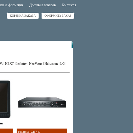
ная информация
Доставка товаров
Контакты
КОРЗИНА ЗАКАЗА
ОФОРМИТЬ ЗАКАЗ
Vi
|
NEXT
|
Infinity
|
NeoVizus
|
Hikvision
|
LG
|
роз.цена:
7267
р.