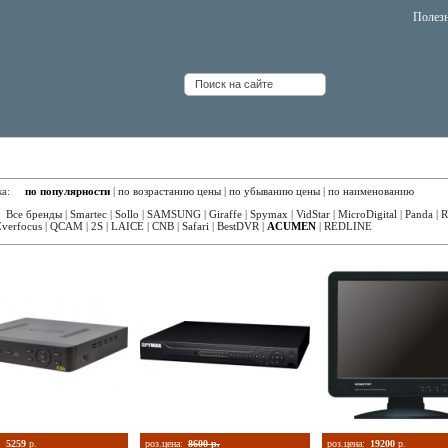
Полез
еорегистраторы 4 канала ACUMEN
вка:
по популярности
|
по возрастанию цены
|
по убыванию цены
|
по наименованию
:
Все бренды
|
Smartec
|
Sollo
|
SAMSUNG
|
Giraffe
|
Spymax
|
VidStar
|
MicroDigital
|
Panda
|
R
Everfocus
|
QCAM
|
2S
|
LAICE
|
CNB
|
Safari
|
BestDVR
|
ACUMEN
|
REDLINE
:
5259
р.
роз.цена:
8600 р.
роз.цена:
19200
р.