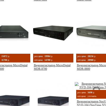
:
15872
р.
роз.цена:
19904
р.
роз.цена:
28256
р.
11700
р.
опт.цена:
14700
р.
опт.цена:
20900
р.
гистратор MicroDigital
Видеорегистратор MicroDigital
Видеорегистратор MicroD
600
MDR-8700
MDR-8800
роз.цена:
5690
р.
опт.цена:
уточнить
Видеорегистратор NeoV
NVD-104 (NeoVizus NV