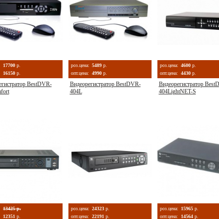
:
17700
р.
роз.цена:
5489
р.
роз.цена:
4600
р.
16150
р.
опт.цена:
4990
р.
опт.цена:
4430
р.
егистратор BestDVR-
Видеорегистратор BestDVR-
Видеорегистратор Best
fort
404L
404LightNET-S
:
13425 р.
роз.цена:
24323
р.
роз.цена:
15965
р.
12351
р.
опт.цена:
22191
р.
опт.цена:
14564
р.