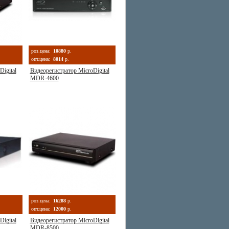
роз.цена:
10880
р.
опт.цена:
8014
р.
igital
Видеорегистратор MicroDigital
MDR-4600
роз.цена:
16288
р.
опт.цена:
12000
р.
igital
Видеорегистратор MicroDigital
MDR-8500