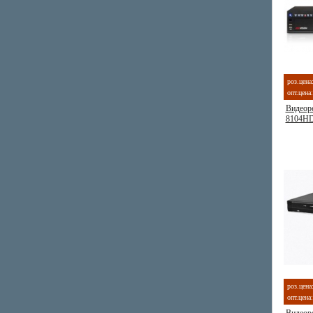
роз.цена
опт.цена:
Видеоре
8104HD
роз.цена
опт.цена: