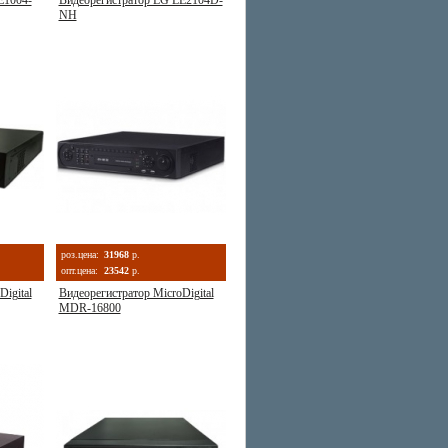
E1004-
Видеорегистратор LG LE2104D-
NH
роз.цена:
31968
р.
опт.цена:
23542
р.
igital
Видеорегистратор MicroDigital
MDR-16800