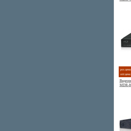
роз.цена
опт.цена:
Видеоре
MDR-8