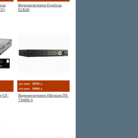
ocus
Видеорегистратор Everfocus
D2)
ELR4D
роз.цена:
18595
р.
опт.цена:
16964
р.
fe GF-
Видеорегистратор Hikvision DS-
7304HI-S