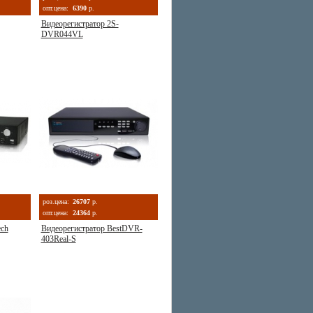
опт.цена:
6390
р.
Видеорегистратор 2S-
DVR044VL
роз.цена:
26707
р.
опт.цена:
24364
р.
ech
Видеорегистратор BestDVR-
403Real-S