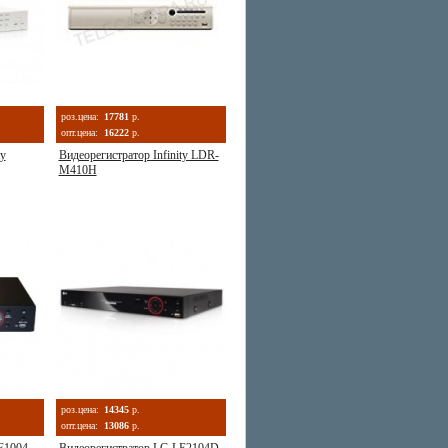
роз.цена:
17781
р.
опт.цена:
16222
р.
ty
Видеорегистратор Infinity LDR-
M410H
роз.цена:
14345
р.
опт.цена:
13086
р.