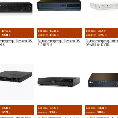
:
29465
р.
роз.цена:
47723
р.
роз.цена:
11176
р.
26881
р.
опт.цена:
43537
р.
опт.цена:
10195
р.
гистратор Hikvision DS-
Видеорегистратор Hikvision DS-
Видеорегистратор Infini
I-S
8104HFI-S
DVARS-0442VHL
:
19644
р.
роз.цена:
10520
р.
роз.цена:
10041
р.
17921
р.
опт.цена:
9300
р.
опт.цена:
9160
р.