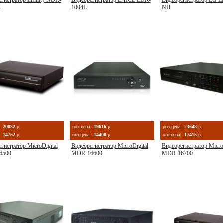
гистратор Infinity NDR-
Видеорегистратор LAICE LDR-
Видеорегистратор LG L
Z
1004L
NH
:
20032
р.
роз.цена:
19616
р.
роз.цена:
23648
р.
14752
р.
опт.цена:
14400
р.
опт.цена:
17415
р.
гистратор MicroDigital
Видеорегистратор MicroDigital
Видеорегистратор MicroD
6500
MDR-16600
MDR-16700