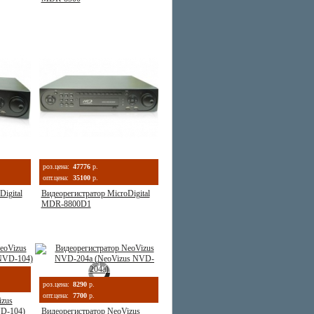
роз.цена:
47776
р.
опт.цена:
35100
р.
igital
Видеорегистратор MicroDigital
MDR-8800D1
роз.цена:
8290
р.
опт.цена:
7700
р.
izus
D-104)
Видеорегистратор NeoVizus