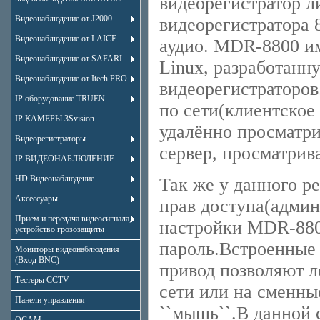
видеорегистратор л
Видеонаблюдение от J2000
видеорегистратора 
Видеонаблюдение от LAICE
аудио. MDR-8800 и
Видеонаблюдение от SAFARI
Linux, разработанн
Видеонаблюдение от Itech PRO
видеорегистраторо
IP оборудование TRUEN
по сети(клиентское
IP КАМЕРЫ 3Svision
удалённо просматри
Видеорегистраторы
сервер, просматрив
IP ВИДЕОНАБЛЮДЕНИЕ
HD Видеонаблюдение
Так же у данного р
Аксессуары
прав доступа(админи
Прием и передача видеосигнала,
настройки MDR-880
устройство грозозащиты
пароль.Встроенные
Мониторы видеонаблюдения
(Вход BNC)
привод позволяют л
Тестеры CCTV
сети или на сменны
Панели управления
``мышь``.В данной 