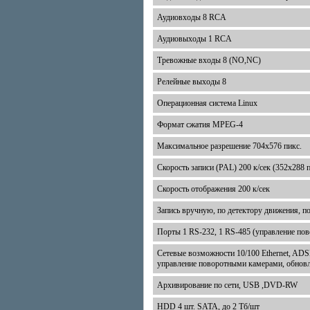
Аудиовходы 8 RCA
Аудиовыходы 1 RCA
Тревожные входы 8 (NO,NC)
Релейные выходы 8
Операционная система Linux
Формат сжатия MPEG-4
Максимальное разрешение 704x576 пикс.
Скорость записи (PAL) 200 к/сек (352х288 пи
Скорость отображения 200 к/сек
Запись вручную, по детектору движения, п
Порты 1 RS-232, 1 RS-485 (управление по
Сетевые возможности 10/100 Ethernet, ADS
управление поворотными камерами, обновл
Архивирование по сети, USB ,DVD-RW
HDD 4 шт. SATA, до 2 Тб/шт