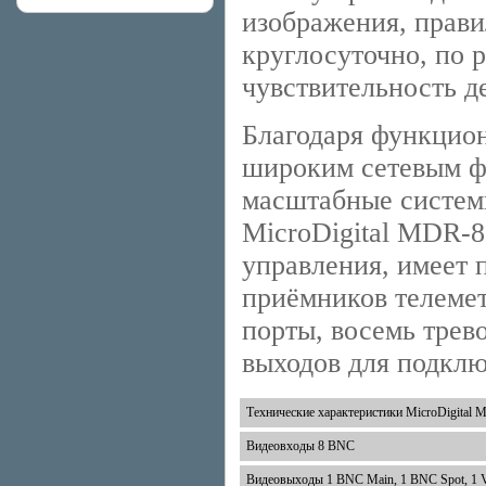
изображения, прави
круглосуточно, по р
чувствительность д
Благодаря функцио
широким сетевым ф
масштабные систем
MicroDigital MDR-8
управления, имеет 
приёмников телеме
порты, восемь трев
выходов для подклю
Технические характеристики MicroDigital
Видеовходы 8 BNC
Видеовыходы 1 BNC Main, 1 BNC Spot, 1