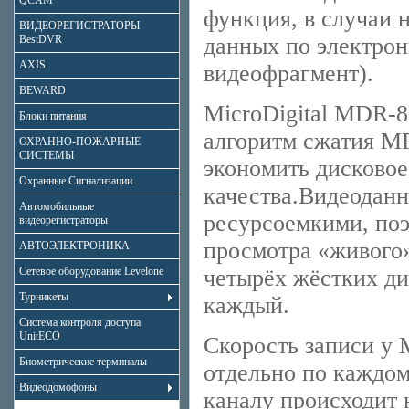
QCAM
функция, в случаи 
ВИДЕОРЕГИСТРАТОРЫ
BestDVR
данных по электрон
AXIS
видеофрагмент).
BEWARD
MicroDigital MDR-
Блоки питания
алгоритм сжатия MP
ОХРАННО-ПОЖАРНЫЕ
СИСТЕМЫ
экономить дисковое
Охранные Сигнализации
качества.Видеоданн
Автомобильные
ресурсоемкими, поэ
видеорегистраторы
просмотра «живого
АВТОЭЛЕКТРОНИКА
Сетевое оборудование Levelone
четырёх жёстких ди
Турникеты
каждый.
Система контроля доступа
UnitECO
Скорость записи у 
Биометрические терминалы
отдельно по каждом
Видеодомофоны
каналу происходит 