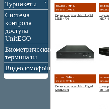
Турникеты
роз.цена:
14914
р.
роз.цена
опт.цена:
11000
р.
опт.цена:
Система
Видеорегистратор MicroDigital
Видеоре
MDR-4700
MDR-4
контроля
доступа
UnitECO
Биометрические
терминалы
Видеодомофоны
роз.цена:
15872
р.
роз.цена
опт.цена:
11700
р.
опт.цена:
Видеорегистратор MicroDigital
Видеоре
MDR-8600
MDR-8