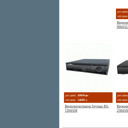
роз.цена
опт.цена:
Видеор
0604A
роз.цена:
27675 р.
роз.цена
опт.цена:
24600
р.
опт.цена:
Видеорегистратор Spymax RS-
Видеор
1204AM
2504A