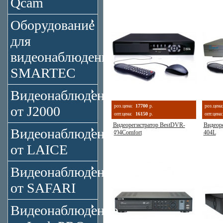
Qcam
Оборудование
для
видеонаблюдения
SMARTEC
Видеонаблюдение
роз.цена:
17700
р.
роз.цена
от J2000
опт.цена:
16150
р.
опт.цена:
Видеорегистратор BestDVR-
Видеор
Видеонаблюдение
404Comfort
404L
от LAICE
Видеонаблюдение
от SAFARI
Видеонаблюдение