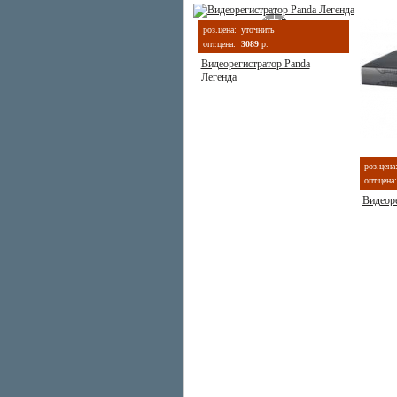
роз.цена:
уточнить
опт.цена:
3089
р.
Видеорегистратор Panda
Легенда
роз.цена
опт.цена:
Видеор