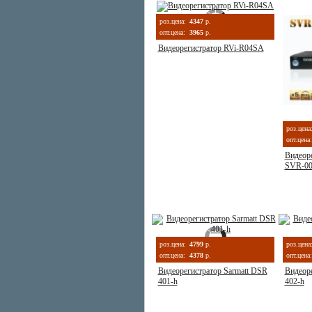
роз.цена:
4347
р.
опт.цена:
3965
р.
Видеорегистратор RVi-R04SA
роз.цена
опт.цена:
Видеор
SVR-00
роз.цена:
4799
р.
роз.цена
опт.цена:
4378
р.
опт.цена:
Видеорегистратор Sarmatt DSR
Видеоре
401-h
402-h