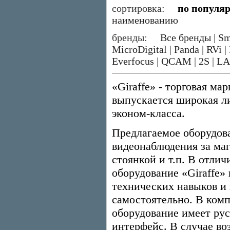
сортировка:
по популя
наименованию
бренды:
Все бренды
|
Sm
MicroDigital
|
Panda
|
RVi
|
Everfocus
|
QCAM
|
2S
|
LA
«Giraffe» - торговая ма
выпускается широкая л
эконом-класса.
Предлагаемое оборудов
видеонаблюдения за маг
стоянкой и т.п. В отли
оборудование «Giraffe»
технических навыков и 
самостоятельно. В комп
оборудование имеет ру
интерфейс. В случае во