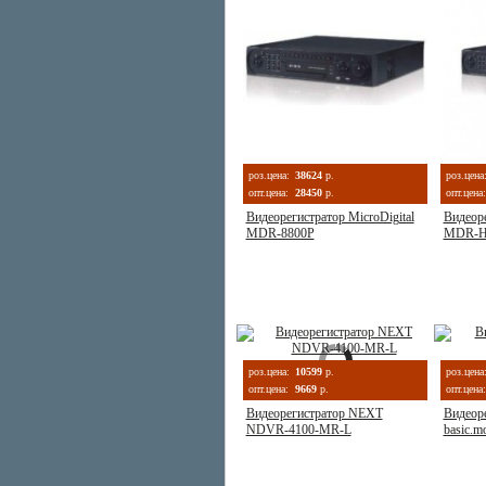
роз.цена:
38624
р.
роз.цена
опт.цена:
28450
р.
опт.цена:
Видеорегистратор MicroDigital
Видеоре
MDR-8800P
MDR-H
роз.цена:
10599
р.
роз.цена
опт.цена:
9669
р.
опт.цена:
Видеорегистратор NEXT
Видеоре
NDVR-4100-MR-L
basic.mo