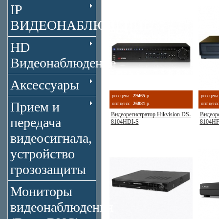
IP
ВИДЕОНАБЛЮДЕНИЕ
HD
Видеонаблюдение
Аксессуары
роз.цена:
29465
р.
роз.цена
Прием и
опт.цена:
26881
р.
опт.цена:
Видеорегистратор Hikvision DS-
Видеоре
передача
8104HDI-S
8104HF
видеосигнала,
устройство
грозозащиты
Мониторы
видеонаблюдения