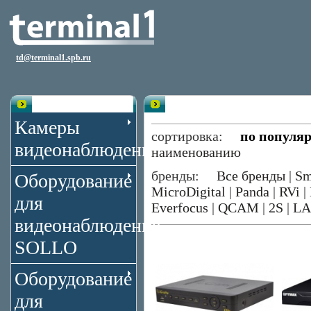
td@terminal1.spb.ru
Каталог
Видеорегистраторы 4 канала Gir
Камеры
сортировка:
по популя
видеонаблюдения
наименованию
бренды:
Все бренды
|
Sm
Оборудование
MicroDigital
|
Panda
|
RVi
|
для
Everfocus
|
QCAM
|
2S
|
LA
видеонаблюдения
SOLLO
Оборудование
для