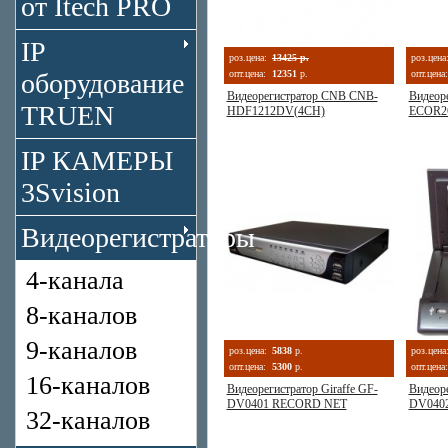
от Itech PRO
IP
роз.цена:
13425 р.
роз.цена
оборудование
опт.цена:
12351
р.
опт.цена:
Видеорегистратор CNB CNB-
Видеоре
TRUEN
HDF1212DV(4CH)
ECOR2
IP КАМЕРЫ
3Svision
Видеорегистраторы
4-канала
8-каналов
9-каналов
роз.цена:
5838
р.
роз.цена
опт.цена:
5300
р.
опт.цена:
16-каналов
Видеорегистратор Giraffe GF-
Видеоре
DV0401 RECORD NET
DV040
32-каналов