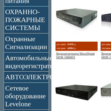
питания
ОХРАННО-
ПОЖАРНЫЕ
СИСТЕМЫ
Охранные
Сигнализации
роз.цена:
61056
р.
роз.цена
опт.цена:
44964
р.
опт.цена:
Видеорегистратор MicroDigital
Видеоре
Автомобильные
MDR-16800D1
MDR-1
видеорегистраторы
АВТОЭЛЕКТРОНИКА
Сетевое
оборудование
Levelone