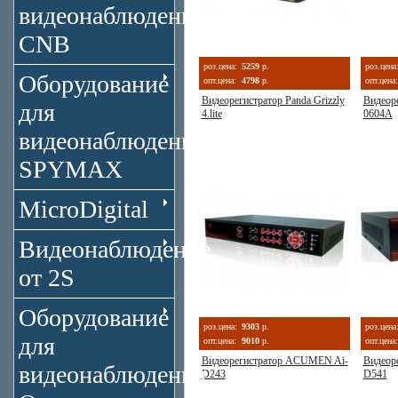
видеонаблюдения
CNB
роз.цена:
5259
р.
роз.цена
Оборудование
опт.цена:
4798
р.
опт.цена:
Видеорегистратор Panda Grizzly
Видеор
для
4.lite
0604A
видеонаблюдения
SPYMAX
MicroDigital
Видеонаблюдение
от 2S
Оборудование
роз.цена:
9303
р.
роз.цена
для
опт.цена:
9010
р.
опт.цена:
Видеорегистратор ACUMEN Ai-
Видеор
видеонаблюдения
D243
D541