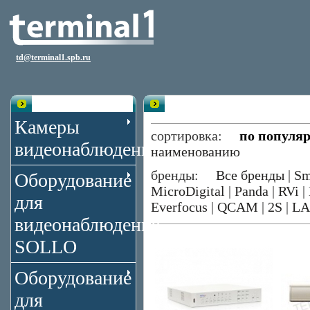
td@terminal1.spb.ru
Каталог
Видеорегистраторы 4 канала Infi
Камеры
сортировка:
по популя
видеонаблюдения
наименованию
бренды:
Все бренды
|
Sm
Оборудование
MicroDigital
|
Panda
|
RVi
|
для
Everfocus
|
QCAM
|
2S
|
LA
видеонаблюдения
SOLLO
Оборудование
для