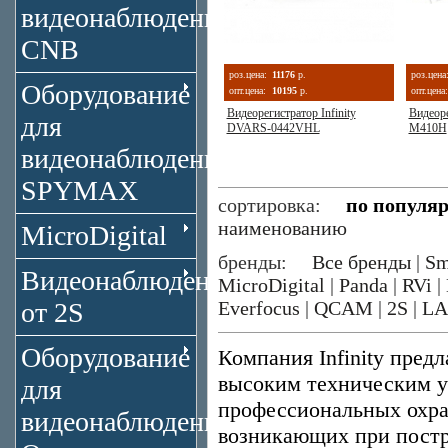
видеонаблюдения
CNB
роз.цена:
11176
р.
роз.цена
Оборудование
опт.цена:
10195
р.
опт.цена:
Видеорегистратор Infinity
Видеоре
для
DVARS-0442VHL
M410H
видеонаблюдения
SPYMAX
сортировка:
по популя
наименованию
MicroDigital
бренды:
Все бренды
|
Sm
Видеонаблюдение
MicroDigital
|
Panda
|
RVi
|
от 2S
Everfocus
|
QCAM
|
2S
|
LA
Оборудование
Компания Infinity пред
высоким техническим у
для
профессиональных охран
видеонаблюдения
возникающих при постр