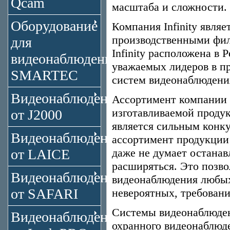
Qcam
масштаба и сложности.
Оборудование
Компания Infinity явля
производственными фи
для
Infinity расположена в
видеонаблюдения
уважаемых лидеров в п
SMARTEC
систем видеонаблюдени
Видеонаблюдение
Ассортимент компании I
изготавливаемой продук
от J2000
является сильным конку
Видеонаблюдение
ассортимент продукции 
от LAICE
даже не думает останав
расширяться. Это позво
Видеонаблюдение
видеонаблюдения любых
от SAFARI
невероятных, требовани
Системы видеонаблюдени
Видеонаблюдение
охранного видеонаблюд