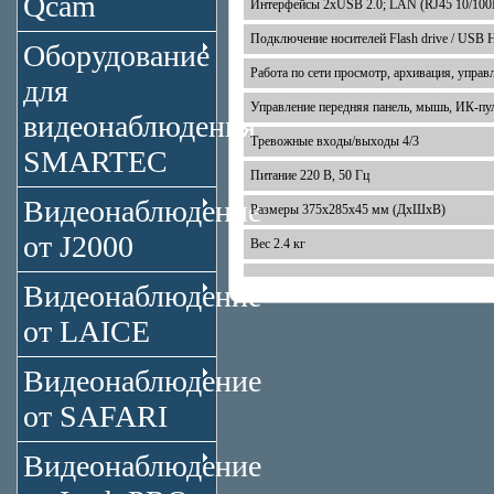
Qcam
Интерфейсы 2xUSB 2.0; LAN (RJ45 10/10
Подключение носителей Flash drive / U
Оборудование
Работа по сети просмотр, архивация, управ
для
Управление передняя панель, мышь, ИК-пу
видеонаблюдения
Тревожные входы/выходы 4/3
SMARTEC
Питание 220 В, 50 Гц
Видеонаблюдение
Размеры 375x285x45 мм (ДхШхВ)
от J2000
Вес 2.4 кг
Видеонаблюдение
от LAICE
Видеонаблюдение
от SAFARI
Видеонаблюдение