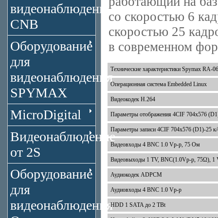
работающий на ба
видеонаблюдения
со скоростью 6 ка
CNB
скоростью 25 кадр
Оборудование
в современном фор
для
Технические характеристики Spymax RA-0
видеонаблюдения
Операционная система Embedded Linux
SPYMAX
Видеокодек H.264
MicroDigital
Параметры отображения 4CIF 704x576 (D1)
Параметры записи 4CIF 704x576 (D1)-25 к/с
Видеонаблюдение
Видеовходы 4 BNC 1.0 Vp-p, 75 Ом
от 2S
Видеовыходы 1 TV, BNC(1.0Vp-p, 75Ω), 
Оборудование
Аудиокодек ADPCM
для
Аудиовходы 4 BNC 1.0 Vp-p
видеонаблюдения
HDD 1 SATA до 2 TBt