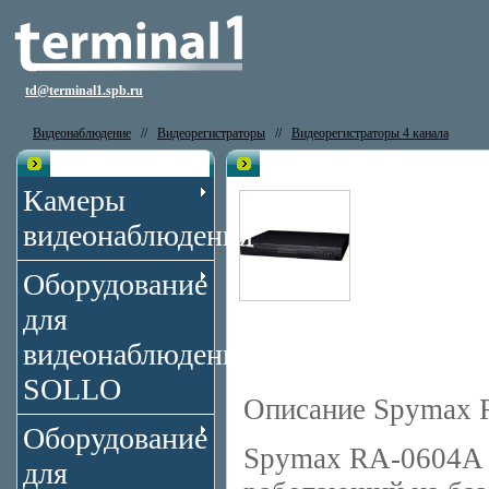
td@terminal1.spb.ru
Видеонаблюдение
//
Видеорегистраторы
//
Видеорегистраторы 4 канала
Каталог
Видеорегистратор Spymax RA-0
Камеры
видеонаблюдения
Оборудование
для
видеонаблюдения
SOLLO
Описание Spymax
Оборудование
Spymax RA-0604A -
для