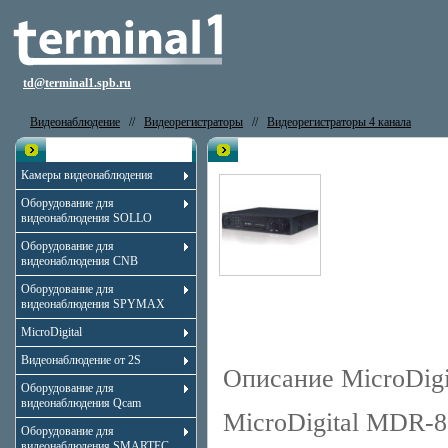
td@terminal1.spb.ru
Видеонаблюдение
//
Видеорегистраторы
//
Видеорегистраторы 4 канала
Каталог
Видеорегистратор MicroDigital
Камеры видеонаблюдения
Оборудование для
видеонаблюдения SOLLO
Оборудование для
видеонаблюдения CNB
Оборудование для
видеонаблюдения SPYMAX
MicroDigital
Видеонаблюдение от 2S
Описание MicroDig
Оборудование для
видеонаблюдения Qcam
MicroDigital MDR-8
Оборудование для
видеонаблюдения SMARTEC