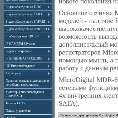
нового поколения на
Видеонаблюдение от J2000
Основное отличие 
Видеонаблюдение от LAICE
моделей - наличие 
Видеонаблюдение от SAFARI
высококачественную
Видеонаблюдение от Itech PRO
возможность вывода
IP оборудование TRUEN
дополнительный мо
IP КАМЕРЫ 3Svision
регистраторов Micr
Видеорегистраторы
помощью мыши, а п
IP ВИДЕОНАБЛЮДЕНИЕ
HD Видеонаблюдение
работу с данным ре
Аксессуары
MicroDigital MDR-
Прием и передача видеосигнала,
устройство грозозащиты
сетевыми функциями
Мониторы видеонаблюдения
4х внутренних жест
(Вход BNC)
SATA).
Тестеры CCTV
Панели управления
Технические характеристики MicroDigital