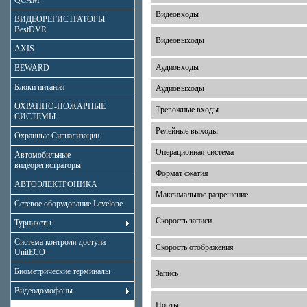
QCAM
Видеовходы
ВИДЕОРЕГИСТРАТОРЫ
BestDVR
Видеовыходы
AXIS
Аудиовходы
BEWARD
Блоки питания
Аудиовыходы
ОХРАННО-ПОЖАРНЫЕ
Тревожные входы
СИСТЕМЫ
Релейные выходы
Охранные Сигнализации
Операционная система
Автомобильные
видеорегистраторы
Формат сжатия
АВТОЭЛЕКТРОНИКА
Максимальное разрешение
Сетевое оборудование Levelone
Скорость записи
Турникеты
Система контроля доступа
Скорость отображения
UnitECO
Биометрические терминалы
Запись
Видеодомофоны
Порты