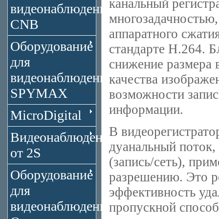
канальный регистра
видеонаблюдения
многозадачностью,
CNB
аппаратного сжати
Оборудование
стандарте H.264. Б
для
снижение размера 
видеонаблюдения
качества изображен
SPYMAX
возможности запис
информации.
MicroDigital
В видеорегистратор
Видеонаблюдение
дуанальный поток, 
от 2S
(запись/сеть), при
Оборудование
разрешению. Это 
для
эффективность уда
видеонаблюдения
пропускной способ