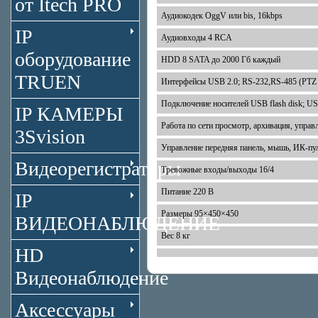
от Itech PRO
Аудиокодек OggV или bis, 16kbps
IP
Аудиовходы 4 RCA
оборудование
HDD 8 SATA до 2000 Гб каждый
TRUEN
Интерфейсы USB 2.0; RS-232,RS-485 (PTZ
Подключение носителей USB flash disk
IP КАМЕРЫ
Работа по сети просмотр, архивация, управ
3Svision
Управление передняя панель, мышь, ИК-пул
Видеорегистраторы
Тревожные входы/выходы 16/4
Питание 220 В
IP
Размеры 95×450×450
ВИДЕОНАБЛЮДЕНИЕ
Вес 8 кг
HD
Видеонаблюдение
Аксессуары