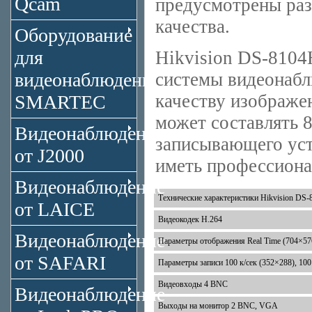
Qcam
предусмотрены раз
качества.
Оборудование
для
Hikvision DS-8104
видеонаблюдения
системы видеонаб
качеству изображ
SMARTEC
может составлять 
Видеонаблюдение
записывающего уст
от J2000
иметь профессиона
Видеонаблюдение
Технические характеристики Hikvision DS
от LAICE
Видеокодек H.264
Видеонаблюдение
Параметры отображения Real Time (704×57
от SAFARI
Параметры записи 100 к/сек (352×288), 100 
Видеовходы 4 BNC
Видеонаблюдение
Выходы на монитор 2 BNC, VGA