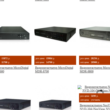
:
15872
р.
роз.цена:
19904
р.
роз.цена:
28256
р.
11700
р.
опт.цена:
14700
р.
опт.цена:
20900
р.
гистратор MicroDigital
Видеорегистратор MicroDigital
Видеорегистратор MicroD
600
MDR-8700
MDR-8800
роз.цена:
5690
р.
опт.цена:
уточнить
Видеорегистратор NeoV
NVD-104 (NeoVizus NV