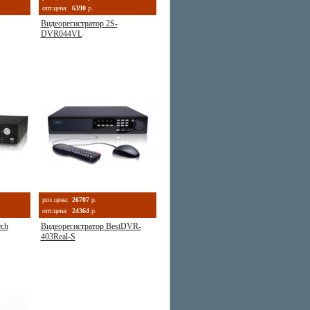
опт.цена:
6390
р.
Видеорегистратор 2S-
DVR044VL
роз.цена:
26707
р.
опт.цена:
24364
р.
ech
Видеорегистратор BestDVR-
403Real-S