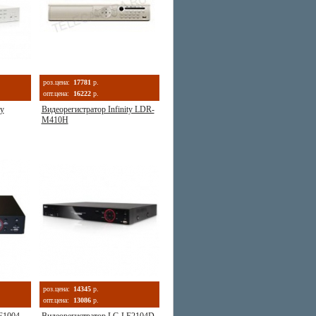
роз.цена:
17781
р.
опт.цена:
16222
р.
ty
Видеорегистратор Infinity LDR-
M410H
роз.цена:
14345
р.
опт.цена:
13086
р.