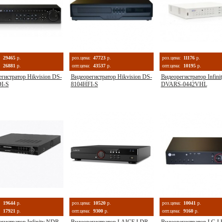
:
29465
р.
роз.цена:
47723
р.
роз.цена:
11176
р.
26881
р.
опт.цена:
43537
р.
опт.цена:
10195
р.
гистратор Hikvision DS-
Видеорегистратор Hikvision DS-
Видеорегистратор Infini
I-S
8104HFI-S
DVARS-0442VHL
:
19644
р.
роз.цена:
10520
р.
роз.цена:
10041
р.
17921
р.
опт.цена:
9300
р.
опт.цена:
9160
р.