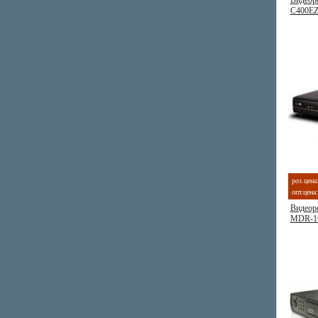
Видеоре
C400E
роз.цена
опт.цена:
Видеоре
MDR-1