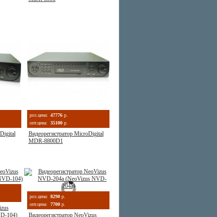
роз.цена:
47776
р.
опт.цена:
35100
р.
igital
Видеорегистратор MicroDigital
MDR-8800D1
роз.цена:
8290
р.
опт.цена:
7700
р.
izus
D-104)
Видеорегистратор NeoVizus