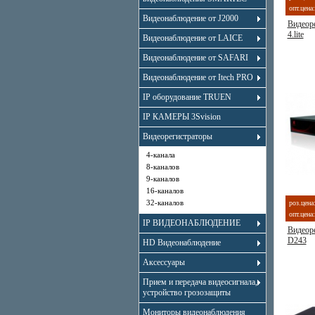
опт.цена:
Видеонаблюдение от J2000
Видеоре
4.lite
Видеонаблюдение от LAICE
Видеонаблюдение от SAFARI
Видеонаблюдение от Itech PRO
IP оборудование TRUEN
IP КАМЕРЫ 3Svision
Видеорегистраторы
4-канала
8-каналов
9-каналов
16-каналов
32-каналов
роз.цена
опт.цена:
IP ВИДЕОНАБЛЮДЕНИЕ
Видеор
D243
HD Видеонаблюдение
Аксессуары
Прием и передача видеосигнала,
устройство грозозащиты
Мониторы видеонаблюдения