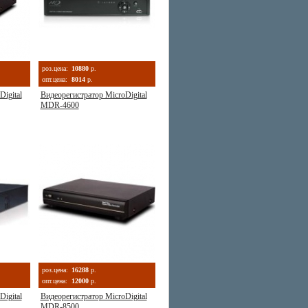
роз.цена:
10880
р.
опт.цена:
8014
р.
igital
Видеорегистратор MicroDigital
MDR-4600
роз.цена:
16288
р.
опт.цена:
12000
р.
igital
Видеорегистратор MicroDigital
MDR-8500