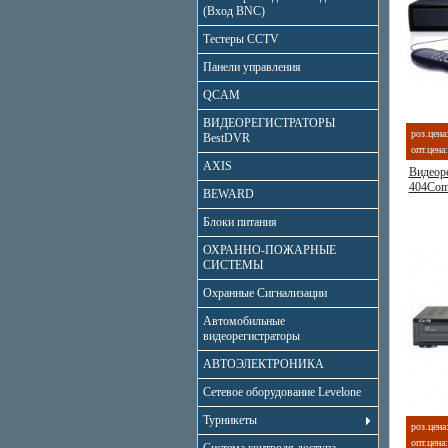
(Вход BNC)
Тестеры CCTV
Панели управления
QCAM
ВИДЕОРЕГИСТРАТОРЫ
роз.цена
BestDVR
опт.цена:
AXIS
Видеор
404Com
BEWARD
Блоки питания
ОХРАННО-ПОЖАРНЫЕ
СИСТЕМЫ
Охранные Сигнализации
Автомобильные
видеорегистраторы
АВТОЭЛЕКТРОНИКА
Сетевое оборудование Levelone
Турникеты
роз.цена
опт.цена: