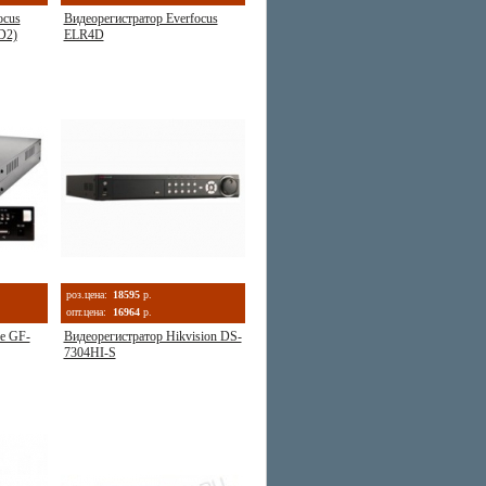
ocus
Видеорегистратор Everfocus
D2)
ELR4D
роз.цена:
18595
р.
опт.цена:
16964
р.
fe GF-
Видеорегистратор Hikvision DS-
7304HI-S