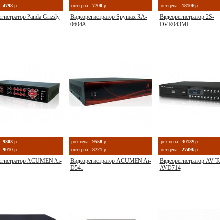
4798
р.
опт.цена:
7700
р.
опт.цена:
18100
р.
гистратор Panda Grizzly
Видеорегистратор Spymax RA-
Видеорегистратор 2S-
0604A
DVR043ML
:
9303
р.
роз.цена:
9558
р.
роз.цена:
30139
р.
9010
р.
опт.цена:
8721
р.
опт.цена:
27496
р.
егистратор ACUMEN Ai-
Видеорегистратор ACUMEN Ai-
Видеорегистратор AV T
D541
AVD714