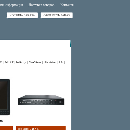
ная информация
Доставка товаров
Контакты
КОРЗИНА ЗАКАЗА
ОФОРМИТЬ ЗАКАЗ
Vi
|
NEXT
|
Infinity
|
NeoVizus
|
Hikvision
|
LG
|
роз.цена:
7267
р.