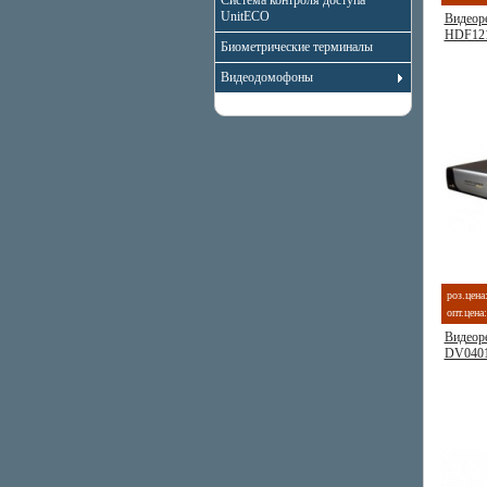
Система контроля доступа
UnitECO
Видеор
HDF12
Биометрические терминалы
Видеодомофоны
роз.цена
опт.цена:
Видеоре
DV040