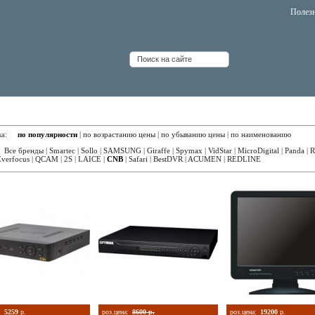
Полез
еорегистраторы 4 канала CNB
вка:
по популярности
|
по возрастанию цены
|
по убыванию цены
|
по наименованию
:
Все бренды
|
Smartec
|
Sollo
|
SAMSUNG
|
Giraffe
|
Spymax
|
VidStar
|
MicroDigital
|
Panda
|
R
Everfocus
|
QCAM
|
2S
|
LAICE
|
CNB
|
Safari
|
BestDVR
|
ACUMEN
|
REDLINE
:
5259
р.
роз.цена:
8600 р.
роз.цена:
19200
р.