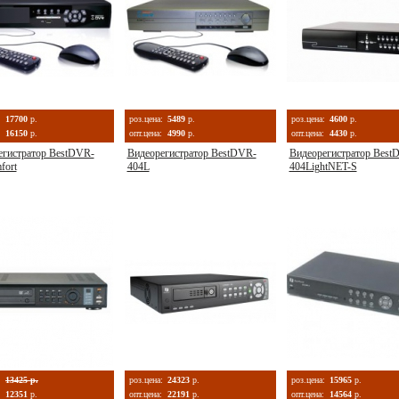
:
17700
р.
роз.цена:
5489
р.
роз.цена:
4600
р.
16150
р.
опт.цена:
4990
р.
опт.цена:
4430
р.
егистратор BestDVR-
Видеорегистратор BestDVR-
Видеорегистратор Best
fort
404L
404LightNET-S
:
13425 р.
роз.цена:
24323
р.
роз.цена:
15965
р.
12351
р.
опт.цена:
22191
р.
опт.цена:
14564
р.