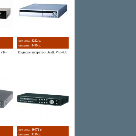
роз.цена:
9262
р.
опт.цена:
8449
р.
DVR-
Видеорегистратор BestDVR-405
роз.цена:
10072
р.
опт.цена:
9189
р.