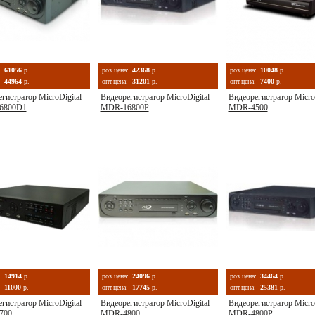
:
61056
р.
роз.цена:
42368
р.
роз.цена:
10048
р.
44964
р.
опт.цена:
31201
р.
опт.цена:
7400
р.
гистратор MicroDigital
Видеорегистратор MicroDigital
Видеорегистратор MicroD
6800D1
MDR-16800P
MDR-4500
:
14914
р.
роз.цена:
24096
р.
роз.цена:
34464
р.
11000
р.
опт.цена:
17745
р.
опт.цена:
25381
р.
гистратор MicroDigital
Видеорегистратор MicroDigital
Видеорегистратор MicroD
700
MDR-4800
MDR-4800P