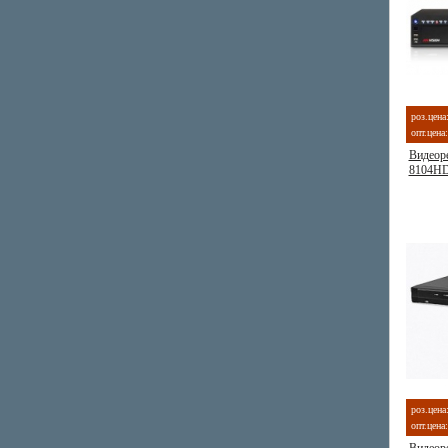
роз.цена
опт.цена:
Видеоре
8104HD
роз.цена
опт.цена: