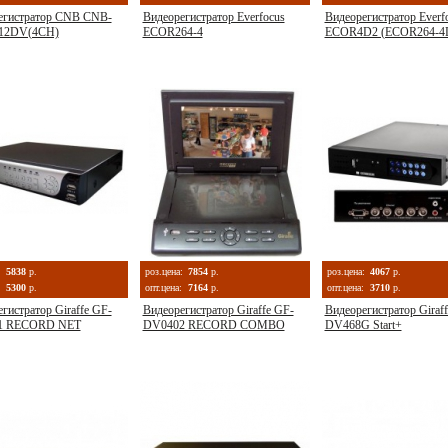
егистратор CNB CNB-
Видеорегистратор Everfocus
Видеорегистратор Everf
12DV(4CH)
ECOR264-4
ECOR4D2 (ECOR264-4
:
5838
р.
роз.цена:
7854
р.
роз.цена:
4067
р.
5300
р.
опт.цена:
7164
р.
опт.цена:
3710
р.
гистратор Giraffe GF-
Видеорегистратор Giraffe GF-
Видеорегистратор Giraf
1 RECORD NET
DV0402 RECORD COMBO
DV468G Start+