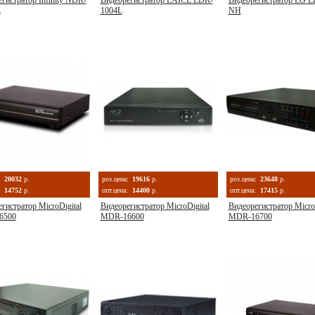
гистратор Infinity NDR-
Видеорегистратор LAICE LDR-
Видеорегистратор LG L
Z
1004L
NH
:
20032
р.
роз.цена:
19616
р.
роз.цена:
23648
р.
14752
р.
опт.цена:
14400
р.
опт.цена:
17415
р.
гистратор MicroDigital
Видеорегистратор MicroDigital
Видеорегистратор MicroD
6500
MDR-16600
MDR-16700