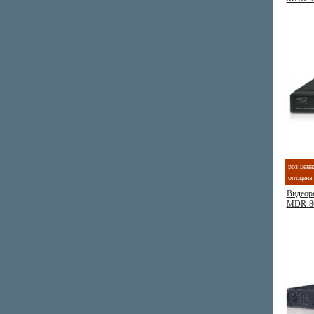
роз.цена
опт.цена:
Видеоре
MDR-8