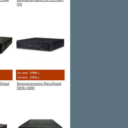
E1004-
Видеорегистратор LG LE2104D-
NH
роз.цена:
31968
р.
опт.цена:
23542
р.
igital
Видеорегистратор MicroDigital
MDR-16800