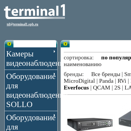
td@terminal1.spb.ru
Каталог
Видеорегистраторы 4 канала Eve
Камеры
сортировка:
по популя
видеонаблюдения
наименованию
бренды:
Все бренды
|
Sm
Оборудование
MicroDigital
|
Panda
|
RVi
|
для
Everfocus
|
QCAM
|
2S
|
L
видеонаблюдения
SOLLO
Оборудование
для