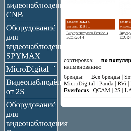
видеонаблюдения
CNB
роз.цена:
24323
р.
роз.цена
Оборудование
опт.цена:
22191
р.
опт.цена:
Видеорегистратор Everfocus
Видеоре
для
ECOR264-4
ECOR4
видеонаблюдения
SPYMAX
сортировка:
по популя
наименованию
MicroDigital
бренды:
Все бренды
|
Sm
Видеонаблюдение
MicroDigital
|
Panda
|
RVi
|
от 2S
Everfocus
|
QCAM
|
2S
|
L
Оборудование
для
видеонаблюдения