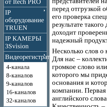
представителей на
от Itech PRO
перед отгрузкой 
IP
его проверка спе
оборудование
результате такого
TRUEN
доходит проверен
IP КАМЕРЫ
надежный продукт
3Svision
Несколько слов о
Видеорегистраторы
Для нас – коллек
громкое слово или
4-канала
которого мы прид
8-каналов
основания и кото
9-каналов
компании. Первая 
16-каналов
английского слова
32-каналов
Качественность –