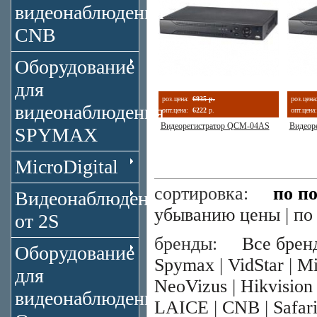
видеонаблюдения
CNB
Оборудование
для
роз.цена:
6935 р.
роз.цена
видеонаблюдения
опт.цена:
6222
р.
опт.цена:
Видеорегистратор QCM-04AS
Видеор
SPYMAX
MicroDigital
сортировка:
по п
Видеонаблюдение
убыванию цены
|
по
от 2S
бренды:
Все брен
Оборудование
Spymax
|
VidStar
|
Mi
для
NeoVizus
|
Hikvision
видеонаблюдения
LAICE
|
CNB
|
Safar