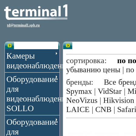
td@terminal1.spb.ru
Каталог
Видеорегистраторы 4 канала 
Камеры
сортировка:
по п
видеонаблюдения
убыванию цены
|
по
Оборудование
бренды:
Все брен
для
Spymax
|
VidStar
|
Mi
видеонаблюдения
NeoVizus
|
Hikvision
SOLLO
LAICE
|
CNB
|
Safar
Оборудование
для