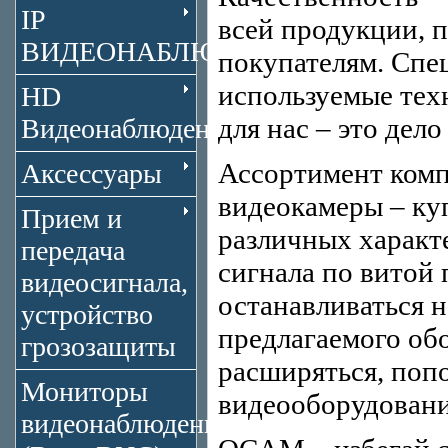
IP
всей продукции,
ВИДЕОНАБЛЮДЕНИЕ
покупателям. Сп
используемые техн
HD
для нас – это дело
Видеонаблюдение
Ассортимент комп
Аксессуары
видеокамеры – ку
Прием и
различных характе
передача
сигнала по витой 
видеосигнала,
останавливаться 
устройство
предлагаемого об
грозозащиты
расширяться, попо
Мониторы
видеооборудовани
видеонаблюдения