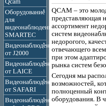
Qcam
QCAM – это молод
Оборудование
представляющая н
для
ассортимент недо
видеонаблюдения
систем видеонабл
SMARTEC
недорогого, каче
Видеонаблюдение
отвечающего всем
от J2000
при этом адаптир
Видеонаблюдение
рынка систем без
от LAICE
Сегодня мы распо
Видеонаблюдение
возможностей, ко
от SAFARI
полноценный конт
оборудования. В 
Видеонаблюдение