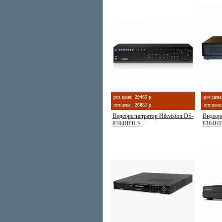
роз.цена:
29465
р.
роз.цена
опт.цена:
26881
р.
опт.цена:
Видеорегистратор Hikvision DS-
Видеоре
8104HDI-S
8104HF