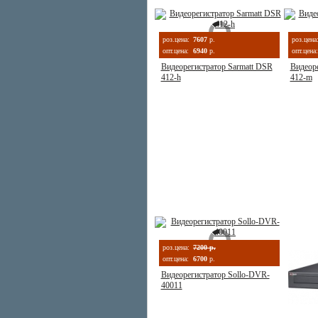
роз.цена:
7607
р.
роз.цена
опт.цена:
6940
р.
опт.цена:
Видеорегистратор Sarmatt DSR
Видеоре
412-h
412-m
роз.цена:
7200 р.
опт.цена:
6700
р.
Видеорегистратор Sollo-DVR-
40011