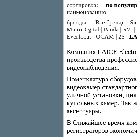
сортировка:
по популя
наименованию
бренды:
Все бренды
|
Sm
MicroDigital
|
Panda
|
RVi
|
Everfocus
|
QCAM
|
2S
|
LA
Компания LAICE Electron
производства професси
видеонаблюдения.
Номенклатура оборудов
видеокамер стандартног
уличной установки, цил
купольных камер. Так 
аксессуары.
В ближайшее время ком
регистраторов экономич