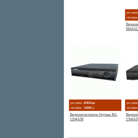
роз.цена
опт.цена:
Видеор
0604A
роз.цена:
27675 р.
роз.цена
опт.цена:
24600
р.
опт.цена:
Видеорегистратор Spymax RS-
Видеор
1204AM
2504A