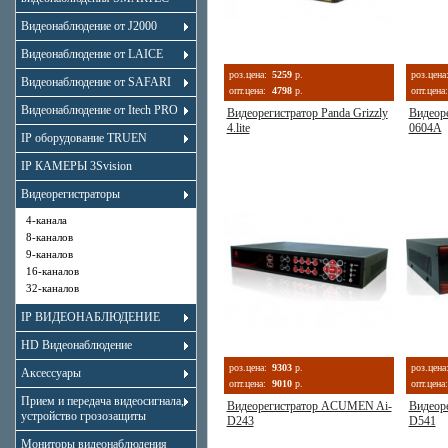
Видеонаблюдение от J2000
Видеонаблюдение от LAICE
роз.цена:
5259
р.
роз.цена
Видеонаблюдение от SAFARI
опт.цена:
4798
р.
опт.цена:
Видеонаблюдение от Itech PRO
Видеорегистратор Panda Grizzly
Видеор
4.lite
0604A
IP оборудование TRUEN
IP КАМЕРЫ 3Svision
Видеорегистраторы
4-канала
8-каналов
9-каналов
16-каналов
32-каналов
IP ВИДЕОНАБЛЮДЕНИЕ
HD Видеонаблюдение
роз.цена:
9303
р.
роз.цена
Аксессуары
опт.цена:
9010
р.
опт.цена:
Прием и передача видеосигнала,
Видеорегистратор ACUMEN Ai-
Видеор
устройство грозозащиты
D243
D541
Мониторы видеонаблюдения