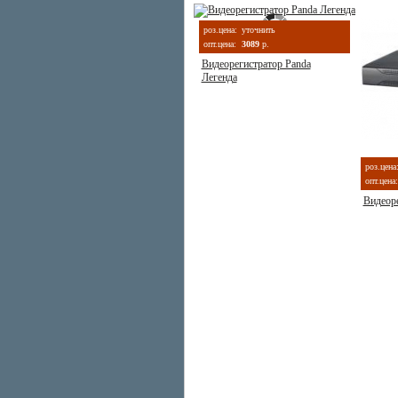
роз.цена:
уточнить
опт.цена:
3089
р.
Видеорегистратор Panda
Легенда
роз.цена
опт.цена:
Видеор