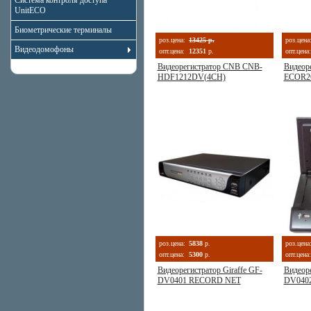
Система контроля доступа
UnitECO
Биометрические терминалы
роз.цена:
13425 р.
роз.цена
Видеодомофоны
опт.цена:
12351
р.
опт.цена:
Видеорегистратор CNB CNB-
Видеоре
HDF1212DV(4CH)
ECOR2
роз.цена:
5838
р.
роз.цена
опт.цена:
5300
р.
опт.цена:
Видеорегистратор Giraffe GF-
Видеоре
DV0401 RECORD NET
DV040