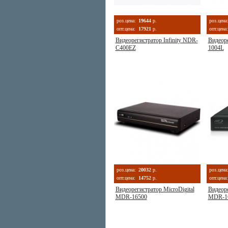
роз.цена:
19644
р.
роз.цена
опт.цена:
17921
р.
опт.цена:
Видеорегистратор Infinity NDR-
Видеор
C400EZ
1004L
роз.цена:
20032
р.
роз.цена
опт.цена:
14752
р.
опт.цена:
Видеорегистратор MicroDigital
Видеоре
MDR-16500
MDR-1