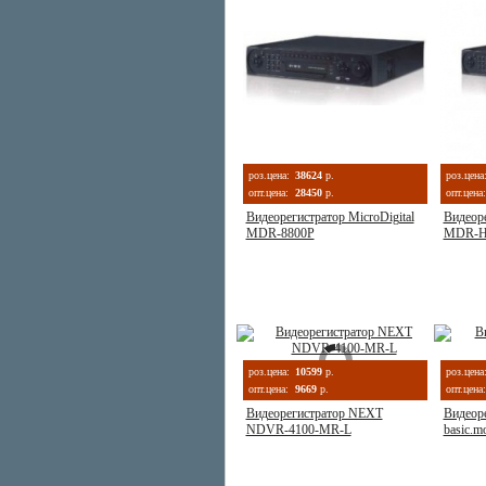
роз.цена:
38624
р.
роз.цена
опт.цена:
28450
р.
опт.цена:
Видеорегистратор MicroDigital
Видеоре
MDR-8800P
MDR-H
роз.цена:
10599
р.
роз.цена
опт.цена:
9669
р.
опт.цена:
Видеорегистратор NEXT
Видеоре
NDVR-4100-MR-L
basic.mo