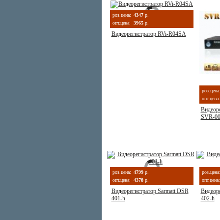
роз.цена:
4347
р.
опт.цена:
3965
р.
Видеорегистратор RVi-R04SA
роз.цена
опт.цена:
Видеор
SVR-00
роз.цена:
4799
р.
роз.цена
опт.цена:
4378
р.
опт.цена:
Видеорегистратор Sarmatt DSR
Видеоре
401-h
402-h