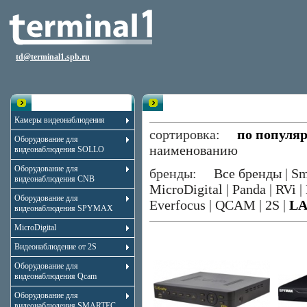
td@terminal1.spb.ru
Каталог
Видеорегистраторы 4 канала L
Камеры видеонаблюдения
сортировка:
по популя
Оборудование для
наименованию
видеонаблюдения SOLLO
Оборудование для
бренды:
Все бренды
|
Sm
видеонаблюдения CNB
MicroDigital
|
Panda
|
RVi
|
Оборудование для
Everfocus
|
QCAM
|
2S
|
LA
видеонаблюдения SPYMAX
MicroDigital
Видеонаблюдение от 2S
Оборудование для
видеонаблюдения Qcam
Оборудование для
видеонаблюдения SMARTEC