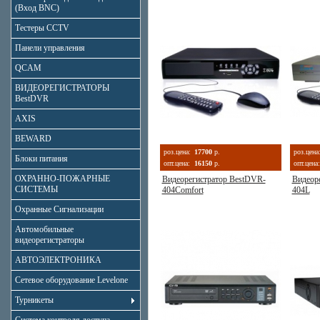
(Вход BNC)
Тестеры CCTV
Панели управления
QCAM
ВИДЕОРЕГИСТРАТОРЫ
BestDVR
AXIS
BEWARD
роз.цена:
17700
р.
роз.цена
Блоки питания
опт.цена:
16150
р.
опт.цена:
ОХРАННО-ПОЖАРНЫЕ
Видеорегистратор BestDVR-
Видеор
СИСТЕМЫ
404Comfort
404L
Охранные Сигнализации
Автомобильные
видеорегистраторы
АВТОЭЛЕКТРОНИКА
Сетевое оборудование Levelone
Турникеты