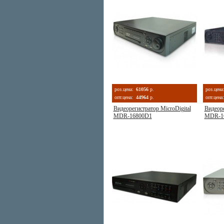
роз.цена:
61056
р.
роз.цена
опт.цена:
44964
р.
опт.цена:
Видеорегистратор MicroDigital
Видеоре
MDR-16800D1
MDR-1