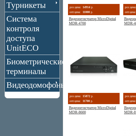
Турникеты
роз.цена:
14914
р.
роз.цена
опт.цена:
11000
р.
опт.цена:
Система
Видеорегистратор MicroDigital
Видеоре
MDR-4700
MDR-4
контроля
доступа
UnitECO
Биометрические
терминалы
Видеодомофоны
роз.цена:
15872
р.
роз.цена
опт.цена:
11700
р.
опт.цена:
Видеорегистратор MicroDigital
Видеоре
MDR-8600
MDR-8