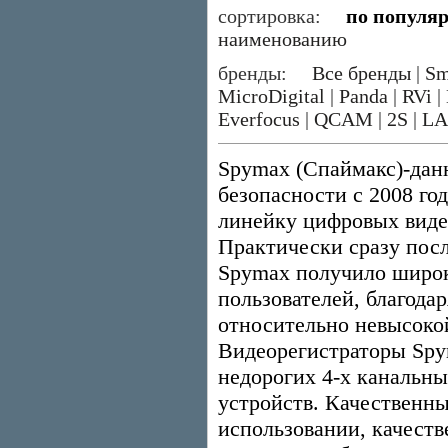
сортировка:
по популя
наименованию
бренды:
Все бренды
|
Sm
MicroDigital
|
Panda
|
RVi
|
Everfocus
|
QCAM
|
2S
|
LA
Spymax (Спаймакс)-данн
безопасности с 2008 го
линейку цифровых виде
Практически сразу посл
Spymax получило широк
пользователей, благода
относительно невысокой
Видеорегистраторы Spym
недорогих 4-х канальны
устройств. Качественны
использовании, качеств