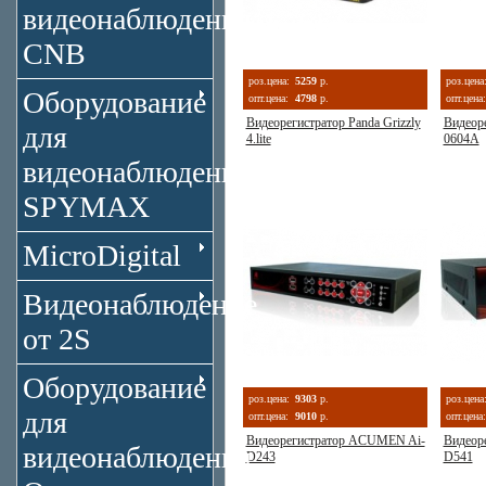
видеонаблюдения
CNB
роз.цена:
5259
р.
роз.цена
Оборудование
опт.цена:
4798
р.
опт.цена:
Видеорегистратор Panda Grizzly
Видеор
для
4.lite
0604A
видеонаблюдения
SPYMAX
MicroDigital
Видеонаблюдение
от 2S
Оборудование
роз.цена:
9303
р.
роз.цена
для
опт.цена:
9010
р.
опт.цена:
Видеорегистратор ACUMEN Ai-
Видеор
видеонаблюдения
D243
D541