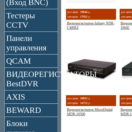
(Вход BNC)
роз.цена:
19644
р.
роз.цена
Тестеры
опт.цена:
17921
р.
опт.цена:
CCTV
Видеорегистратор Infinity NDR-
Видеор
C400EZ
1004L
Панели
управления
QCAM
ВИДЕОРЕГИСТРАТОРЫ
BestDVR
AXIS
роз.цена:
20032
р.
роз.цена
опт.цена:
14752
р.
опт.цена:
BEWARD
Видеорегистратор MicroDigital
Видеоре
MDR-16500
MDR-1
Блоки