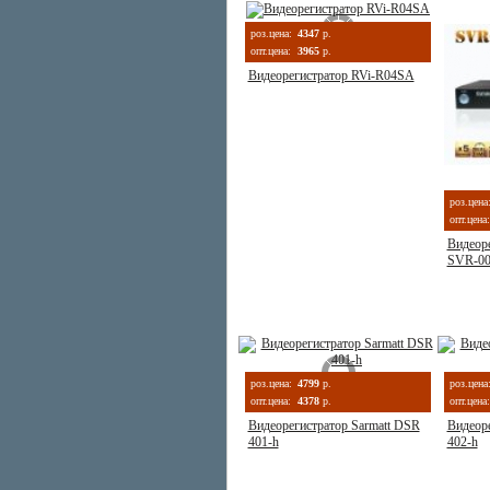
роз.цена:
4347
р.
опт.цена:
3965
р.
Видеорегистратор RVi-R04SA
роз.цена
опт.цена:
Видеор
SVR-00
роз.цена:
4799
р.
роз.цена
опт.цена:
4378
р.
опт.цена:
Видеорегистратор Sarmatt DSR
Видеоре
401-h
402-h