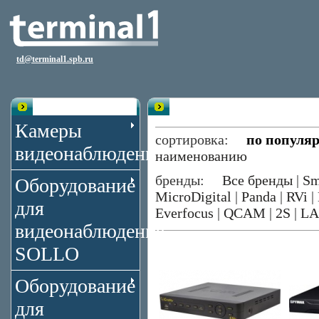
td@terminal1.spb.ru
Каталог
Видеорегистраторы 4 канала S
Камеры
сортировка:
по популя
видеонаблюдения
наименованию
бренды:
Все бренды
|
Sm
Оборудование
MicroDigital
|
Panda
|
RVi
|
для
Everfocus
|
QCAM
|
2S
|
LA
видеонаблюдения
SOLLO
Оборудование
для