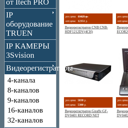
от Itech PRO
IP
роз.цена:
13425 р.
роз.цена
оборудование
опт.цена:
12351
р.
опт.цена:
Видеорегистратор CNB CNB-
Видеоре
TRUEN
HDF1212DV(4CH)
ECOR2
IP КАМЕРЫ
3Svision
Видеорегистраторы
4-канала
8-каналов
9-каналов
роз.цена:
5838
р.
роз.цена
опт.цена:
5300
р.
опт.цена:
16-каналов
Видеорегистратор Giraffe GF-
Видеоре
DV0401 RECORD NET
DV040
32-каналов