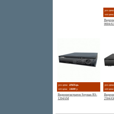
роз.цена
опт.цена:
Видеор
0604A
роз.цена:
27675 р.
роз.цена
опт.цена:
24600
р.
опт.цена:
Видеорегистратор Spymax RS-
Видеор
1204AM
2504A