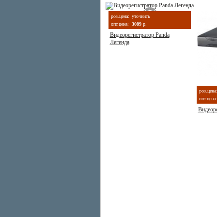
роз.цена:
уточнить
опт.цена:
3089
р.
Видеорегистратор Panda
Легенда
роз.цена
опт.цена:
Видеор