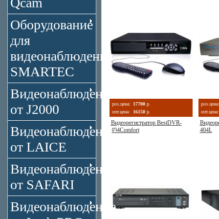
Qcam
Оборудование
для
видеонаблюдения
SMARTEC
Видеонаблюдение
роз.цена:
17700
р.
роз.цена
от J2000
опт.цена:
16150
р.
опт.цена:
Видеорегистратор BestDVR-
Видеор
Видеонаблюдение
404Comfort
404L
от LAICE
Видеонаблюдение
от SAFARI
Видеонаблюдение