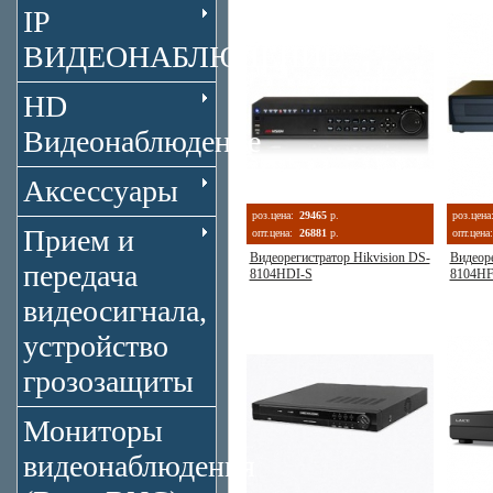
IP
ВИДЕОНАБЛЮДЕНИЕ
HD
Видеонаблюдение
Аксессуары
роз.цена:
29465
р.
роз.цена
Прием и
опт.цена:
26881
р.
опт.цена:
Видеорегистратор Hikvision DS-
Видеоре
передача
8104HDI-S
8104HF
видеосигнала,
устройство
грозозащиты
Мониторы
видеонаблюдения