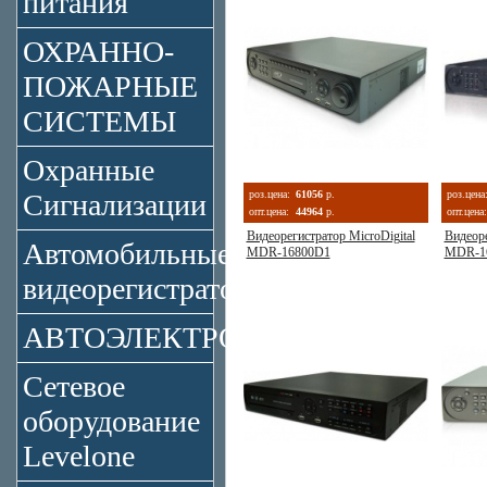
питания
ОХРАННО-
ПОЖАРНЫЕ
СИСТЕМЫ
Охранные
Сигнализации
роз.цена:
61056
р.
роз.цена
опт.цена:
44964
р.
опт.цена:
Видеорегистратор MicroDigital
Видеоре
Автомобильные
MDR-16800D1
MDR-1
видеорегистраторы
АВТОЭЛЕКТРОНИКА
Сетевое
оборудование
Levelone