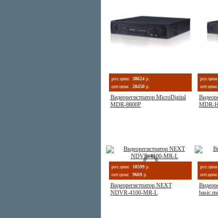
роз.цена:
38624
р.
роз.цена
опт.цена:
28450
р.
опт.цена:
Видеорегистратор MicroDigital
Видеоре
MDR-8800P
MDR-H
роз.цена:
10599
р.
роз.цена
опт.цена:
9669
р.
опт.цена:
Видеорегистратор NEXT
Видеоре
NDVR-4100-MR-L
basic.mo