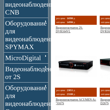
видеонаблюдения
CNB
роз.цена:
16990
р.
роз.цена
Оборудование
опт.цена:
14990
р.
опт.цена:
Видеорегистратор 2S-
Видеоре
для
DVR164VL
DVR16
видеонаблюдения
SPYMAX
MicroDigital
Видеонаблюдение
от 2S
Оборудование
роз.цена:
23851
р.
роз.цена
для
опт.цена:
23100
р.
опт.цена:
Видеорегистратор ACUMEN Ai-
Видеор
видеонаблюдения
D167S
D267S