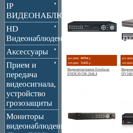
IP
ВИДЕОНАБЛЮДЕНИЕ
HD
Видеонаблюдение
Аксессуары
роз.цена:
60764
р.
роз.цена
Прием и
опт.цена:
55435
р.
опт.цена:
Видеорегистратор Everfocus
Видеоре
передача
ENDEAVOR-264L4
DV160
видеосигнала,
устройство
грозозащиты
Мониторы
видеонаблюдения