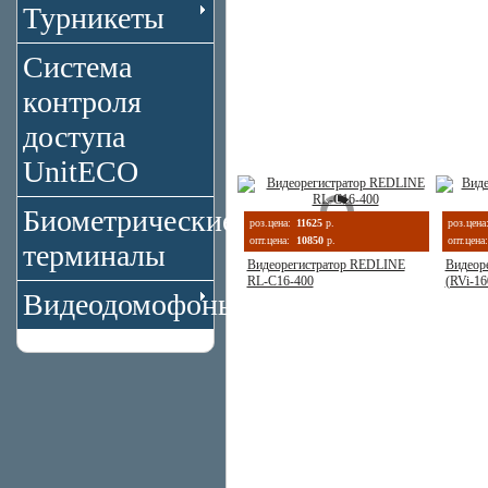
Турникеты
Система
контроля
доступа
UnitECO
Биометрические
роз.цена:
11625
р.
роз.цена
опт.цена:
10850
р.
опт.цена:
терминалы
Видеорегистратор REDLINE
Видеор
RL-C16-400
(RVi-1
Видеодомофоны