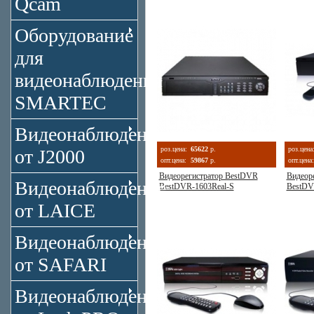
Qcam
Оборудование
для
видеонаблюдения
SMARTEC
Видеонаблюдение
роз.цена:
65622
р.
роз.цена
от J2000
опт.цена:
59867
р.
опт.цена:
Видеорегистратор BestDVR
Видеор
Видеонаблюдение
BestDVR-1603Real-S
BestDV
от LAICE
Видеонаблюдение
от SAFARI
Видеонаблюдение