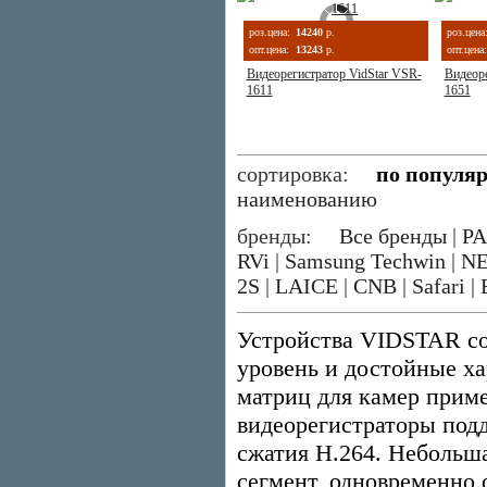
роз.цена:
14240
р.
роз.цена
опт.цена:
13243
р.
опт.цена:
Видеорегистратор VidStar VSR-
Видеоре
1611
1651
сортировка:
по популя
наименованию
бренды:
Все бренды
|
P
RVi
|
Samsung Techwin
|
N
2S
|
LAICE
|
CNB
|
Safari
|
Устройства VIDSTAR со
уровень и достойные ха
матриц для камер прим
видеорегистраторы под
сжатия H.264. Небольш
сегмент, одновременно