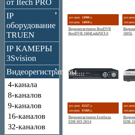
от Itech PRO
IP
роз.цена:
14900
р.
роз.цена
оборудование
опт.цена:
14050
р.
опт.цена:
Видеорегистратор BestDVR
Видеор
TRUEN
BestDVR-1604LightNET-S
1605L
IP КАМЕРЫ
3Svision
Видеорегистраторы
4-канала
8-каналов
9-каналов
роз.цена:
65227
р.
роз.цена
опт.цена:
67469
р.
опт.цена:
16-каналов
Видеорегистратор Everfocus
Видеоре
EDR HD-2H14
EDR-1
32-каналов