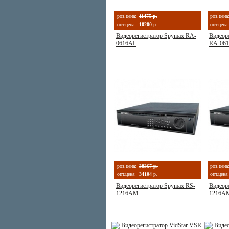
роз.цена:
11475 р.
роз.цена
опт.цена:
10200
р.
опт.цена:
Видеорегистратор Spymax RA-
Видеор
0616AL
RA-061
роз.цена:
38367 р.
роз.цена
опт.цена:
34104
р.
опт.цена:
Видеорегистратор Spymax RS-
Видеор
1216AM
1216A