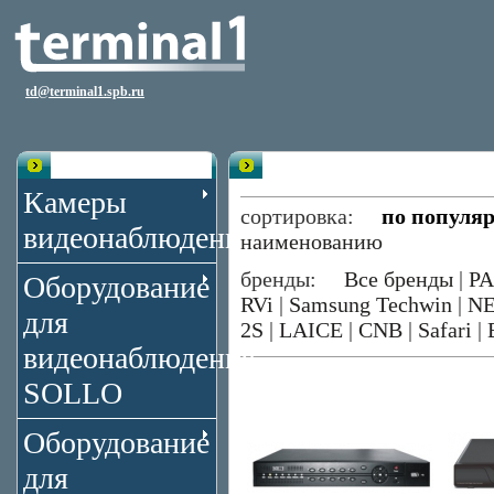
td@terminal1.spb.ru
Каталог
Видеорегистраторы 16 каналов V
Камеры
сортировка:
по популя
видеонаблюдения
наименованию
бренды:
Все бренды
|
P
Оборудование
RVi
|
Samsung Techwin
|
N
для
2S
|
LAICE
|
CNB
|
Safari
|
видеонаблюдения
SOLLO
Оборудование
для