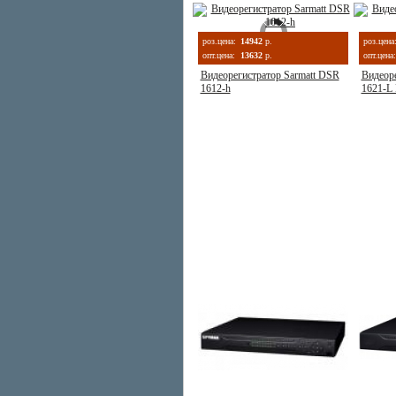
роз.цена:
14942
р.
роз.цена
опт.цена:
13632
р.
опт.цена:
Видеорегистратор Sarmatt DSR
Видеоре
1612-h
1621-L