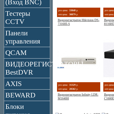
(Вход BNC)
роз.цена:
33848
р.
роз.цена
Тестеры
опт.цена:
30879
р.
опт.цена:
CCTV
Видеорегистратор Hikvision DS-
Видеоре
7316HI-S
8116HD
Панели
управления
QCAM
ВИДЕОРЕГИСТРАТОРЫ
BestDVR
AXIS
роз.цена:
31329
р.
роз.цена
опт.цена:
28582
р.
опт.цена:
BEWARD
Видеорегистратор Infinity LDR-
Видеоре
M1640H
C1600E
Блоки