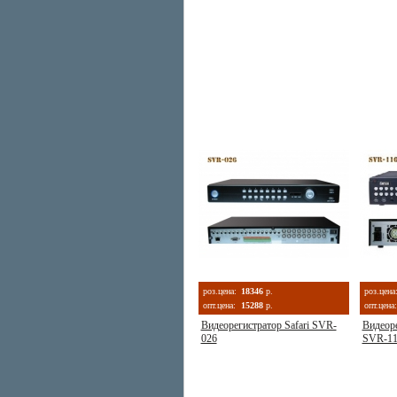
роз.цена:
18346
р.
роз.цена
опт.цена:
15288
р.
опт.цена:
Видеорегистратор Safari SVR-
Видеор
026
SVR-11