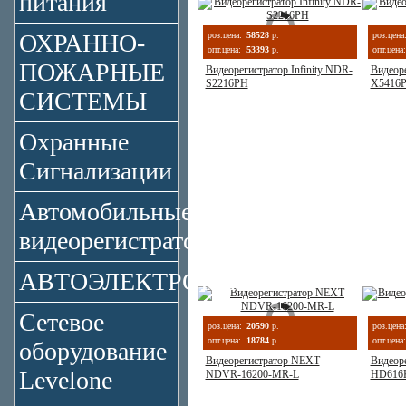
питания
ОХРАННО-
роз.цена:
58528
р.
роз.цена
опт.цена:
53393
р.
опт.цена:
ПОЖАРНЫЕ
Видеорегистратор Infinity NDR-
Видеоре
S2216PH
X5416
СИСТЕМЫ
Охранные
Сигнализации
Автомобильные
видеорегистраторы
АВТОЭЛЕКТРОНИКА
Сетевое
роз.цена:
20590
р.
роз.цена
опт.цена:
18784
р.
опт.цена:
оборудование
Видеорегистратор NEXT
Видеоре
Levelone
NDVR-16200-MR-L
HD616