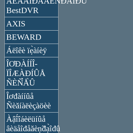
ÂÈÄÅÎĐÅĂÈÑ̉ĐÀ̉ÎĐÛ
BestDVR
AXIS
BEWARD
Áëîêè ïẹ̀àíèÿ
ÎƠĐÀÍÍÎ-
ÏÎÆÀĐÍÛÅ
ÑÈÑ̉Å̀Û
Îơđàííûå
Ñèăíàëèçàöèè
Àậî́îáèëüíûå
âèäåîđåăèṇ̃đạ̀îđû