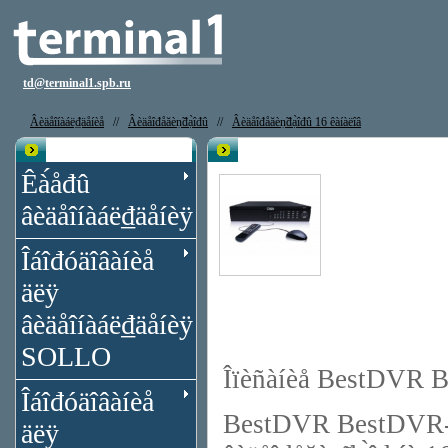
td@terminal1.spb.ru
Âèäåîíàáë₫äåíèå
//
Âèäåîđåăèṇ̃đạ̀îđû
//
Âèäåîđåăèṇ̃đạ̀îđû 16 êàíàëîâ
Êạ̀àëîă
Âèäåîđåăèṇ̃đạ̀îđ BestDVR BestDV
Êà́åđû
âèäåîíàáë₫äåíèÿ
Îáîđóäîâàíèå
äëÿ
âèäåîíàáë₫äåíèÿ
SOLLO
Îïèñàíèå BestDVR 
Îáîđóäîâàíèå
BestDVR BestDVR-16
äëÿ