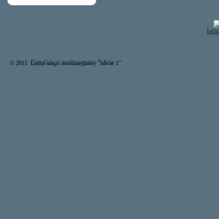
Îơđàí
© 2011. Èị́åđíạ̊-́àăàçèí âèäåîíàáë₫äåíèÿ "̉åđ́èíàë 1"