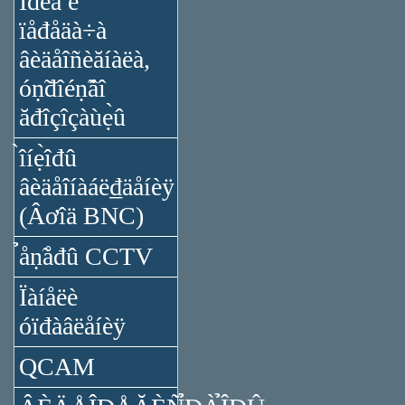
Ïđèǻ è
ïåđåäà÷à
âèäåîñèăíàëà,
óṇ̃đîéṇ̃âî
ăđîçîçàùẹ̀û
̀îíẹ̀îđû
âèäåîíàáë₫äåíèÿ
(Âơîä BNC)
̉åṇ̃åđû CCTV
Ïàíåëè
óïđàâëåíèÿ
QCAM