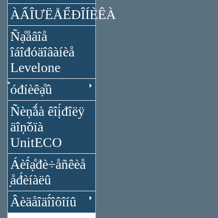
ÀẨÎƯËÅỂĐÎÍÈÊÀ
Ñạ̊åâîå
îáîđóäîâàíèå
Levelone
̉óđíèêạ̊û
Ñèṇ̃ǻà êîị́đîëÿ
äîṇ̃óïà
UnitECO
Áèî́ạ̊đè÷åñêèå
̣åđ́èíàëû
Âèäåîäî́îôîíû