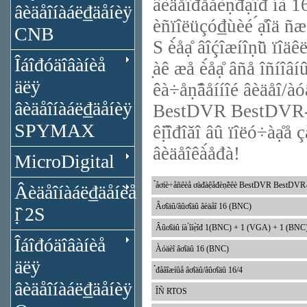
âèäåîđåăèṇ̃đạ̀îđ íà 1
âèäåîíàáë₫äåíèÿ
èñïîëüçó₫ùèé ́ạ̊îä
CNB
S è́åạ̊ âîḉîæíîṇ̃ü ï
Îáîđóäîâàíèå
̣àê æå è́åạ̊ âñå îñíîâ
äëÿ
êà÷åṇ̃âåííîé âèäåî/àó
âèäåîíàáë₫äåíèÿ
BestDVR BestDVR-16
SPYMAX
êị̂îđîăî âû ïîëó÷àạ̊å ç
âèäåîêà́åđà!
MicroDigital
̉åơíè÷åñêèå ơàđàệåđèṇ̃èêè BestDVR BestDV
Âèäåîíàáë₫äåíèå
Âơîäû/âûơîäû âèäåî 16 (BNC)
ị̂ 2S
Âûơîäû íà ́îíẹ̀îđ 1(BNC) + 1 (VGA) + 1 (BNC)
Îáîđóäîâàíèå
Àóäèî âơîäû 16 (BNC)
äëÿ
̉đåâîæíûå âơîäû/âûơîäû 16/4
âèäåîíàáë₫äåíèÿ
ÎÑ RTOS