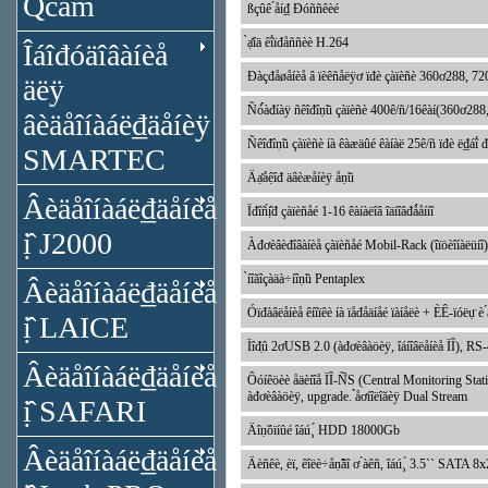
Qcam
ßçûê ́åí₫ Đóññêèé
̀ạ̊îä êî́ïđåññèè H.264
Îáîđóäîâàíèå
Đàçđåøåíèå â ïèêñåëÿơ ïđè çàïèñè 360ơ288, 7
äëÿ
Ñó́́àđíàÿ ñêîđîṇ̃ü çàïèñè 400ê/ñ/16êàí(360ơ2
âèäåîíàáë₫äåíèÿ
Ñêîđîṇ̃ü çàïèñè íà êàæäûé êàíàë 25ê/ñ ïđè ë₫áî́ 
SMARTEC
Äạ̊åệîđ äâèæåíèÿ åṇ̃ü
Âèäåîíàáë₫äåíèå
Ïđîñ́ị̂đ çàïèñåé 1-16 êàíàëîâ îäíîâđǻåííî
ị̂ J2000
Àđơèâèđîâàíèå çàïèñåé Mobil-Rack (îïöèîíà
̀íîăîçàäà÷íîṇ̃ü Pentaplex
Âèäåîíàáë₫äåíèå
Óïđàâëåíèå êíîïêè íà ïåđåäíåé ïàíåëè + ÈÊ-ïóëụ̈ è ́à
ị̂ LAICE
Ïîđ̣û 2ơUSB 2.0 (àđơèâàöèÿ, îáíîâëåíèå ÏÎ), RS
Âèäåîíàáë₫äåíèå
Ôóíêöèè åäèíîå ÏÎ-Ñ̀S (Central Monitoring Station) 
àđơèâàöèÿ, upgrade. ̉åơíîëîăèÿ Dual Stream
ị̂ SAFARI
Äîṇ̃óïíûé îáú¸́ HDD 18000Gb
Âèäåîíàáë₫äåíèå
Äèñêè, ̣èï, êîëè÷åṇ̃âî ơ ́àêñ, îáú¸́ 3.5`` SATA 