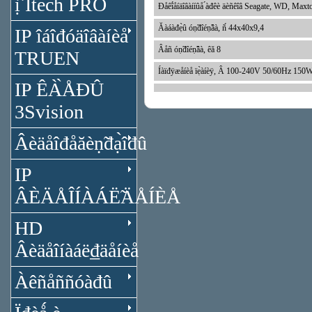
ị̂ Itech PRO
Đåêî́åíäîâàííûå ́àđêè äèñêîâ Seagate, WD, Max
Ăàáàđẹ̀û óṇ̃đîéṇ̃âà, ñ́ 44x40x9,4
IP îáîđóäîâàíèå
Âåñ óṇ̃đîéṇ̃âà, êă 8
TRUEN
Íàïđÿæåíèå ïẹ̀àíèÿ, Â 100-240V 50/60Hz 150
IP ÊÀ̀ÅĐÛ
3Svision
Âèäåîđåăèṇ̃đạ̀îđû
IP
ÂÈÄÅÎÍÀÁË̃ÄÅÍÈÅ
HD
Âèäåîíàáë₫äåíèå
Àêñåññóàđû