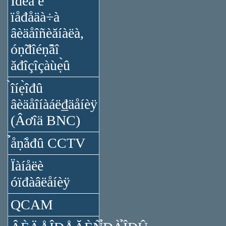
Ïđèǻ è
ïåđåäà÷à
âèäåîñèăíàëà,
óṇ̃đîéṇ̃âî
ăđîçîçàùẹ̀û
̀îíẹ̀îđû
âèäåîíàáë₫äåíèÿ
(Âơîä BNC)
̉åṇ̃åđû CCTV
Ïàíåëè
óïđàâëåíèÿ
QCAM