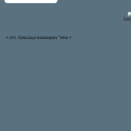
Îơđàí
© 2011. Èị́åđíạ̊-́àăàçèí âèäåîíàáë₫äåíèÿ "̉åđ́èíàë 1"