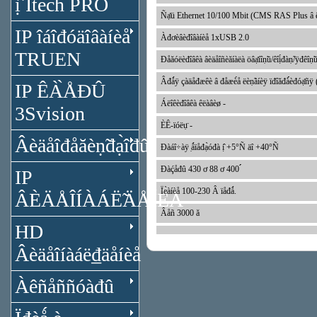
ị̂ Itech PRO
Ñạ̊ü Ethernet 10/100 Mbit (CMS RAS Plus â êî́
IP îáîđóäîâàíèå
Àđơèâèđîâàíèå 1xUSB 2.0
TRUEN
Đåăóëèđîâêà âèäåîñèăíàëà öâạ̊íîṇ̃ü/êîị́đàṇ̃/ÿđêîṇ̃
Âđǻÿ çàäåđæêè â đåæè́å ëèṇ̃àíèÿ ïđîăđà́́èđóạ̊ñÿ
IP ÊÀ̀ÅĐÛ
Áëîêèđîâêà êëàâèø -
3Svision
ÈÊ-ïóëụ̈ -
Âèäåîđåăèṇ̃đạ̀îđû
Đàáî÷àÿ ̣ǻïåđạ̀óđà ị̂ +5°Ñ äî +40°Ñ
Đàḉåđû 430 ơ 88 ơ 400 ́́
IP
Ïẹ̀àíèå 100-230 Â ïåđǻ.
ÂÈÄÅÎÍÀÁË̃ÄÅÍÈÅ
Âåñ 3000 ă
HD
Âèäåîíàáë₫äåíèå
Àêñåññóàđû