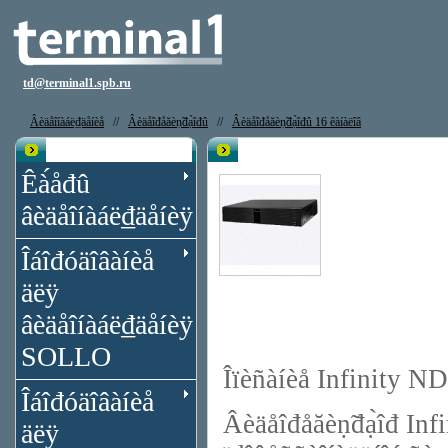
td@terminal1.spb.ru
Âèäåîíàáë₫äåíèå
//
Âèäåîđåăèṇ̃đạ̀îđû
//
Âèäåîđåăèṇ̃đạ̀îđû 16 êàíàëîâ
Êạ̀àëîă
Âèäåîđåăèṇ̃đạ̀îđ Infinity NDR-C1
Êà́åđû
âèäåîíàáë₫äåíèÿ
Îáîđóäîâàíèå
äëÿ
âèäåîíàáë₫äåíèÿ
SOLLO
Îïèñàíèå Infinity 
Îáîđóäîâàíèå
Âèäåîđåăèṇ̃đạ̀îđ I
äëÿ