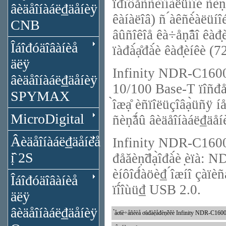
ïđîôåññèîíàëüíîé ñèṇ̃
âèäåîíàáë₫äåíèÿ
êàíàëîâ) ñ ́àêñè́àëüí
CNB
âûñîêîå êà÷åṇ̃âî êàđ
Îáîđóäîâàíèå
ïàđà́ạ̊đà́è êàđ̣èíêè 
äëÿ
Infinity NDR-C1600EZ
âèäåîíàáë₫äåíèÿ
10/100 Base-T ïîñđåäṇ̃
SPYMAX
̀îæạ̊ èñïîëüçîâạ̀üñÿ íå
MicroDigital
ñèṇ̃ǻû âèäåîíàáë₫äåí
Âèäåîíàáë₫äåíèå
Infinity NDR-C1600EZ
ị̂ 2S
đåăèṇ̃đạ̀îđà́è ̣èï
èíôîđ́àöè₫ ́îæíî çàïèñà
Îáîđóäîâàíèå
ïî́îùü₫ USB 2.0.
äëÿ
âèäåîíàáë₫äåíèÿ
̉åơíè÷åñêèå ơàđàệåđèṇ̃èêè Infinity NDR-C160