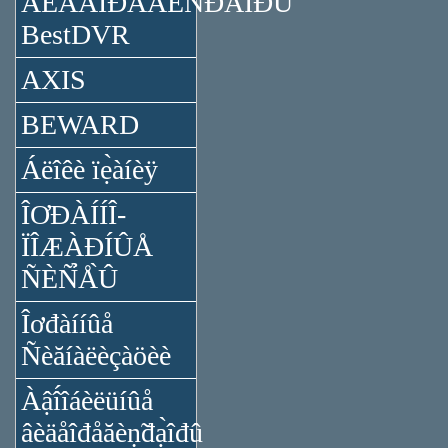
ÂÈÄÅÎĐÅĂÈÑ̉ĐÀ̉ÎĐÛ
BestDVR
AXIS
BEWARD
Áëîêè ïẹ̀àíèÿ
ÎƠĐÀÍÍÎ-
ÏÎÆÀĐÍÛÅ
ÑÈÑ̉Å̀Û
Îơđàííûå
Ñèăíàëèçàöèè
Àậî́îáèëüíûå
âèäåîđåăèṇ̃đạ̀îđû