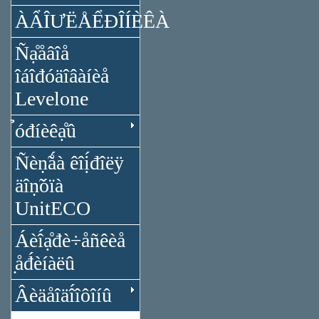
ÀẨÎƯËÅỂĐÎÍÈÊÀ
Ñạ̊åâîå
îáîđóäîâàíèå
Levelone
̉óđíèêạ̊û
Ñèṇ̃ǻà êîị́đîëÿ
äîṇ̃óïà
UnitECO
Áèî́ạ̊đè÷åñêèå
̣åđ́èíàëû
Âèäåîäî́îôîíû