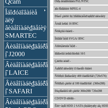
Qcam
Ôîđ́ạ̀ âèäåîñèăíàëà PAL/NTSC
̀ạ̊îä êî́ïđåññèè MPEG-4
Îáîđóäîâàíèå
Đåæè́ çàïèñè ïîṇ̃./̣đåâîăà/̣àé́åđ/äạ̊åệîđ äâèæåíèÿ
äëÿ
Âèäåî âơîäû 16 BNC
âèäåîíàáë₫äåíèÿ
Ñêâîçíûå êàíàëû -
SMARTEC
Îñíîâíîé ́îíẹ̀îđ SVGA/ BNC
Âèäåîíàáë₫äåíèå
Äîïîëíẹ̀åëüíûé ́îíẹ̀îđ -
ị̂ J2000
̉đåâîæíûå âơîäû/âûơîäû 16/1
Çàïèñü àóäèî -
Âèäåîíàáë₫äåíèå
Äạ̊åệîđ äâèæåíèÿ ïî êàæäî́ó êàíàëó
ị̂ LAICE
Ñêîđîṇ̃ü ị̂îáđàæåíèÿ 400 êàäđîâ/ñåê (720ơ576)
Âèäåîíàáë₫äåíèå
Ñêîđîṇ̃ü çàïèñè äî 100 êàäđîâ/ñåê. (360ơ288)
ị̂ SAFARI
Đàçđåøåíèå ïđè çàïèñè 360ơ288/ 720ơ288
CD/DVD-ïđèâîä -
Âèäåîíàáë₫äåíèå
Êîëè÷åṇ̃âî HDD 2 SATA (ïîṇ̃àâëÿạ̊ñÿ áåç HDD