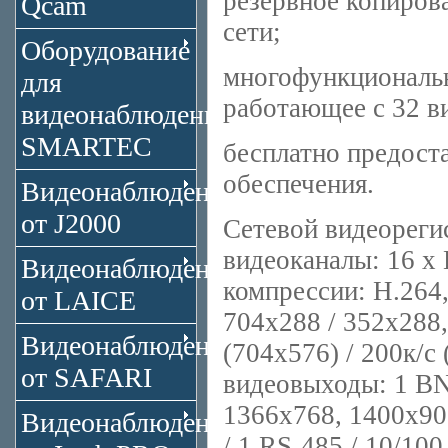
резервное копирова
Qcam
сети;
Оборудование
многофункциональ
для
работающее с 32 в
видеонаблюдения
SMARTEC
бесплатно предост
обеспечения.
Видеонаблюдение
от J2000
Сетевой видеореги
видеоканалы: 16 х
Видеонаблюдение
компрессии: H.264,
от LAICE
704x288 / 352x288,
Видеонаблюдение
(704x576) / 200к/с 
от SAFARI
видеовыходы: 1 BN
1366x768, 1400x90
Видеонаблюдение
/ 1 RS-485 / 10/100