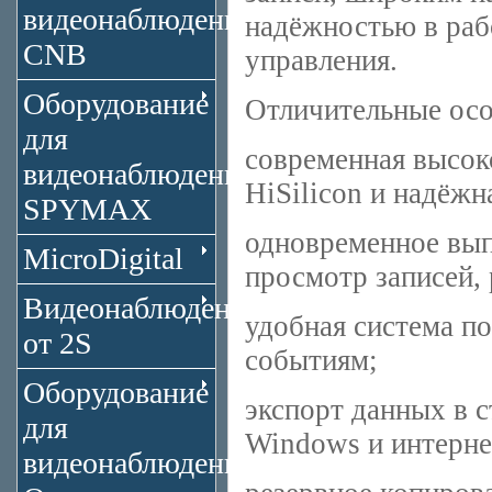
видеонаблюдения
надёжностью в раб
CNB
управления.
Оборудование
Отличительные осо
для
современная высок
видеонаблюдения
HiSilicon и надёж
SPYMAX
одновременное выпо
MicroDigital
просмотр записей, 
Видеонаблюдение
удобная система п
от 2S
событиям;
Оборудование
экспорт данных в 
для
Windows и интерне
видеонаблюдения