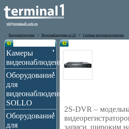
td@terminal1.spb.ru
Видеонаблюдение
//
Видеонаблюдение от 2S
//
Сетевые видеорегистраторы
Каталог
Видеорегистратор 2S-DVR164VL
Камеры
видеонаблюдения
Оборудование
для
видеонаблюдения
SOLLO
2S-DVR – модельн
Оборудование
видеорегистраторо
для
записи, широким н