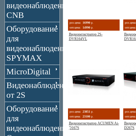
видеонаблюдения
CNB
роз.цена:
16990
р.
роз.цена
Оборудование
опт.цена:
14990
р.
опт.цена:
Видеорегистратор 2S-
Видеоре
для
DVR164VL
DVR16
видеонаблюдения
SPYMAX
MicroDigital
Видеонаблюдение
от 2S
Оборудование
роз.цена:
23851
р.
роз.цена
для
опт.цена:
23100
р.
опт.цена:
Видеорегистратор ACUMEN Ai-
Видеор
видеонаблюдения
D167S
D267S