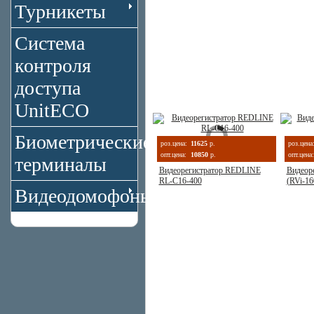
Турникеты
Система
контроля
доступа
UnitECO
Биометрические
роз.цена:
11625
р.
роз.цена
опт.цена:
10850
р.
опт.цена:
терминалы
Видеорегистратор REDLINE
Видеор
RL-C16-400
(RVi-1
Видеодомофоны