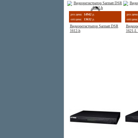
роз.цена:
14942
р.
роз.цена
опт.цена:
13632
р.
опт.цена:
Видеорегистратор Sarmatt DSR
Видеоре
1612-h
1621-L