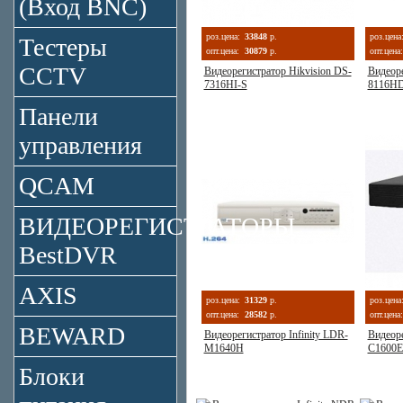
(Вход BNC)
роз.цена:
33848
р.
роз.цена
Тестеры
опт.цена:
30879
р.
опт.цена:
CCTV
Видеорегистратор Hikvision DS-
Видеоре
7316HI-S
8116HD
Панели
управления
QCAM
ВИДЕОРЕГИСТРАТОРЫ
BestDVR
AXIS
роз.цена:
31329
р.
роз.цена
опт.цена:
28582
р.
опт.цена:
BEWARD
Видеорегистратор Infinity LDR-
Видеоре
M1640H
C1600E
Блоки