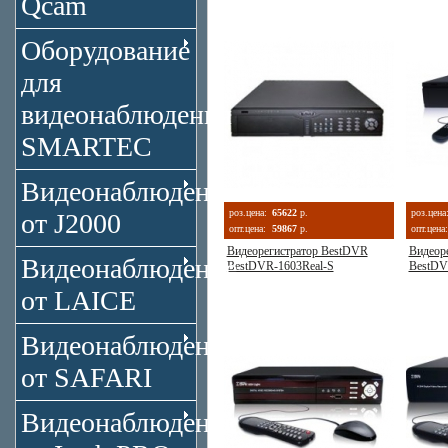
Qcam
Оборудование
для
видеонаблюдения
SMARTEC
Видеонаблюдение
роз.цена:
65622
р.
роз.цена
от J2000
опт.цена:
59867
р.
опт.цена:
Видеорегистратор BestDVR
Видеор
Видеонаблюдение
BestDVR-1603Real-S
BestDV
от LAICE
Видеонаблюдение
от SAFARI
Видеонаблюдение