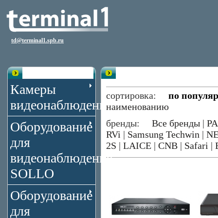
td@terminal1.spb.ru
Каталог
Видеорегистраторы 16 каналов G
Камеры
сортировка:
по популя
видеонаблюдения
наименованию
бренды:
Все бренды
|
P
Оборудование
RVi
|
Samsung Techwin
|
N
для
2S
|
LAICE
|
CNB
|
Safari
|
видеонаблюдения
SOLLO
Оборудование
для