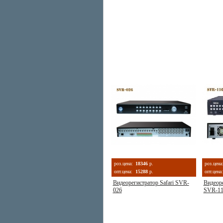
роз.цена:
18346
р.
роз.цена
опт.цена:
15288
р.
опт.цена:
Видеорегистратор Safari SVR-
Видеор
026
SVR-11