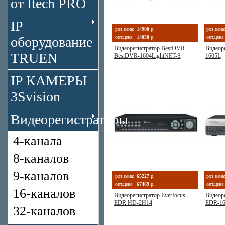
от Itech PRO
IP
роз.цена:
14900
р.
роз.цена
оборудование
опт.цена:
14050
р.
опт.цена:
Видеорегистратор BestDVR
Видеор
TRUEN
BestDVR-1604LightNET-S
1605L
IP КАМЕРЫ
3Svision
Видеорегистраторы
4-канала
8-каналов
9-каналов
роз.цена:
65227
р.
роз.цена
опт.цена:
67469
р.
опт.цена:
16-каналов
Видеорегистратор Everfocus
Видеоре
EDR HD-2H14
EDR-1
32-каналов