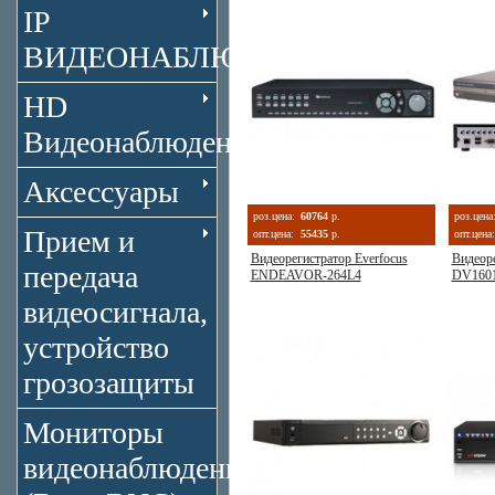
IP
ВИДЕОНАБЛЮДЕНИЕ
HD
Видеонаблюдение
Аксессуары
роз.цена:
60764
р.
роз.цена
Прием и
опт.цена:
55435
р.
опт.цена:
Видеорегистратор Everfocus
Видеоре
передача
ENDEAVOR-264L4
DV160
видеосигнала,
устройство
грозозащиты
Мониторы
видеонаблюдения