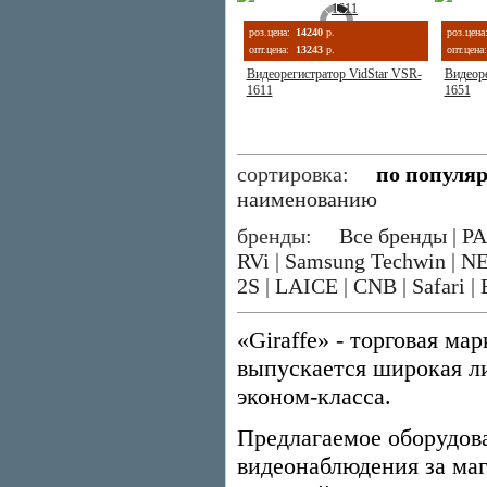
роз.цена:
14240
р.
роз.цена
опт.цена:
13243
р.
опт.цена:
Видеорегистратор VidStar VSR-
Видеоре
1611
1651
сортировка:
по популя
наименованию
бренды:
Все бренды
|
P
RVi
|
Samsung Techwin
|
N
2S
|
LAICE
|
CNB
|
Safari
|
«Giraffe» - торговая ма
выпускается широкая л
эконом-класса.
Предлагаемое оборудов
видеонаблюдения за маг