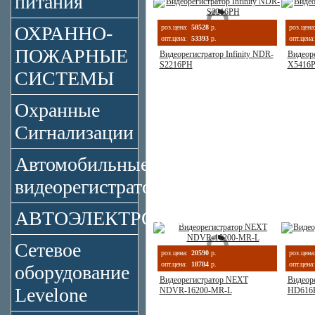
питания
ОХРАННО-
роз.цена:
58528
р.
роз.цена
опт.цена:
53393
р.
опт.цена:
ПОЖАРНЫЕ
Видеорегистратор Infinity NDR-
Видеоре
S2216PH
X5416
СИСТЕМЫ
Охранные
Сигнализации
Автомобильные
видеорегистраторы
АВТОЭЛЕКТРОНИКА
Сетевое
роз.цена:
20590
р.
роз.цена
опт.цена:
18784
р.
опт.цена:
оборудование
Видеорегистратор NEXT
Видеоре
Levelone
NDVR-16200-MR-L
HD616