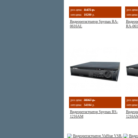
роз.цена:
11475 р.
роз.цена
опт.цена:
10200
р.
опт.цена:
Видеорегистратор Spymax RA-
Видеор
0616AL
RA-061
роз.цена:
38367 р.
роз.цена
опт.цена:
34104
р.
опт.цена:
Видеорегистратор Spymax RS-
Видеор
1216AM
1216A