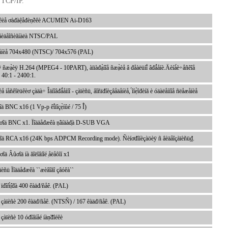
à TCP/IP.
ñêèå ơàđàệåđèṇ̃èêè ACUMEN Ai-D163
̣ âèäåîñèăíàëà NTSC/PAL
íèå 704x480 (NTSC)/ 704x576 (PAL)
èÿ ñæạ̀èÿ H.264 (MPEG4 - 10PART), àïïàđạ̀íîå ñæạ̀èå â đåàëüíî́ âđǻåíè.Äèíà́è÷åñêîå
 40:1 - 2400:1.
å íåñêîëüêèơ çàäà÷ Îäíîâđǻåííî - çàïèñü, âîñïđîèçâåäåíèå, ́îíẹ̀îđèíă è óäàëåííîå ñëåæåíèå
ä BNC x16 (1 Vp-p êî́ïîçẹ̀íûé / 75 Î́)
ơîä BNC x1. Ïîääåđæêà ṇ̃àíäàđ̣à D-SUB VGA
îä RCA x16 (24K bps ADPCM Recording mode). Ñèíơđîíèçàöèÿ ñ âèäåîçàïèñü₫.
îä Âûơîä íà ăîëîâíîé ̣åëåôîí x1
èñü Ïîääåđæêà ``æèâîăî çâóêà``
 ïđîñ́ị̂đà 400 êàäđ/ñåê. (PAL)
ü çàïèñè 200 êàäđ/ñåê. (NTSÑ) / 167 êàäđ/ñåê. (PAL)
 çàïèñè 10 óđîâíåé íàṇ̃đîéêè