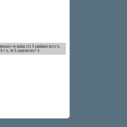
ị́đîëüíûå ̣î÷êè âûâîäà 125 Â (ïåđǻåííûé ̣îê)/12 A,
Â/7 A; 30 Â (ïîṇ̃îÿííûé ̣îê)/7 À