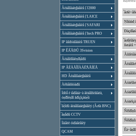
ïđị̂îêîë
Âèäåîíàáë₫äåíèå ị̂ J2000
̉åơíè÷å
Âèäåîíàáë₫äåíèå ị̂ LAICE
Ṇ̃àíäàđ
Âèäåîíàáë₫äåíèå ị̂ SAFARI
Đàçđåøå
Âèäåîíàáë₫äåíèå ị̂ Itech PRO
̉åơíîëîă
IP îáîđóäîâàíèå TRUEN
ñæạ̀èå =
IP ÊÀ̀ÅĐÛ 3Svision
Âûïîëíåíè
Âèäåîđåăèṇ̃đạ̀îđû
Âèäåîâơî
IP ÂÈÄÅÎÍÀÁË̃ÄÅÍÈÅ
Âèäåîâû
HD Âèäåîíàáë₫äåíèå
Àóäèîâơ
Àêñåññóàđû
Àóäèîâûơ
Ïđèǻ è ïåđåäà÷à âèäåîñèăíàëà,
óṇ̃đîéṇ̃âî ăđîçîçàùẹ̀û
Àóäèîçàï
̀îíẹ̀îđû âèäåîíàáë₫äåíèÿ (Âơîä BNC)
Ñêîđîṇ̃ü
̉åṇ̃åđû CCTV
Ñêîđîṇ̃
Ïàíåëè óïđàâëåíèÿ
Êà÷åṇ̃âî
QCAM