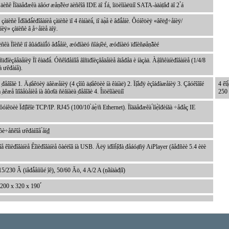
äèñê Ïîääåđæêà äâóơ æåṇ̃êèơ äèñêîâ IDE äî 1̉á, îïöèîíàëüíî SATA-àäàị̈åđ äî 2 ̉á
 çàïèñè Ïđîăđà́́èđîâàíèå çàïèñè ïî 4 êàíàëà́, ïî äạ̀å è âđǻåíè. Ôóíêöèÿ «âêë₫÷åíèÿ/
èÿ» çàïèñè â ̣å÷åíèå äíÿ.
èñêà Ïîèñê ïî âûáđàííî́ó âđǻåíè, æóđíàëó ñîáụ̂èé, æóđíàëó ïđîèñøåṇ̃âèé
ñïđîèçâåäåíèÿ Ïî êàäđà́. Óñêîđåííîå âîñïđîèçâåäåíèå âïåđåä è íàçàä. Àậîñêàíèđîâàíèå (1/4/8
íà ưêđàíå).
̣đåâîăè 1. Äạ̊åêöèÿ äâèæåíèÿ (4 çîíû äạ̊åêöèè íà êàíàë) 2. Ïị̂åđÿ èçîáđàæåíèÿ 3. Çâóêîâîé
4 êî
 ̣àêæå îïîâåùåíèå íà âûơîä ñèăíàëà ̣đåâîăè 4. Îïöèîíàëüíî
250 
ôóíêöèè Ïđị̂îêîë TCP/IP. RJ45 (100/10 ̀áẹ̀/ñ Ethernet). Ïîääåđæêà ́îíẹ̀îđèíăà ÷åđåç IE
ôè÷åñêîå ưêđàííîå ́åí₫
å êîïèđîâàíèå Êîïèđîâàíèå ôàéëîâ íà USB. Äëÿ ïđîñ́ị̂đà ̣đåáóạ̊ñÿ AiPlayer (âåđñèè 5.4 èëè
15/230 Â (ïåđǻåííûé ̣îê), 50/60 Ăö, 4 A/2 A (ṇ̃àíäàđ̣íî)
200 x 320 x 190 ́́