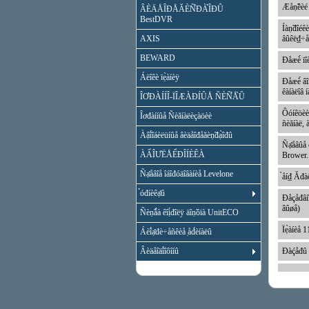
Æåṇ̃êèé 
ÂÈÄÅÎĐÅĂÈÑ̉ĐÀ̉ÎĐÛ
BestDVR
Íàṇ̃đîéêè
AXIS
âûêë₫÷åí
BEWARD
Đåæè́ ïî
Áëîêè ïẹ̀àíèÿ
Đåæè́ âî
êàíàëîâ 
ÎƠĐÀÍÍÎ-ÏÎÆÀĐÍÛÅ ÑÈÑ̉Å̀Û
Ôóíêöèè 
Îơđàííûå Ñèăíàëèçàöèè
ñèăíàë, à
Àậî́îáèëüíûå âèäåîđåăèṇ̃đạ̀îđû
Ñạ̊åâûå 
ÀẨÎƯËÅỂĐÎÍÈÊÀ
Brower.
Ñạ̊åâîå îáîđóäîâàíèå Levelone
̀åí₫ Ăđà
̉óđíèêạ̊û
Đåçåđâíî
âûøå)
Ñèṇ̃ǻà êîị́đîëÿ äîṇ̃óïà UnitECO
Ïẹ̀àíèå 1
Áèî́ạ̊đè÷åñêèå ̣åđ́èíàëû
Âèäåîäî́îôîíû
Đàḉåđû 