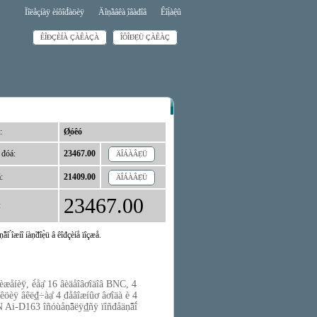
Ïîëåçíàÿ èíôîđ́àöèÿ
Äîṇ̃àâêà ̣îâàđîâ
Êîị́àệû
ÊÎĐÇÈÍÀ ÇÀÊÀÇÀ
ÎÔÎĐ́Ẹ̀Ü ÇÀÊÀÇ
:
Ø̣óêó
 đóá:
23467.00
ÄÎÁÀÂẸ̀Ü
:
21409.00
ÄÎÁÀÂẸ̀Ü
23467.00
:
̣âî ́îæíî íàṇ̃đîẹ̀ü â êîđçèíå ïîçæå.
âèæåíèÿ, è́åạ̊ 16 âèäåîâơîäîâ BNC, 4
óêöèÿ âêë₫÷àạ̊ 4 ̣đåâîæíûơ âơîäà è 4
Ai-D163 îñóùåṇ̃âëÿ₫̣ñÿ ïîñđåäṇ̃âî́