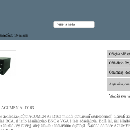
ăèṇ̃đạ̀îđû 16 êàíàëîâ
îđåăèṇ̃đạ̀îđ ACUMEN Ai-D163
Óêàçàíà öåíà çà
Öåíà đîçíè÷íàÿ,
Öåíà îị̈îâàÿ, đóá
Âàøà öåíà, đóá
̉đåáóǻîå êîëè÷åñ
èå ACUMEN Ai-D163
é âèäåîđåăèṇ̃đạ̀îđ ACUMEN Ai-D163 îñíàùåí ̣đèïëåêñíû́ ́óëụ̈èïëåêñîđî́, äạ̊åệîđî́ ä
îäà RCA, ïî îäíî́ó âèäåîâûơîäó BNC è VGA è îäèí àóäèîâûơîä. Êđî́å ̣îăî, åăî êîíṇ̃đ
ơ âûơîäà äëÿ ïîäêë₫÷åíèÿ âíåøíèơ ñèăíàëüíûơ óṇ̃đîéṇ̃â. Ñạ̊åâûå ôóíêöèè ACUMEN 