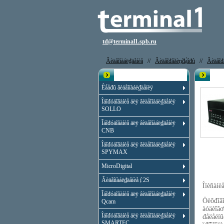
td@terminal1.spb.ru
Âèäåîíàáë₫äåíèå
//
Âèäåîđåăèṇ̃đạ̀îđû
//
Âèäåîđå
Êạ̀àëîă
Âèäå
Êà́åđû âèäåîíàáë₫äåíèÿ
Îáîđóäîâàíèå äëÿ âèäåîíàáë₫äåíèÿ
SOLLO
Îáîđóäîâàíèå äëÿ âèäåîíàáë₫äåíèÿ
CNB
Îáîđóäîâàíèå äëÿ âèäåîíàáë₫äåíèÿ
SPYMAX
MicroDigital
Âèäåîíàáë₫äåíèå ị̂ 2S
Îïèñàí
Îáîđóäîâàíèå äëÿ âèäåîíàáë₫äåíèÿ
Öèôđîâî
Qcam
àóäèîâơ
Îáîđóäîâàíèå äëÿ âèäåîíàáë₫äåíèÿ
đåëåéíû
SMARTEC