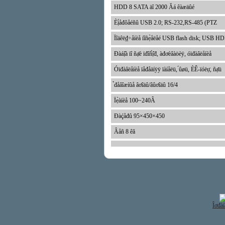
HDD 8 SATA äî 2000 Ăá êàæäûé
Èị́åđôåéñû USB 2.0; RS-232,RS-485 (PTZ
Ïîäêë₫÷åíèå íîñẹ̀åëåé USB flash disk; U
Đàáị̂à ïî ñạ̊è ïđîñ́ị̂đ, àđơèâàöèÿ, óïđàâëåíèå
Óïđàâëåíèå ïåđåäíÿÿ ïàíåëü, ́ûøü, ÈÊ-ïóëụ̈, ñạ̊ü
̉đåâîæíûå âơîäû/âûơîäû 16/4
Ïẹ̀àíèå 100~240Â
Đàḉåđû 95×450×450
Âåñ 8 êă
Îơđàí