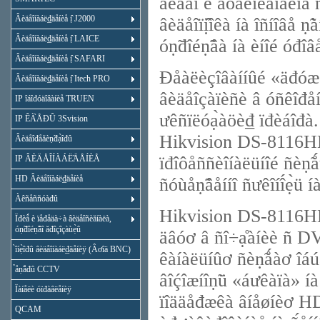
âèäåî è àóäèîêàíàëîâ ñ 
Âèäåîíàáë₫äåíèå ị̂ J2000
âèäåîïị̂îêà íà îñíîâå ñ
Âèäåîíàáë₫äåíèå ị̂ LAICE
óṇ̃đîéṇ̃âà íà èíîé óđîâ
Âèäåîíàáë₫äåíèå ị̂ SAFARI
Đåàëèçîâàííûé «äđóæåë
Âèäåîíàáë₫äåíèå ị̂ Itech PRO
âèäåîçàïèñè â óñêîđåííî
IP îáîđóäîâàíèå TRUEN
ưêñïëóạ̀àöè₫ ïđèáîđà
IP ÊÀ̀ÅĐÛ 3Svision
Hikvision DS-8116HD
Âèäåîđåăèṇ̃đạ̀îđû
ïđîôåññèîíàëüíîé ñèṇ̃å
IP ÂÈÄÅÎÍÀÁË̃ÄÅÍÈÅ
HD Âèäåîíàáë₫äåíèå
ñóùåṇ̃âåííî ñưêîíî́ẹ̀ü í
Àêñåññóàđû
Hikvision DS-8116HDI
Ïđèǻ è ïåđåäà÷à âèäåîñèăíàëà,
óṇ̃đîéṇ̃âî ăđîçîçàùẹ̀û
äâóơ â ñî÷ạ̊àíèè ñ DV
̀îíẹ̀îđû âèäåîíàáë₫äåíèÿ (Âơîä BNC)
êàíàëüíûơ ñèṇ̃ǻàơ îáú
̉åṇ̃åđû CCTV
âîḉîæíîṇ̃ü «áưêàïà» íà
Ïàíåëè óïđàâëåíèÿ
ïîääåđæêà âíåøíèơ HDD 
QCAM