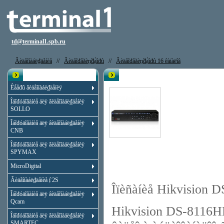
td@terminal1.spb.ru
Âèäåîíàáë₫äåíèå
//
Âèäåîđåăèṇ̃đạ̀îđû
//
Âèäåîđåăèṇ̃đạ̀îđû 16 êàíàëîâ
Êạ̀àëîă
Âèäåîđåăèṇ̃đạ̀îđ Hikvision DS-81
Êà́åđû âèäåîíàáë₫äåíèÿ
Îáîđóäîâàíèå äëÿ âèäåîíàáë₫äåíèÿ
SOLLO
Îáîđóäîâàíèå äëÿ âèäåîíàáë₫äåíèÿ
CNB
Îáîđóäîâàíèå äëÿ âèäåîíàáë₫äåíèÿ
SPYMAX
MicroDigital
Âèäåîíàáë₫äåíèå ị̂ 2S
Îïèñàíèå Hikvision 
Îáîđóäîâàíèå äëÿ âèäåîíàáë₫äåíèÿ
Qcam
Hikvision DS-8116HDI
Îáîđóäîâàíèå äëÿ âèäåîíàáë₫äåíèÿ
SMARTEC