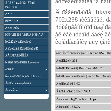
àđơèâèđîâàíèå íà ñ́åíí
ÂÈÄÅÎĐÅĂÈÑ̉ĐÀ̉ÎĐÛ
BestDVR
Â đåăèṇ̃đạ̀îđå Hikvisio
AXIS
702x288 ïèêñåëåé, đåà
BEWARD
ñóùåṇ̃âåííî óïđîùàạ̊ đàá
Áëîêè ïẹ̀àíèÿ
̣àê êàê ïđèáîđ äåëẹ̀ âèä
ÎƠĐÀÍÍÎ-ÏÎÆÀĐÍÛÅ ÑÈÑ̉Å̀Û
èçîáđàæåíèÿ äëÿ çàïè
Îơđàííûå Ñèăíàëèçàöèè
Àậî́îáèëüíûå âèäåîđåăèṇ̃đạ̀îđû
̉åơíè÷åñêèå ơàđàệåđèṇ̃èêè Hikvision DS-811
ÀẨÎƯËÅỂĐÎÍÈÊÀ
Âèäåîêîäåê H.264
Ñạ̊åâîå îáîđóäîâàíèå Levelone
Ïàđà́ạ̊đû ị̂îáđàæåíèÿ Real Time (704×576)
̉óđíèêạ̊û
Ïàđà́ạ̊đû çàïèñè 400 ê/ñåê (352×288), 128 ê/ñ
Ñèṇ̃ǻà êîị́đîëÿ äîṇ̃óïà UnitECO
Áèî́ạ̊đè÷åñêèå ̣åđ́èíàëû
Âèäåîâơîäû 16 BNC
Âèäåîäî́îôîíû
Âûơîäû íà ́îíẹ̀îđ 2 BNC, VGA
Àóäèîêîäåê OggV èëè bis, 16kbps
Àóäèîâơîäû 16 RCA