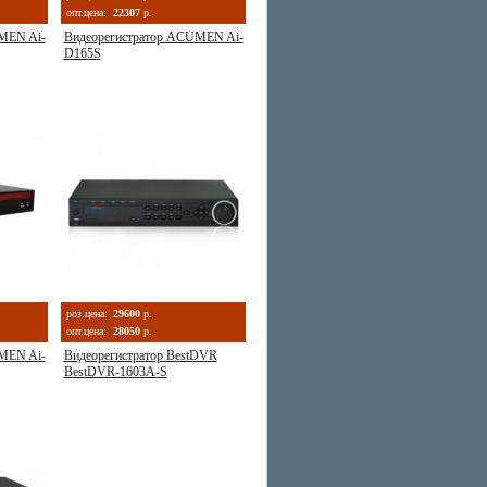
опт.цена:
22307
р.
MEN Ai-
Видеорегистратор ACUMEN Ai-
D165S
роз.цена:
29600
р.
опт.цена:
28050
р.
MEN Ai-
Видеорегистратор BestDVR
BestDVR-1603A-S