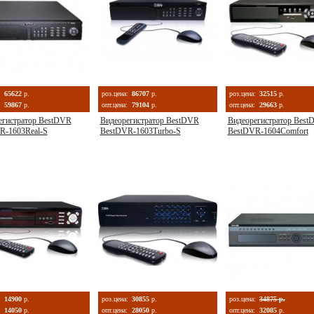
:
65622
р.
роз.цена:
86707
р.
роз.цена:
32515
р.
59867
р.
опт.цена:
79104
р.
опт.цена:
29663
р.
егистратор BestDVR
Видеорегистратор BestDVR
Видеорегистратор Best
R-1603Real-S
BestDVR-1603Turbo-S
BestDVR-1604Comfort
:
14900
р.
роз.цена:
30855
р.
роз.цена:
34875 р.
14050
р.
опт.цена:
28050
р.
опт.цена:
32085
р.