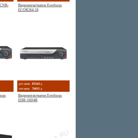
 CNB-
Видеорегистратор Everfocus
ECOR264-16
роз.цена:
83344
р.
опт.цена:
76035
р.
ocus
Видеорегистратор Everfocus
EHR-16D4R