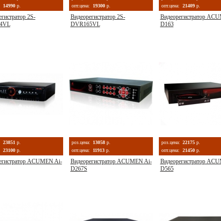
14990
р.
опт.цена:
19300
р.
опт.цена:
21409
р.
гистратор 2S-
Видеорегистратор 2S-
Видеорегистратор ACU
4VL
DVR165VL
D163
:
23851
р.
роз.цена:
13058
р.
роз.цена:
22175
р.
23100
р.
опт.цена:
11913
р.
опт.цена:
21450
р.
егистратор ACUMEN Ai-
Видеорегистратор ACUMEN Ai-
Видеорегистратор ACU
D267S
D565