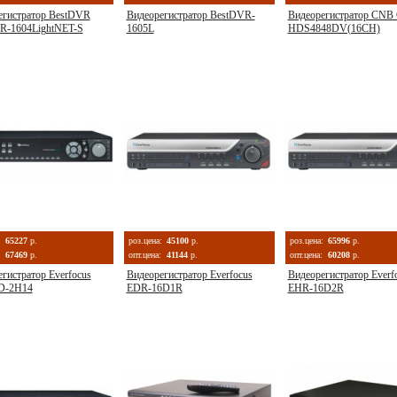
егистратор BestDVR
Видеорегистратор BestDVR-
Видеорегистратор CNB
R-1604LightNET-S
1605L
HDS4848DV(16CH)
:
65227
р.
роз.цена:
45100
р.
роз.цена:
65996
р.
67469
р.
опт.цена:
41144
р.
опт.цена:
60208
р.
гистратор Everfocus
Видеорегистратор Everfocus
Видеорегистратор Everf
D-2H14
EDR-16D1R
EHR-16D2R