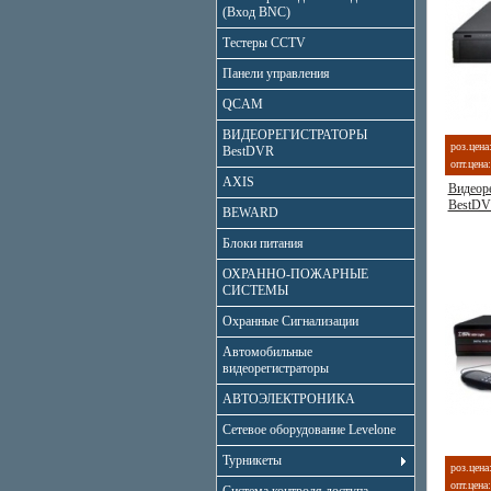
(Вход BNC)
Тестеры CCTV
Панели управления
QCAM
ВИДЕОРЕГИСТРАТОРЫ
роз.цена
BestDVR
опт.цена:
AXIS
Видеор
BestDV
BEWARD
Блоки питания
ОХРАННО-ПОЖАРНЫЕ
СИСТЕМЫ
Охранные Сигнализации
Автомобильные
видеорегистраторы
АВТОЭЛЕКТРОНИКА
Сетевое оборудование Levelone
Турникеты
роз.цена
опт.цена: