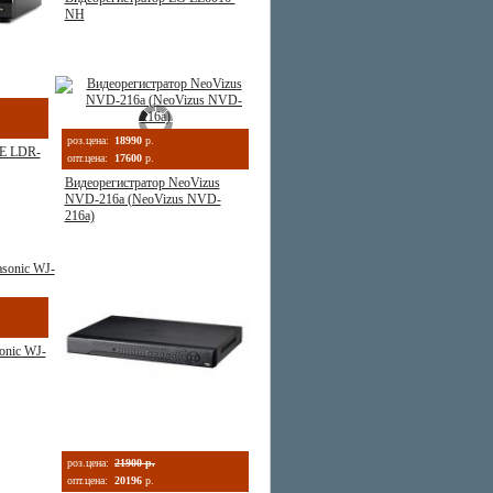
NH
роз.цена:
18990
р.
CE LDR-
опт.цена:
17600
р.
Видеорегистратор NeoVizus
NVD-216a (NeoVizus NVD-
216a)
onic WJ-
роз.цена:
21900 р.
опт.цена:
20196
р.