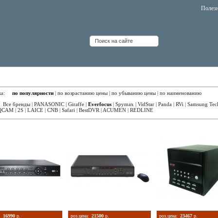
Полез
орегистраторы 16 каналов Everfocus
вка:
по популярности
|
по возрастанию цены
|
по убыванию цены
|
по наименованию
:
Все бренды
|
PANASONIC
|
Giraffe
|
Everfocus
|
Spymax
|
VidStar
|
Panda
|
RVi
|
Samsung Tec
QCAM
|
2S
|
LAICE
|
CNB
|
Safari
|
BestDVR
|
ACUMEN
|
REDLINE
:
16990
р.
роз.цена:
21500
р.
роз.цена:
23467
р.