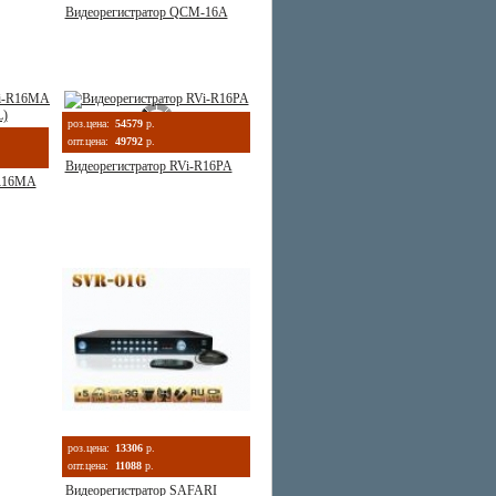
Видеорегистратор QCM-16A
роз.цена:
54579
р.
опт.цена:
49792
р.
Видеорегистратор RVi-R16PA
-R16MA
роз.цена:
13306
р.
опт.цена:
11088
р.
Видеорегистратор SAFARI