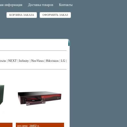
ная информация
Доставка товаров
Контакты
КОРЗИНА ЗАКАЗА
ОФОРМИТЬ ЗАКАЗ
hwin
|
NEXT
|
Infinity
|
NeoVizus
|
Hikvision
|
LG
|
роз.цена:
24452
р.