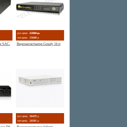
роз.цена:
17000 р.
опт.цена:
15640
р.
fe SAC-
Видеорегистратор Grizzly 16.rt
роз.цена:
26419
р.
опт.цена:
24101
р.