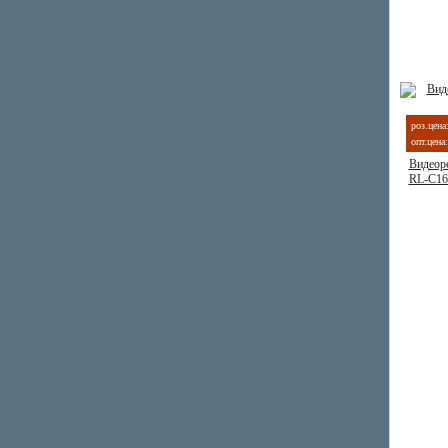
роз.цена
опт.цена:
Видеор
RL-C16