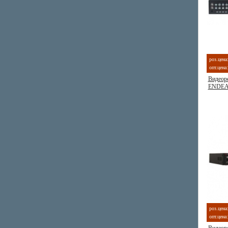
роз.цена
опт.цена:
Видеоре
ENDEA
роз.цена
опт.цена: