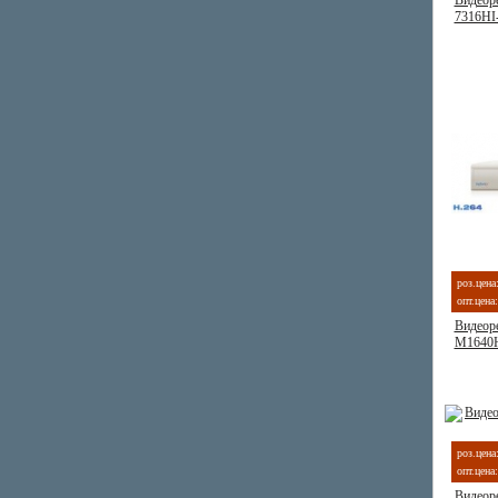
Видеоре
7316HI
роз.цена
опт.цена:
Видеоре
M1640
роз.цена
опт.цена:
Видеоре