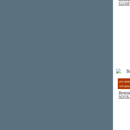
S2216
роз.цена
опт.цена:
Видеор
NDVR-