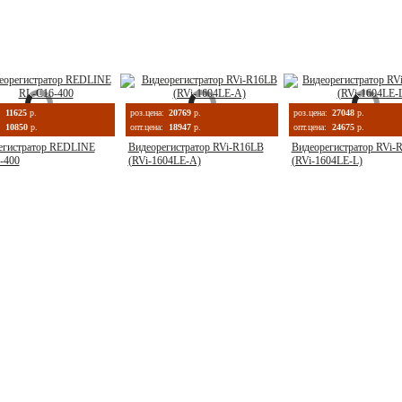
:
11625
р.
роз.цена:
20769
р.
роз.цена:
27048
р.
10850
р.
опт.цена:
18947
р.
опт.цена:
24675
р.
егистратор REDLINE
Видеорегистратор RVi-R16LB
Видеорегистратор RVi
-400
(RVi-1604LE-A)
(RVi-1604LE-L)