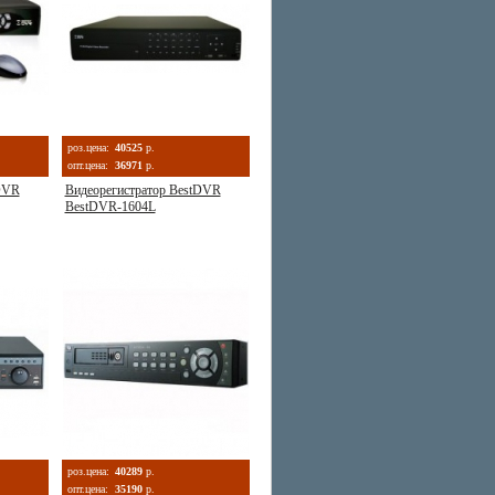
роз.цена:
40525
р.
опт.цена:
36971
р.
DVR
Видеорегистратор BestDVR
BestDVR-1604L
роз.цена:
40289
р.
опт.цена:
35190
р.