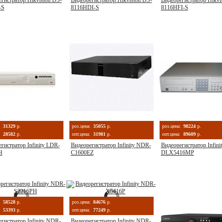
гистратор Hikvision DS-
Видеорегистратор Hikvision DS-
Видеорегистратор Hikvi
-S
8116HDI-S
8116HFI-S
:
31329
р.
роз.цена:
35055
р.
роз.цена:
98224
р.
28582
р.
опт.цена:
31981
р.
опт.цена:
89609
р.
гистратор Infinity LDR-
Видеорегистратор Infinity NDR-
Видеорегистратор Infin
H
C1600EZ
DLX5416MP
:
58528
р.
роз.цена:
84676
р.
53393
р.
опт.цена:
77249
р.
гистратор Infinity NDR-
Видеорегистратор Infinity NDR-