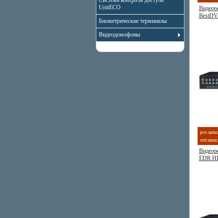
Система контроля доступа
UnitECO
Видеор
BestDV
Биометрические терминалы
Видеодомофоны
роз.цена
опт.цена:
Видеоре
EDR H