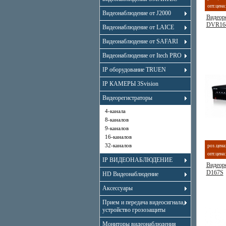
опт.цена:
Видеонаблюдение от J2000
Видеоре
DVR16
Видеонаблюдение от LAICE
Видеонаблюдение от SAFARI
Видеонаблюдение от Itech PRO
IP оборудование TRUEN
IP КАМЕРЫ 3Svision
Видеорегистраторы
4-канала
8-каналов
9-каналов
16-каналов
32-каналов
роз.цена
опт.цена:
IP ВИДЕОНАБЛЮДЕНИЕ
Видеор
D167S
HD Видеонаблюдение
Аксессуары
Прием и передача видеосигнала,
устройство грозозащиты
Мониторы видеонаблюдения