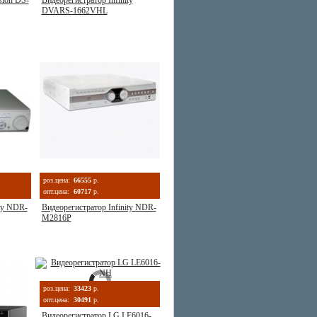
sion DS-
Видеорегистратор Infinity
DVARS-1662VHL
роз.цена:
66555
р.
опт.цена:
60717
р.
ity NDR-
Видеорегистратор Infinity NDR-
M2816P
роз.цена:
33423
р.
опт.цена:
30491
р.
Видеорегистратор LG LE6016-