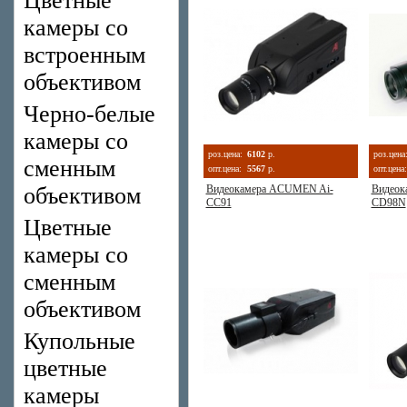
Цветные
камеры со
встроенным
объективом
Черно-белые
камеры со
роз.цена:
6102
р.
роз.цена
сменным
опт.цена:
5567
р.
опт.цена:
объективом
Видеокамера ACUMEN Ai-
Видеок
CC91
CD98N
Цветные
камеры со
сменным
объективом
Купольные
цветные
камеры