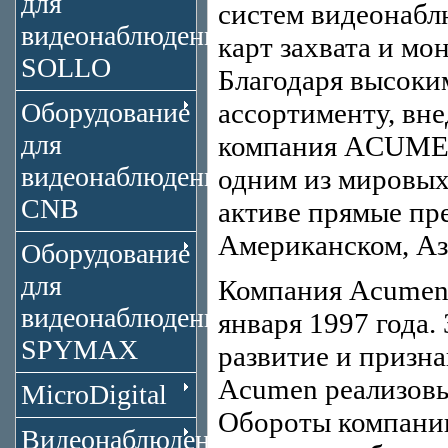
для
систем видеонабл
видеонаблюдения
карт захвата и мо
SOLLO
Благодаря высоки
Оборудование
ассортименту, вн
для
компания ACUMEN 
видеонаблюдения
одним из мировых
CNB
активе прямые пр
Американском, Аз
Оборудование
для
Компания Acumen I
видеонаблюдения
января 1997 года.
SPYMAX
развитие и призн
Acumen реализовыв
MicroDigital
Обороты компании 
Видеонаблюдение