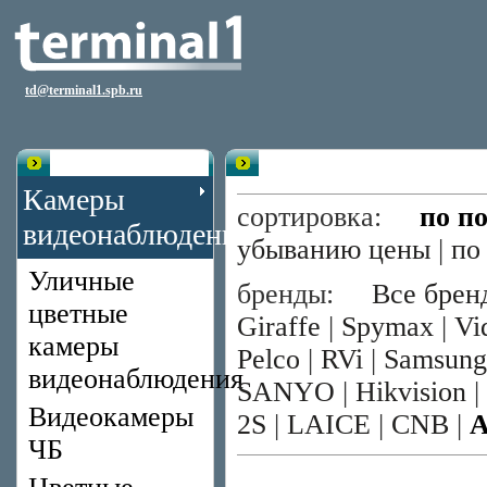
td@terminal1.spb.ru
Каталог
Цветные камеры со сменным 
Камеры
сортировка:
по п
видеонаблюдения
убыванию цены
|
по
Уличные
бренды:
Все брен
цветные
Giraffe
|
Spymax
|
Vi
камеры
Pelco
|
RVi
|
Samsung
видеонаблюдения
SANYO
|
Hikvision
|
Видеокамеры
2S
|
LAICE
|
CNB
|
ЧБ