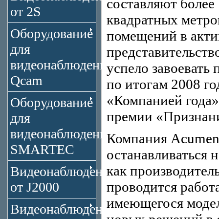
составляют более 
от 2S
квадратных метро
Оборудование
помещений в акти
для
представительство
видеонаблюдения
успело завоевать 
Qcam
по итогам 2008 г
«Компанией года»
Оборудование
премии «Признан
для
видеонаблюдения
Компания Acumen I
SMARTEC
останавливаться н
как производител
Видеонаблюдение
проводится работ
от J2000
имеющегося модел
Видеонаблюдение