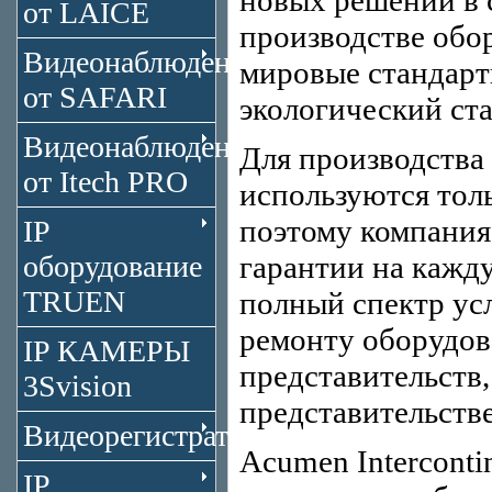
новых решений в 
от LAICE
производстве обо
Видеонаблюдение
мировые стандарты
от SAFARI
экологический ст
Видеонаблюдение
Для производства
от Itech PRO
используются тол
поэтому компания
IP
оборудование
гарантии на кажд
TRUEN
полный спектр ус
ремонту оборудов
IP КАМЕРЫ
представительств,
3Svision
представительств
Видеорегистраторы
Acumen Interconti
IP