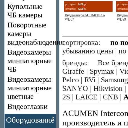
Купольные
роз.цена:
4420
р.
роз.цена
опт.цена:
4250
р.
опт.цена:
ЧБ камеры
Видеокамера ACUMEN Ai-
Видеок
WD67
WD99
Поворотные
камеры
видеонаблюдения
сортировка:
по п
убыванию цены
|
по
Видеокамеры
миниатюрные
бренды:
Все брен
ЧБ
Giraffe
|
Spymax
|
Vi
Видеокамеры
Pelco
|
RVi
|
Samsung
миниатюрные
SANYO
|
Hikvision
|
цветные
2S
|
LAICE
|
CNB
|
Видеоглазки
ACUMEN Intercont
Оборудование
производитель и 