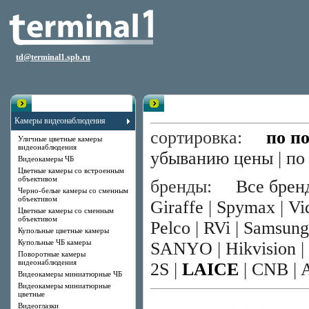
td@terminal1.spb.ru
Каталог
Цветные камеры со сменным о
Камеры видеонаблюдения
сортировка:
по п
Уличные цветные камеры
видеонаблюдения
убыванию цены
|
по
Видеокамеры ЧБ
Цветные камеры со встроенным
объективом
бренды:
Все брен
Черно-белые камеры со сменным
объективом
Giraffe
|
Spymax
|
Vi
Цветные камеры со сменным
объективом
Pelco
|
RVi
|
Samsung
Купольные цветные камеры
Купольные ЧБ камеры
SANYO
|
Hikvision
|
Поворотные камеры
видеонаблюдения
2S
|
LAICE
|
CNB
|
Видеокамеры миниатюрные ЧБ
Видеокамеры миниатюрные
цветные
Видеоглазки