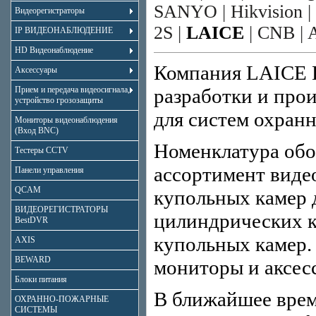
SANYO
|
Hikvision
|
Видеорегистраторы
2S
|
LAICE
|
CNB
|
IP ВИДЕОНАБЛЮДЕНИЕ
HD Видеонаблюдение
Компания LAICE El
Аксессуары
Прием и передача видеосигнала,
разработки и про
устройство грозозащиты
для систем охран
Мониторы видеонаблюдения
(Вход BNC)
Номенклатура об
Тестеры CCTV
ассортимент виде
Панели управления
QCAM
купольных камер 
ВИДЕОРЕГИСТРАТОРЫ
цилиндриче­ских 
BestDVR
купольных камер.
AXIS
BEWARD
мониторы и аксес
Блоки питания
В ближайшее врем
ОХРАННО-ПОЖАРНЫЕ
СИСТЕМЫ