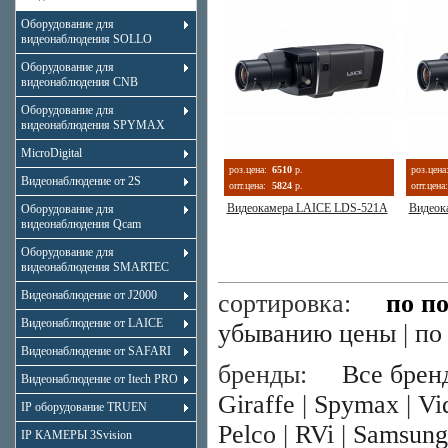
Оборудование для
видеонаблюдения SOLLO
Оборудование для
видеонаблюдения CNB
Оборудование для
видеонаблюдения SPYMAX
MicroDigital
роз.цена:
6510
р.
роз.цена
Видеонаблюдение от 2S
опт.цена:
5824
р.
опт.цена:
Видеокамера LAICE LDS-521A
Видеок
Оборудование для
видеонаблюдения Qcam
Оборудование для
видеонаблюдения SMARTEC
Видеонаблюдение от J2000
сортировка:
по п
Видеонаблюдение от LAICE
убыванию цены
|
по
Видеонаблюдение от SAFARI
бренды:
Все брен
Видеонаблюдение от Itech PRO
Giraffe
|
Spymax
|
Vi
IP оборудование TRUEN
Pelco
|
RVi
|
Samsung
IP КАМЕРЫ 3Svision