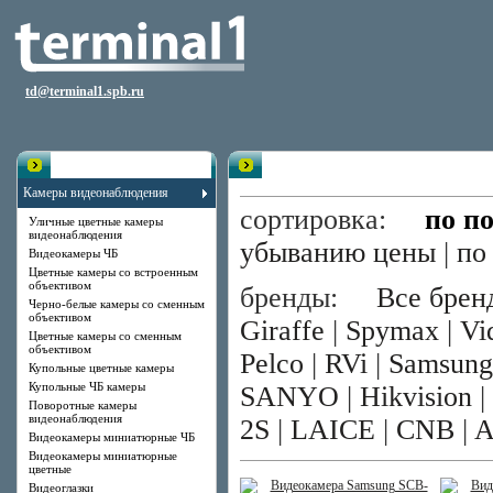
td@terminal1.spb.ru
Каталог
Цветные камеры со сменным 
Камеры видеонаблюдения
сортировка:
по п
Уличные цветные камеры
видеонаблюдения
убыванию цены
|
по
Видеокамеры ЧБ
Цветные камеры со встроенным
объективом
бренды:
Все брен
Черно-белые камеры со сменным
объективом
Giraffe
|
Spymax
|
Vi
Цветные камеры со сменным
объективом
Pelco
|
RVi
|
Samsung
Купольные цветные камеры
Купольные ЧБ камеры
SANYO
|
Hikvision
|
Поворотные камеры
видеонаблюдения
2S
|
LAICE
|
CNB
|
Видеокамеры миниатюрные ЧБ
Видеокамеры миниатюрные
цветные
Видеоглазки