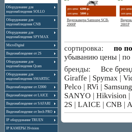
Оборудование для
роз.цена:
6200 р.
роз.цена
видеонаблюдения SOLLO
опт.цена:
5800
р.
опт.цена:
Оборудование для
Видеокамера Samsung SCB-
Видеок
видеонаблюдения CNB
2000P
2001P
Оборудование для
видеонаблюдения SPYMAX
MicroDigital
сортировка:
по п
Видеонаблюдение от 2S
убыванию цены
|
по
Оборудование для
видеонаблюдения Qcam
бренды:
Все брен
Оборудование для
Giraffe
|
Spymax
|
Vi
видеонаблюдения SMARTEC
Pelco
|
RVi
|
Samsung
Видеонаблюдение от J2000
SANYO
|
Hikvision
|
Видеонаблюдение от LAICE
2S
|
LAICE
|
CNB
|
Видеонаблюдение от SAFARI
Видеонаблюдение от Itech PRO
IP оборудование TRUEN
IP КАМЕРЫ 3Svision