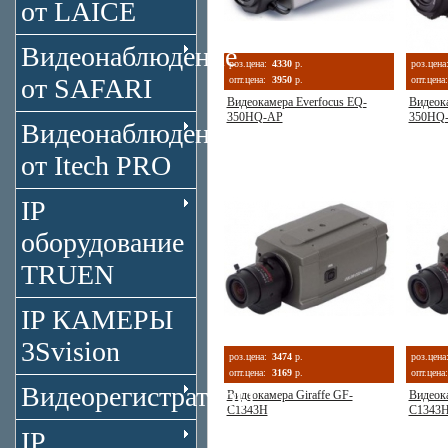
от LAICE
Видеонаблюдение
роз.цена:
4330
р.
роз.цена
от SAFARI
опт.цена:
3950
р.
опт.цена:
Видеокамера Everfocus EQ-
Видеока
350HQ-AP
350HQ
Видеонаблюдение
от Itech PRO
IP
оборудование
TRUEN
IP КАМЕРЫ
3Svision
роз.цена:
3474
р.
роз.цена
опт.цена:
3169
р.
опт.цена:
Видеорегистраторы
Видеокамера Giraffe GF-
Видеока
C1343H
C1343
IP