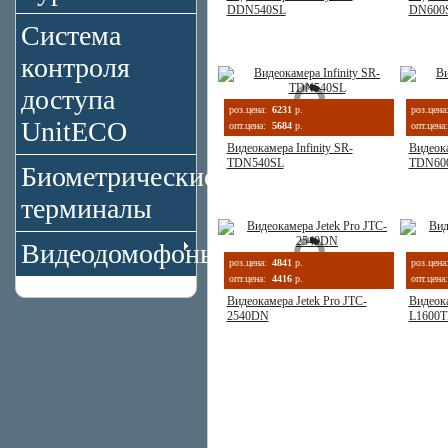
DDN540SL
DN600
Система
контроля
доступа
роз.цена:
6231
р.
роз.цена
UnitECO
опт.цена:
5684
р.
опт.цена:
Видеокамера Infinity SR-
Видеока
TDN540SL
TDN60
Биометрические
терминалы
Видеодомофоны
роз.цена:
4841
р.
роз.цена
опт.цена:
4416
р.
опт.цена:
Видеокамера Jetek Pro JTC-
Видеока
2540DN
L1600