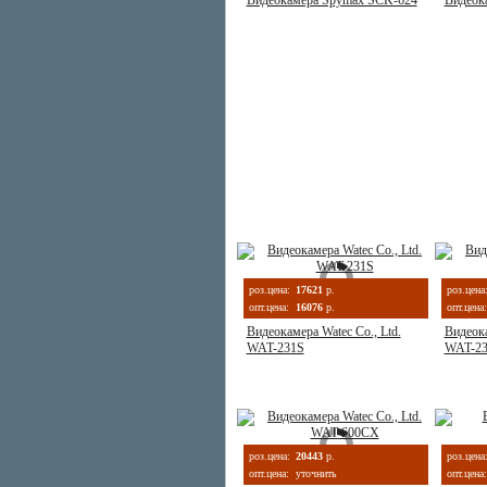
Видеокамера Spymax SCK-624
Видеок
роз.цена:
17621
р.
роз.цена
опт.цена:
16076
р.
опт.цена:
Видеокамера Watec Co., Ltd.
Видеока
WAT-231S
WAT-23
роз.цена:
20443
р.
роз.цена
опт.цена:
уточнить
опт.цена: