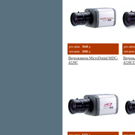
роз.цена:
3648
р.
роз.цена
опт.цена:
2686
р.
опт.цена:
Видеокамера MicroDigital MDC-
Видеок
4220C
4220C
роз.цена:
8256
р.
роз.цена