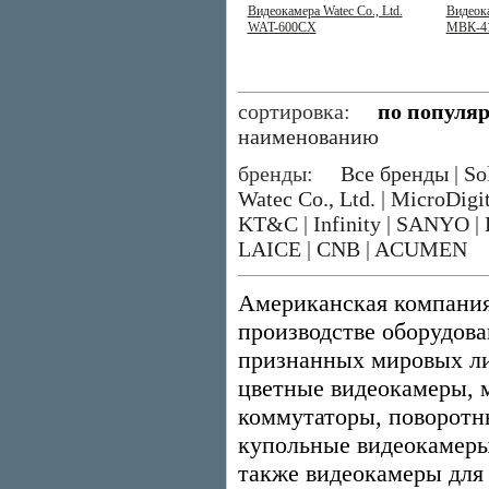
Видеокамера Watec Co., Ltd.
Видеок
WAT-600CX
МВК-4
сортировка:
по популя
наименованию
бренды:
Все бренды
|
So
Watec Co., Ltd.
|
MicroDigit
KT&C
|
Infinity
|
SANYO
|
LAICE
|
CNB
|
ACUMEN
Американская компания 
производстве оборудова
признанных мировых ли
цветные видеокамеры, 
коммутаторы, поворотн
купольные видеокамеры
также видеокамеры для 