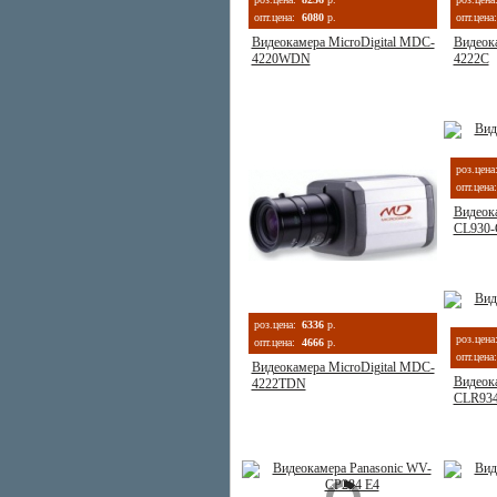
опт.цена:
6080
р.
опт.цена:
Видеокамера MicroDigital MDC-
Видеок
4220WDN
4222C
роз.цена
опт.цена:
Видеок
CL930-
роз.цена:
6336
р.
роз.цена
опт.цена:
4666
р.
опт.цена:
Видеокамера MicroDigital MDC-
Видеок
4222TDN
CLR93