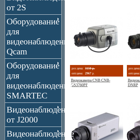
от 2S
Оборудование
для
видеонаблюдения
Qcam
Оборудование
роз.цена:
3150 р.
роз.цена
для
опт.цена:
2967
р.
опт.цена:
Видеокамера CNB CNB-
Видеок
видеонаблюдения
GS3760PF
DNRP
SMARTEC
Видеонаблюдение
от J2000
Видеонаблюдение