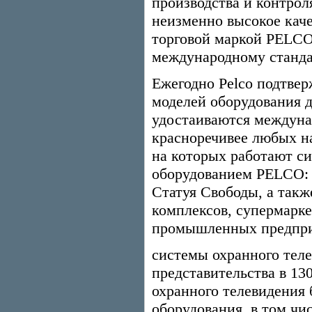
производства и контрол
неизменно высокое кач
торговой маркой PELCO
международному станда
Ежегодно Pelco подтве
моделей оборудования д
удостаиваются междуна
красноречивее любых на
на которых работают с
оборудованием PELCO: 
Статуя Свободы, а такж
комплексов, супермарке
промышленных предпри
системы охранного теле
представительства в 13
охранного телевидения 
оборудования, в том чи