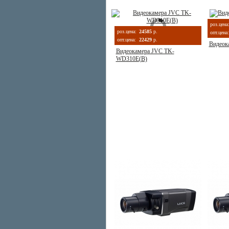
роз.цена
роз.цена:
24585
р.
опт.цена:
опт.цена:
22429
р.
Видеок
Видеокамера JVC TK-
WD310E(B)