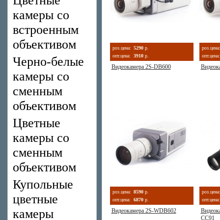
Цветные
камеры со
встроенным
объективом
роз.цена:
5290
р.
роз.цена
опт.цена:
3910
р.
опт.цена:
Черно-белые
Видеокамера 2S-DB600
Видеок
камеры со
сменным
объективом
Цветные
камеры со
сменным
объективом
Купольные
роз.цена:
8590
р.
роз.цена
цветные
опт.цена:
6870
р.
опт.цена:
камеры
Видеокамера 2S-WDB602
Видеок
CC91