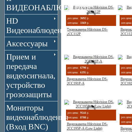
ВИДЕОНАБЛЮДЕНИЕ
HD
роз.цена:
3692
р.
роз.цена
опт.цена:
3369
р.
опт.цена:
Видеонаблюдение
Видеокамера Hikvision DS-
Видеока
2CC112P
2CC11
Аксессуары
Прием и
передача
роз.цена:
6790
р.
роз.цена
опт.цена:
6195
р.
опт.цена:
видеосигнала,
Видеокамера Hikvision DS-
Видеока
устройство
2CC191P-A
2CC19
грозозащиты
Мониторы
роз.цена:
9544
р.
видеонаблюдения
роз.цена
опт.цена:
8708
р.
опт.цена:
(Вход BNC)
Видеокамера Hikvision DS-
2CC195P-A (Low Light)
Видеока