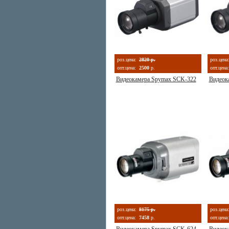
роз.цена:
2820 р.
роз.цена
опт.цена:
2500
р.
опт.цена:
Видеокамера Spymax SCK-322
Видеок
роз.цена:
8175 р.
роз.цена
опт.цена:
7458
р.
опт.цена: