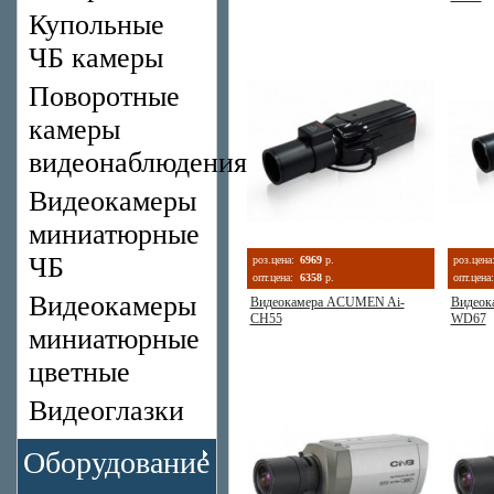
Купольные
ЧБ камеры
Поворотные
камеры
видеонаблюдения
Видеокамеры
миниатюрные
ЧБ
роз.цена:
6969
р.
роз.цена
опт.цена:
6358
р.
опт.цена:
Видеокамеры
Видеокамера ACUMEN Ai-
Видеок
CH55
WD67
миниатюрные
цветные
Видеоглазки
Оборудование