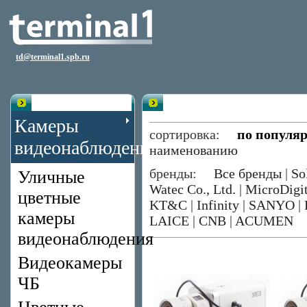
td@terminal1.spb.ru
Каталог
Цветные камеры со сменным об
Камеры
сортировка:
по популя
видеонаблюдения
наименованию
бренды:
Все бренды
|
So
Уличные
Watec Co., Ltd.
|
MicroDigit
цветные
KT&C
|
Infinity
|
SANYO
|
камеры
LAICE
|
CNB
|
ACUMEN
видеонаблюдения
Видеокамеры
ЧБ