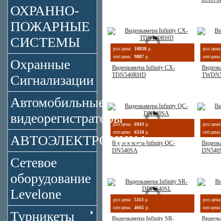
ОХРАННО-
ПОЖАРНЫЕ
СИСТЕМЫ
роз.цена:
10838
р.
роз.цена
опт.цена:
9887
р.
опт.цена:
Охранные
Видеокамера Infinity CX-
Видеока
TDN540RHD
TWDN5
Сигнализации
Автомобильные
видеорегистраторы
роз.цена:
6943
р.
роз.цена
опт.цена:
6334
р.
опт.цена:
АВТОЭЛЕКТРОНИКА
Видеокамера Infinity QC-
Видеока
DN540SA
DN540
Сетевое
оборудование
Levelone
роз.цена:
5113
р.
роз.цена
опт.цена:
4665
р.
опт.цена:
Турникеты
Видеокамера Infinity SR-
Видеока