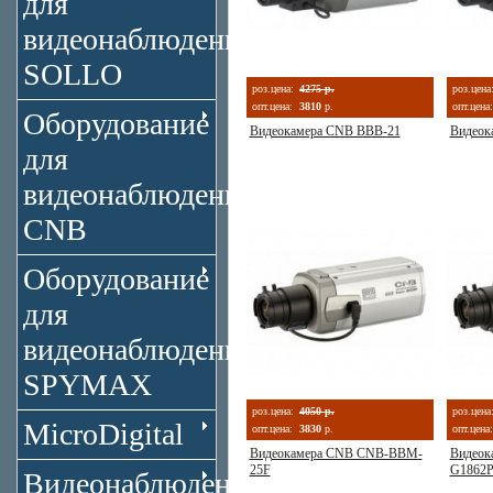
для
видеонаблюдения
SOLLO
роз.цена:
4275 р.
роз.цена
опт.цена:
3810
р.
опт.цена:
Оборудование
Видеокамера CNB BBB-21
Видеок
для
видеонаблюдения
CNB
Оборудование
для
видеонаблюдения
SPYMAX
роз.цена:
4050 р.
роз.цена
MicroDigital
опт.цена:
3830
р.
опт.цена:
Видеокамера CNB CNB-BBM-
Видеок
25F
G1862
Видеонаблюдение