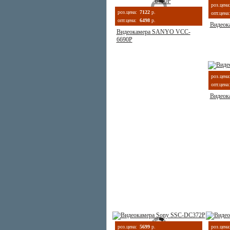
роз.цена
роз.цена:
7122
р.
опт.цена:
опт.цена:
6498
р.
Видеок
Видеокамера SANYO VCC-
6690P
роз.цена
опт.цена:
Видеок
роз.цена:
5699
р.
роз.цена