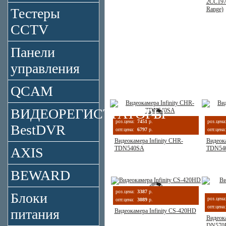
2CC197
Тестеры
Range)
CCTV
Панели
управления
QCAM
ВИДЕОРЕГИСТРАТОРЫ
роз.цена:
7451
р.
роз.цена
BestDVR
опт.цена:
6797
р.
опт.цена:
Видеокамера Infinity CHR-
Видеока
AXIS
TDN540SA
TDN54
BEWARD
роз.цена:
3387
р.
Блоки
роз.цена
опт.цена:
3089
р.
опт.цена:
питания
Видеокамера Infinity CS-420HD
Видеока
DN570