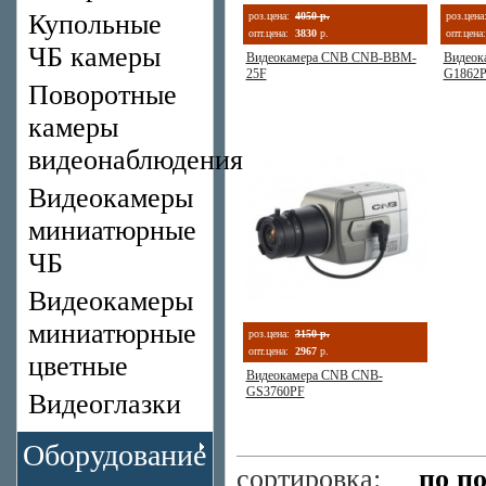
Купольные
роз.цена:
4050 р.
роз.цена
опт.цена:
3830
р.
опт.цена:
ЧБ камеры
Видеокамера CNB CNB-BBM-
Видеок
25F
G1862
Поворотные
камеры
видеонаблюдения
Видеокамеры
миниатюрные
ЧБ
Видеокамеры
миниатюрные
роз.цена:
3150 р.
опт.цена:
2967
р.
цветные
Видеокамера CNB CNB-
GS3760PF
Видеоглазки
Оборудование
сортировка:
по п