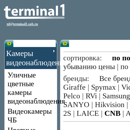
td@terminal1.spb.ru
Каталог
Цветные камеры со сменным о
Камеры
сортировка:
по п
видеонаблюдения
убыванию цены
|
по
Уличные
бренды:
Все брен
цветные
Giraffe
|
Spymax
|
Vi
камеры
Pelco
|
RVi
|
Samsung
видеонаблюдения
SANYO
|
Hikvision
|
Видеокамеры
2S
|
LAICE
|
CNB
|
ЧБ