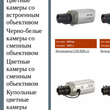
Цветные
камеры со
встроенным
объективом
Черно-белые
камеры со
роз.цена:
4275 р.
роз.цена
сменным
опт.цена:
3810
р.
опт.цена:
объективом
Видеокамера CNB BBB-21
Видеок
Цветные
камеры со
сменным
объективом
Купольные
цветные
камеры