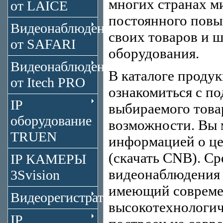
многих странах ми
от LAICE
постоянного пов
Видеонаблюдение
своих товаров и 
от SAFARI
оборудования.
Видеонаблюдение
В каталоге проду
от Itech PRO
ознакомиться с п
IP
выбираемого това
оборудование
возможности. Вы м
TRUEN
информацией о це
(скачать CNB). С
IP КАМЕРЫ
видеонаблюдения
3Svision
имеющий совреме
Видеорегистраторы
высокотехнологи
IP