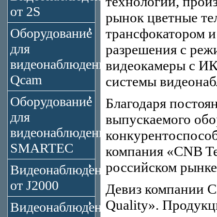
технологии, прои
от 2S
рынок цветные те
Оборудование
трансфокатором и
для
разрешения с реж
видеонаблюдения
видеокамеры с ИК
Qcam
системы видеонаб
Оборудование
Благодаря постоя
для
выпускаемого обо
видеонаблюдения
конкурентоспособ
SMARTEC
компания «CNB Te
российском рынке
Видеонаблюдение
от J2000
Девиз компании C
Quality». Продук
Видеонаблюдение