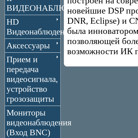
построен на совре
ВИДЕОНАБЛЮДЕНИЕ
новейшие DSP про
DNR, Eclipse) и 
HD
была инноватором 
Видеонаблюдение
позволяющей боле
Аксессуары
возможности ИК п
Прием и
передача
видеосигнала,
устройство
грозозащиты
Мониторы
видеонаблюдения
(Вход BNC)