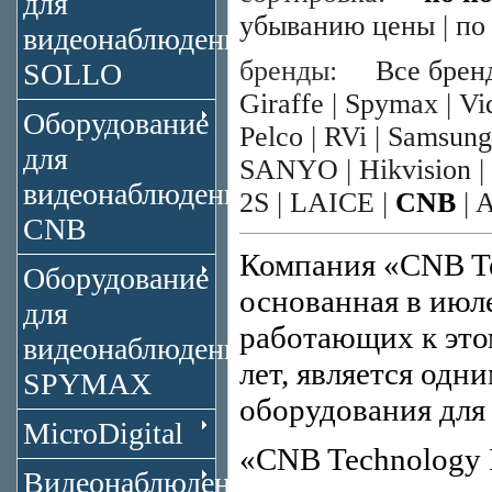
для
убыванию цены
|
по
видеонаблюдения
бренды:
Все брен
SOLLO
Giraffe
|
Spymax
|
Vi
Оборудование
Pelco
|
RVi
|
Samsung
для
SANYO
|
Hikvision
|
видеонаблюдения
2S
|
LAICE
|
CNB
|
CNB
Компания «CNB Te
Оборудование
основанная в июле
для
работающих к это
видеонаблюдения
лет, является одн
SPYMAX
оборудования для
MicroDigital
«CNB Technology 
Видеонаблюдение