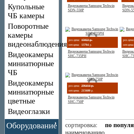
Купольные
Видеокамера Samsung Techwin
Видеок
SDN-550P
SDN-5
ЧБ камеры
Поворотные
камеры
роз.цена:
15022 р.
роз.цена
видеонаблюдения
опт.цена:
13704
р.
опт.цена:
Видеокамера Samsung Techwin
Видеок
Видеокамеры
SHC-735PH
SHC-7
миниатюрные
ЧБ
Видеокамеры
роз.цена:
236414 р.
миниатюрные
опт.цена:
215680
р.
Видеокамера Samsung Techwin
цветные
SHC-750P
Видеоглазки
Оборудование
сортировка:
по попул
наименованию