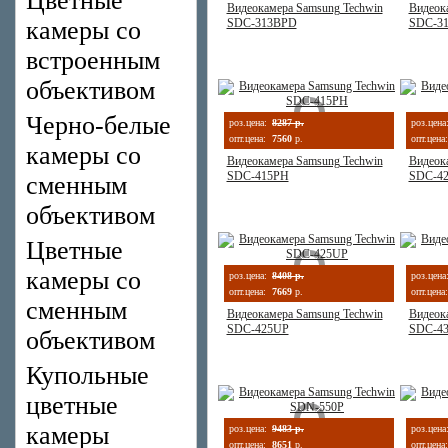
Цветные
Видеокамера Samsung Techwin
Видеок
камеры со
SDC-313BPD
SDC-3
встроенным
объективом
Черно-белые
роз.цена:
8287 р.
роз.цена
опт.цена:
7560
р.
опт.цена:
камеры со
Видеокамера Samsung Techwin
Видеок
SDC-415PH
SDC-4
сменным
объективом
Цветные
камеры со
роз.цена:
8408 р.
роз.цена
опт.цена:
7669
р.
опт.цена:
сменным
Видеокамера Samsung Techwin
Видеок
SDC-425UP
SDC-4
объективом
Купольные
цветные
камеры
роз.цена:
9483 р.
роз.цена
опт.цена:
8651
р.
опт.цена: