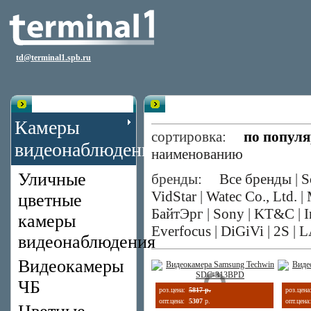
td@terminal1.spb.ru
Каталог
Цветные камеры со сменным об
Камеры
сортировка:
по попул
видеонаблюдения
наименованию
Уличные
бренды:
Все бренды
|
S
VidStar
|
Watec Co., Ltd.
|
цветные
БайтЭрг
|
Sony
|
KT&C
|
I
камеры
Everfocus
|
DiGiVi
|
2S
|
L
видеонаблюдения
Видеокамеры
ЧБ
роз.цена:
5817 р.
роз.цена
опт.цена:
5307
р.
опт.цена: