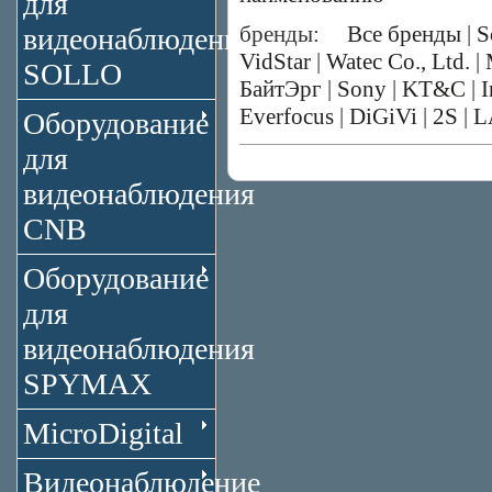
для
бренды:
Все бренды
|
S
видеонаблюдения
VidStar
|
Watec Co., Ltd.
|
SOLLO
БайтЭрг
|
Sony
|
KT&C
|
I
Everfocus
|
DiGiVi
|
2S
|
L
Оборудование
для
видеонаблюдения
CNB
Оборудование
для
видеонаблюдения
SPYMAX
MicroDigital
Видеонаблюдение