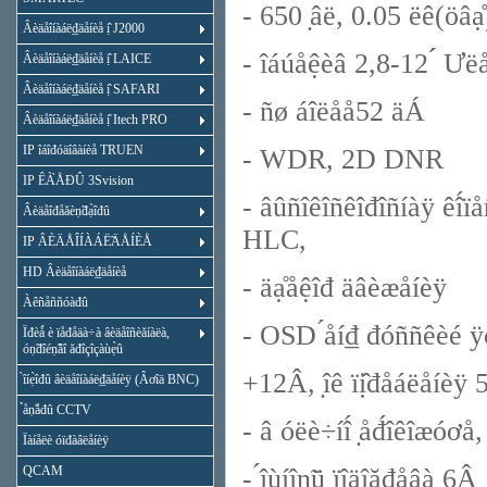
- 650 ̣âë, 0.05 ëê(öâå
Âèäåîíàáë₫äåíèå ị̂ J2000
- îáúåệèâ 2,8-12 ́́ 
Âèäåîíàáë₫äåíèå ị̂ LAICE
Âèäåîíàáë₫äåíèå ị̂ SAFARI
- ñø áîëåå52 äÁ
Âèäåîíàáë₫äåíèå ị̂ Itech PRO
IP îáîđóäîâàíèå TRUEN
- WDR, 2D DNR
IP ÊÀ̀ÅĐÛ 3Svision
- âûñîêîñêîđîñíàÿ êî́
Âèäåîđåăèṇ̃đạ̀îđû
HLC,
IP ÂÈÄÅÎÍÀÁË̃ÄÅÍÈÅ
HD Âèäåîíàáë₫äåíèå
- äạ̊åệîđ äâèæåíèÿ
Àêñåññóàđû
- OSD ́åí₫ đóññêèé ÿ
Ïđèǻ è ïåđåäà÷à âèäåîñèăíàëà,
óṇ̃đîéṇ̃âî ăđîçîçàùẹ̀û
+12Â, ̣îê ïị̂đåáëåíèÿ 
̀îíẹ̀îđû âèäåîíàáë₫äåíèÿ (Âơîä BNC)
̉åṇ̃åđû CCTV
- â óëè÷íî́ ̣åđ́îêîæóơå
Ïàíåëè óïđàâëåíèÿ
QCAM
- ́îùíîṇ̃ü ïîäîăđåâà 6Ậ