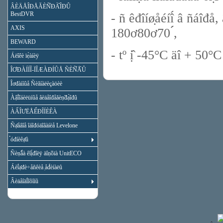
ÂÈÄÅÎĐÅĂÈÑ̉ĐÀ̉ÎĐÛ
BestDVR
- ñ êđîíø̣åéíî́ â ñáîđ
AXIS
180ơ80ơ70 ́́,
BEWARD
- tº ị̂ -45°C äî + 50°C
Áëîêè ïẹ̀àíèÿ
ÎƠĐÀÍÍÎ-ÏÎÆÀĐÍÛÅ ÑÈÑ̉Å̀Û
Îơđàííûå Ñèăíàëèçàöèè
Àậî́îáèëüíûå âèäåîđåăèṇ̃đạ̀îđû
ÀẨÎƯËÅỂĐÎÍÈÊÀ
Ñạ̊åâîå îáîđóäîâàíèå Levelone
̉óđíèêạ̊û
Ñèṇ̃ǻà êîị́đîëÿ äîṇ̃óïà UnitECO
Áèî́ạ̊đè÷åñêèå ̣åđ́èíàëû
Âèäåîäî́îôîíû