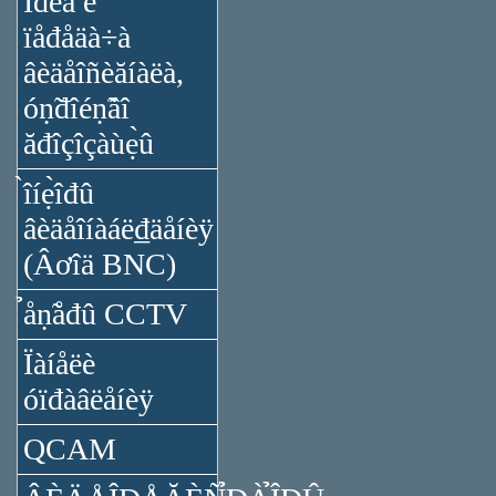
Ïđèǻ è
ïåđåäà÷à
âèäåîñèăíàëà,
óṇ̃đîéṇ̃âî
ăđîçîçàùẹ̀û
̀îíẹ̀îđû
âèäåîíàáë₫äåíèÿ
(Âơîä BNC)
̉åṇ̃åđû CCTV
Ïàíåëè
óïđàâëåíèÿ
QCAM