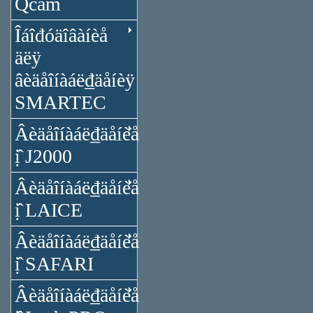
Qcam
Îáîđóäîâàíèå
äëÿ
âèäåîíàáë₫äåíèÿ
SMARTEC
Âèäåîíàáë₫äåíèå
ị̂ J2000
Âèäåîíàáë₫äåíèå
ị̂ LAICE
Âèäåîíàáë₫äåíèå
ị̂ SAFARI
Âèäåîíàáë₫äåíèå