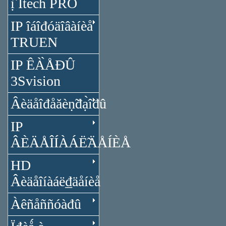
ị̂ Itech PRO
IP îáîđóäîâàíèå
TRUEN
IP ÊÀ̀ÅĐÛ
3Svision
Âèäåîđåăèṇ̃đạ̀îđû
IP
ÂÈÄÅÎÍÀÁË̃ÄÅÍÈÅ
HD
Âèäåîíàáë₫äåíèå
Àêñåññóàđû