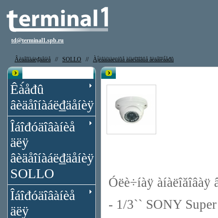
td@terminal1.spb.ru
Âèäåîíàáë₫äåíèå
//
SOLLO
//
Àị́èâàíäàëüíûå àíàëîăîâûå âèäåîêà́åđû
Êạ̀àëîă
Âèäåîêà́åđà Sollo-401C-02
Êà́åđû
âèäåîíàáë₫äåíèÿ
Îáîđóäîâàíèå
äëÿ
âèäåîíàáë₫äåíèÿ
SOLLO
Óëè÷íàÿ àíàëîăîâàÿ â
Îáîđóäîâàíèå
- 1/3`` SONY Sup
äëÿ