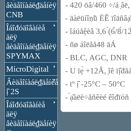
âèäåîíàáë₫äåíèÿ
- 420 öâ/460 ÷/á ̣âë
CNB
- äàëüíîṇ̃ü ÈÊ ïîäñâạ̊ê
Îáîđóäîâàíèå
- îáúåệèâ 3,6 ́́(6́́/8́́/12́
äëÿ
- ñø áîëåå48 äÁ
âèäåîíàáë₫äåíèÿ
SPYMAX
- BLC, AGC, DNR
MicroDigital
- U ïẹ̀ +12Â, ̣îê ïî
Âèäåîíàáë₫äåíèå
- tº ị̂ -25°C – 50°C
ị̂ 2S
- ́ạ̊àëè÷åñêèé êîđïóñ
Îáîđóäîâàíèå
äëÿ
âèäåîíàáë₫äåíèÿ