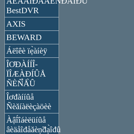
ÂÈÄÅÎĐÅĂÈÑ̉ĐÀ̉ÎĐÛ
BestDVR
AXIS
BEWARD
Áëîêè ïẹ̀àíèÿ
ÎƠĐÀÍÍÎ-
ÏÎÆÀĐÍÛÅ
ÑÈÑ̉Å̀Û
Îơđàííûå
Ñèăíàëèçàöèè
Àậî́îáèëüíûå
âèäåîđåăèṇ̃đạ̀îđû