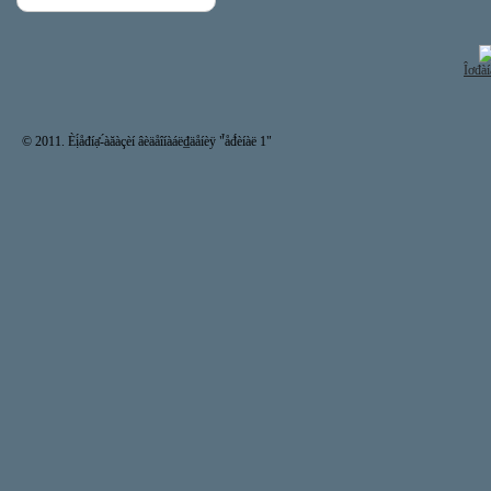
Îơđàí
© 2011. Èị́åđíạ̊-́àăàçèí âèäåîíàáë₫äåíèÿ "̉åđ́èíàë 1"