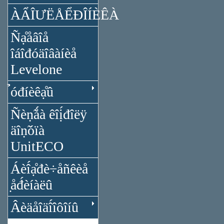
ÀẨÎƯËÅỂĐÎÍÈÊÀ
Ñạ̊åâîå
îáîđóäîâàíèå
Levelone
̉óđíèêạ̊û
Ñèṇ̃ǻà êîị́đîëÿ
äîṇ̃óïà
UnitECO
Áèî́ạ̊đè÷åñêèå
̣åđ́èíàëû
Âèäåîäî́îôîíû