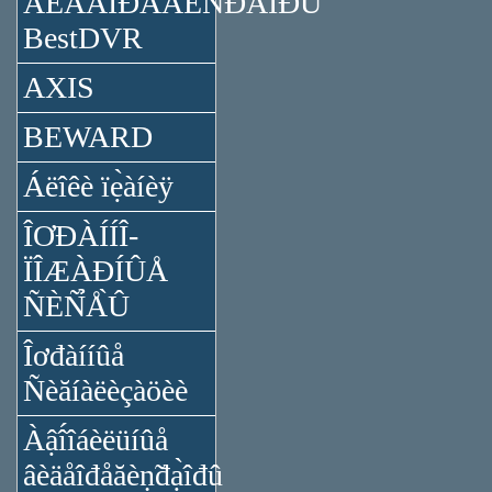
ÂÈÄÅÎĐÅĂÈÑ̉ĐÀ̉ÎĐÛ
BestDVR
AXIS
BEWARD
Áëîêè ïẹ̀àíèÿ
ÎƠĐÀÍÍÎ-
ÏÎÆÀĐÍÛÅ
ÑÈÑ̉Å̀Û
Îơđàííûå
Ñèăíàëèçàöèè
Àậî́îáèëüíûå
âèäåîđåăèṇ̃đạ̀îđû