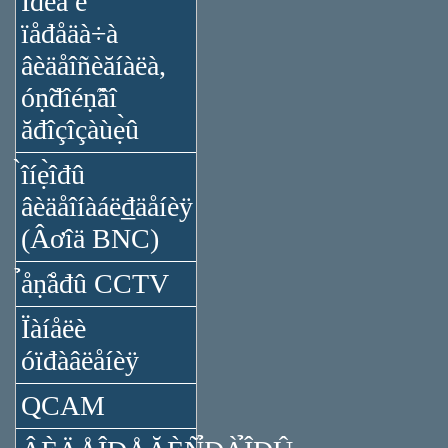
Ïđèǻ è
ïåđåäà÷à
âèäåîñèăíàëà,
óṇ̃đîéṇ̃âî
ăđîçîçàùẹ̀û
̀îíẹ̀îđû
âèäåîíàáë₫äåíèÿ
(Âơîä BNC)
̉åṇ̃åđû CCTV
Ïàíåëè
óïđàâëåíèÿ
QCAM