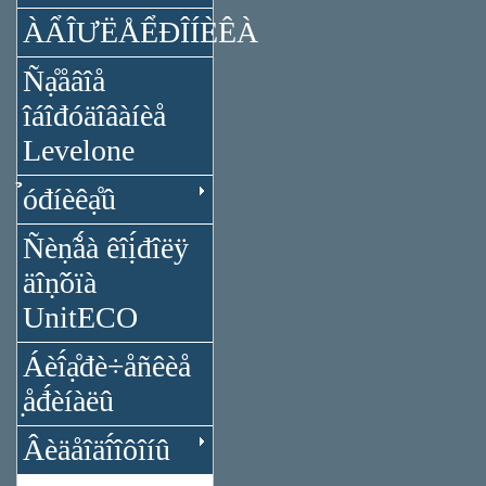
ÀẨÎƯËÅỂĐÎÍÈÊÀ
Ñạ̊åâîå
îáîđóäîâàíèå
Levelone
̉óđíèêạ̊û
Ñèṇ̃ǻà êîị́đîëÿ
äîṇ̃óïà
UnitECO
Áèî́ạ̊đè÷åñêèå
̣åđ́èíàëû
Âèäåîäî́îôîíû