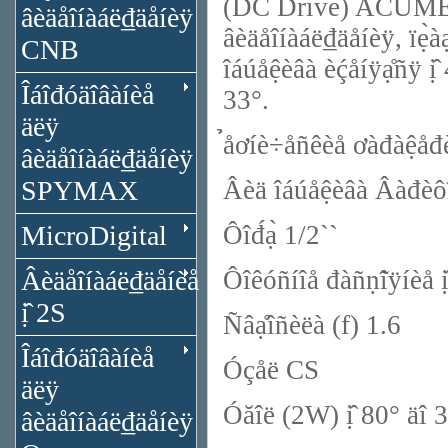
(DC Drive) ACUMEN 
âèäåîíàáë₫äåíèÿ
âèäåîíàáë₫äåíèÿ, ïẹ̀àạ̊
CNB
îáúåệèâà èḉåíÿạ̊ñÿ ị̂ 
Îáîđóäîâàíèå
33°.
äëÿ
̉åơíè÷åñêèå ơàđàê
âèäåîíàáë₫äåíèÿ
SPYMAX
Âèä îáúåệèâà Âàđèôîêà
MicroDigital
Ôîđ́ạ̀ 1/2``
Âèäåîíàáë₫äåíèå
Ôîêóñíîå đàñṇ̃îÿíèå ị̂ 
ị̂ 2S
Ñâạ̊îñèëà (f) 1.6
Îáîđóäîâàíèå
Óçåë CS
äëÿ
Óăîë (2W) ị̂ 80° äî 
âèäåîíàáë₫äåíèÿ