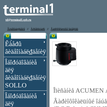
td@terminal1.spb.ru
Âèäåîíàáë₫äåíèå
//
Àêñåññóàđû
//
Âàđèîôîêàëüíûå îáúåệèâû
Êạ̀àëîă
Îáúåệèâ ACUMEN Ai-LA202
Êà́åđû
âèäåîíàáë₫äåíèÿ
Îáîđóäîâàíèå
äëÿ
âèäåîíàáë₫äåíèÿ
SOLLO
Îïèñàíèå ACUMEN 
Îáîđóäîâàíèå
Âàđèîôîêàëüíûé îáúåệ
äëÿ