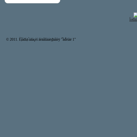
Îơđàí
© 2011. Èị́åđíạ̊-́àăàçèí âèäåîíàáë₫äåíèÿ "̉åđ́èíàë 1"