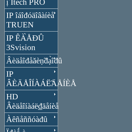
ị̂ Itech PRO
IP îáîđóäîâàíèå
TRUEN
IP ÊÀ̀ÅĐÛ
3Svision
Âèäåîđåăèṇ̃đạ̀îđû
IP
ÂÈÄÅÎÍÀÁË̃ÄÅÍÈÅ
HD
Âèäåîíàáë₫äåíèå
Àêñåññóàđû