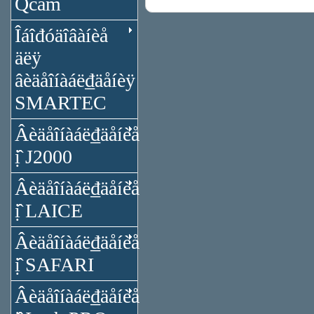
Qcam
Îáîđóäîâàíèå
äëÿ
âèäåîíàáë₫äåíèÿ
SMARTEC
Âèäåîíàáë₫äåíèå
ị̂ J2000
Âèäåîíàáë₫äåíèå
ị̂ LAICE
Âèäåîíàáë₫äåíèå
ị̂ SAFARI
Âèäåîíàáë₫äåíèå