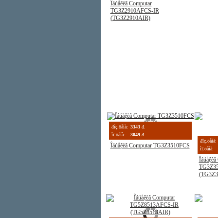
Îáúåệèâ Computar
TG3Z2910AFCS-IR
(TG3Z2910AIR)
đîç.öåíà:
3343
đ.
îị̈.öåíà:
3049
đ.
đîç.öåíà:
Îáúåệèâ Computar TG3Z3510FCS
îị̈.öåíà:
Îáúåệè
TG3Z35
(TG3Z3