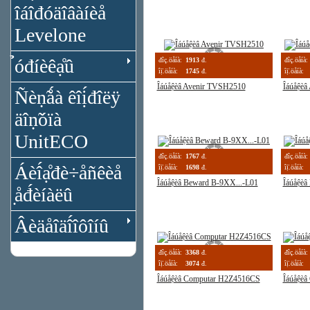
îáîđóäîâàíèå
Levelone
̉óđíèêạ̊û
đîç.öåíà:
1913
đ.
đîç.öåíà:
îị̈.öåíà:
1745
đ.
îị̈.öåíà:
Îáúåệèâ Avenir TVSH2510
Îáúåệè
Ñèṇ̃ǻà êîị́đîëÿ
äîṇ̃óïà
UnitECO
đîç.öåíà:
1767
đ.
đîç.öåíà:
Áèî́ạ̊đè÷åñêèå
îị̈.öåíà:
1698
đ.
îị̈.öåíà:
Îáúåệèâ Beward B-9XX...-L01
Îáúåệè
̣åđ́èíàëû
Âèäåîäî́îôîíû
đîç.öåíà:
3368
đ.
đîç.öåíà:
îị̈.öåíà:
3074
đ.
îị̈.öåíà:
Îáúåệèâ Computar H2Z4516CS
Îáúåệè