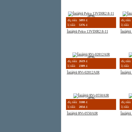
đîç.öåíà:
5893
đ.
đîç.öåíà:
îị̈.öåíà:
5376
đ.
îị̈.öåíà:
Îáúåệèâ Pelco 13VDIR2.8-11
Îáúåệè
đîç.öåíà:
2619
đ.
đîç.öåíà:
îị̈.öåíà:
2389
đ.
îị̈.öåíà:
Îáúåệèâ RVi-02812AIR
Îáúåệè
đîç.öåíà:
3108
đ.
đîç.öåíà:
îị̈.öåíà:
2834
đ.
îị̈.öåíà:
Îáúåệèâ RVi-0550AIR
Îáúåệè