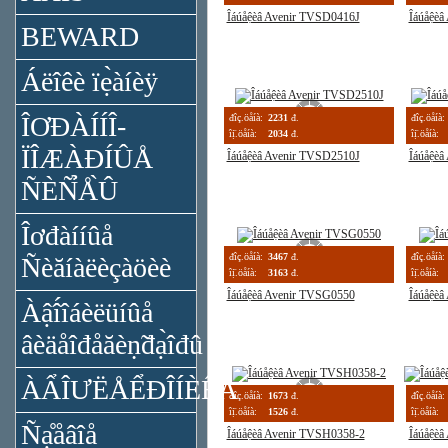
Îáúåệèâ Avenir TVSD0416J
Îáúåệè
BEWARD
Áëîêè ïẹ̀àíèÿ
ÎƠĐÀÍÍÎ-
đîç.öåíà:
2231
đ.
đîç.öåíà:
îị̈.öåíà:
2034
đ.
îị̈.öåíà:
ÏÎÆÀĐÍÛÅ
Îáúåệèâ Avenir TVSD2510J
Îáúåệè
ÑÈÑ̉Å̀Û
Îơđàííûå
đîç.öåíà:
3467
đ.
đîç.öåíà:
Ñèăíàëèçàöèè
îị̈.öåíà:
3163
đ.
îị̈.öåíà:
Îáúåệèâ Avenir TVSG0550
Îáúåệè
Àậî́îáèëüíûå
âèäåîđåăèṇ̃đạ̀îđû
ÀẨÎƯËÅỂĐÎÍÈÊÀ
đîç.öåíà:
1673
đ.
đîç.öåíà:
îị̈.öåíà:
1526
đ.
îị̈.öåíà:
Ñạ̊åâîå
Îáúåệèâ Avenir TVSH0358-2
Îáúåệè