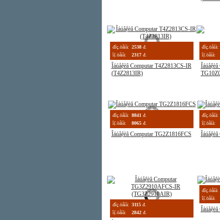
đîç.öåíà:
2538
đ.
đîç.öåíà:
îị̈.öåíà:
2317
đ.
îị̈.öåíà:
Îáúåệèâ Computar T4Z2813CS-IR
Îáúåệè
(T4Z2813IR)
TG10Z
đîç.öåíà:
8841
đ.
đîç.öåíà:
îị̈.öåíà:
8065
đ.
îị̈.öåíà:
Îáúåệèâ Computar TG2Z1816FCS
Îáúåệè
đîç.öåíà:
îị̈.öåíà:
đîç.öåíà:
3115
đ.
Îáúåệè
îị̈.öåíà:
2842
đ.