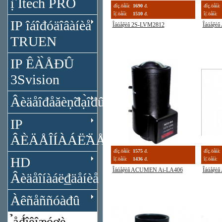
ị̂ Itech PRO
đîç.öåíà:
1690
đ.
đîç.öåíà:
îị̈.öåíà:
1510
đ.
îị̈.öåíà:
IP îáîđóäîâàíèå
Îáúåệèâ 2S-LVM2812
Îáúåệ
TRUEN
IP ÊÀ̀ÅĐÛ
3Svision
Âèäåîđåăèṇ̃đạ̀îđû
IP
ÂÈÄÅÎÍÀÁË̃ÄÅÍÈÅ
đîç.öåíà:
1575
đ.
đîç.öåíà:
HD
îị̈.öåíà:
1436
đ.
îị̈.öåíà:
Îáúåệèâ ACUMEN Ai-LA406
Îáúåệ
Âèäåîíàáë₫äåíèå
Àêñåññóàđû
̉åđ́îêîæóơè