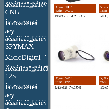
âèäåîíàáë₫äåíèÿ
đîç.öåíà:
3040
đ.
đîç.öåíà:
CNB
îị̈.öåíà:
3050
đ.
îị̈.öåíà:
BEWARD BM02812AIR
Infini
Îáîđóäîâàíèå
äëÿ
âèäåîíàáë₫äåíèÿ
SPYMAX
MicroDigital
Âèäåîíàáë₫äåíèå
ị̂ 2S
đîç.öåíà:
3010
đ.
đîç.öåíà:
îị̈.öåíà:
2710
đ.
îị̈.öåíà:
Îáîđóäîâàíèå
Îáúåệèâ 2S-LVA0550I
Îáúåệè
äëÿ
âèäåîíàáë₫äåíèÿ