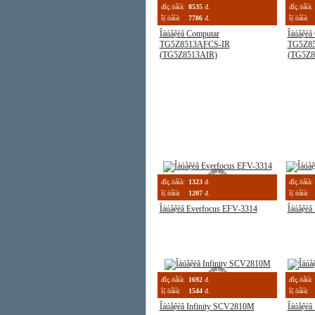
đîç.öåíà:
8535
đ.
đîç.öåíà:
îị̈.öåíà:
7786
đ.
îị̈.öåíà:
Îáúåệèâ Computar
Îáúåệè
TG5Z8513AFCS-IR
TG5Z85
(TG5Z8513AIR)
(TG5Z8
đîç.öåíà:
1323
đ.
đîç.öåíà:
îị̈.öåíà:
1207
đ.
îị̈.öåíà:
Îáúåệèâ Everfocus EFV-3314
Îáúåệè
đîç.öåíà:
1692
đ.
đîç.öåíà:
îị̈.öåíà:
1544
đ.
îị̈.öåíà:
Îáúåệèâ Infinity SCV2810M
Îáúåệè