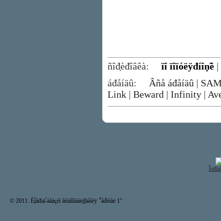
ñîđ̣èđîâêà:
ïî ïîïóëÿđíîṇ̃è
|
áđåíäû:
Âñå áđåíäû
|
SA
Link
|
Beward
|
Infinity
|
Ave
Îơđàí
© 2011. Èị́åđíạ̊-́àăàçèí âèäåîíàáë₫äåíèÿ "̉åđ́èíàë 1"