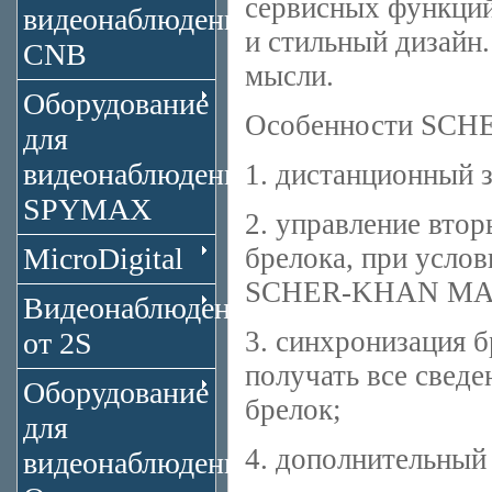
сервисных функций
видеонаблюдения
и стильный дизайн
CNB
мысли.
Оборудование
Особенности SC
для
видеонаблюдения
1. дистанционный з
SPYMAX
2. управление вто
MicroDigital
брелока, при услов
SCHER-KHAN MA
Видеонаблюдение
3. синхронизация 
от 2S
получать все сведе
Оборудование
брелок;
для
4. дополнительный 
видеонаблюдения