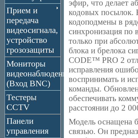
эфир, что делает 
Прием и
кодовых посылок. 
передача
кодоподмены в ряд
видеосигнала,
синхронизация по в
устройство
только при абсолю
грозозащиты
блока и брелока с
CODE™ PRO 2 отли
Мониторы
исправления ошибо
видеонаблюдения
воспринимать и ис
(Вход BNC)
команды. Обновл
Тестеры
обеспечивать комм
CCTV
расстоянии до 2 00
Панели
Модель оснащена б
управления
связью. Он предна