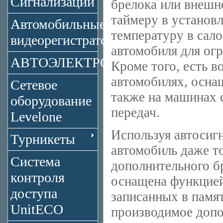
Сигнализации
брелока или внешне
таймеру в установ
Автомобильные
температуру в сал
видеорегистраторы
автомобиля для огр
АВТОЭЛЕКТРОНИКА
Кроме того, есть в
автомобилях, осна
Сетевое
также на машинах 
оборудование
передач.
Levelone
Используя автосиг
Турникеты
автомобиль даже то
Система
дополнительного
контроля
оснащена функцией
доступа
записанных в памят
UnitECO
производимое допо