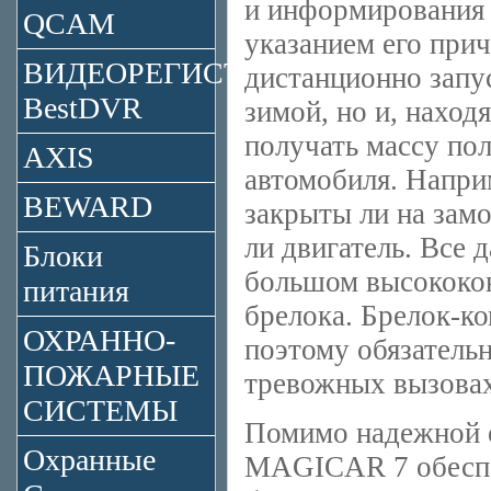
и информирования 
QCAM
указанием его при
ВИДЕОРЕГИСТРАТОРЫ
дистанционно запус
BestDVR
зимой, но и, наход
получать массу по
AXIS
автомобиля. Наприм
BEWARD
закрыты ли на замо
ли двигатель. Все
Блоки
большом высококо
питания
брелока. Брелок-к
ОХРАННО-
поэтому обязатель
ПОЖАРНЫЕ
тревожных вызовах
СИСТЕМЫ
Помимо надежной
Охранные
MAGICAR 7 обеспеч