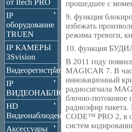
от Itech PRO
прошедшее с момен
IP
9. функция блокир
оборудование
избежать произвол
TRUEN
режима тревоги, к
IP КАМЕРЫ
10. функция БУД
3Svision
В 2011 году появ
Видеорегистраторы
MAGICAR 7. В час
инновационный кри
IP
радиосигнала MAG
ВИДЕОНАБЛЮДЕНИЕ
блочно-потоковое 
HD
радиоэфир пакета
Видеонаблюдение
CODE™ PRO 2, в о
систем кодировани
Аксессуары