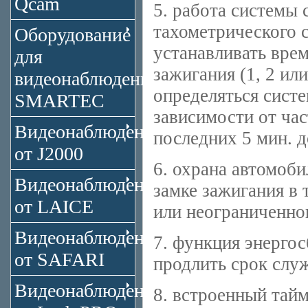
Qcam
5. работа системы
тахометрического 
Оборудование
устанавливать вре
для
зажигания (1, 2 или
видеонаблюдения
определяться систе
SMARTEC
зависимости от час
Видеонаблюдение
последних 5 мин. 
от J2000
6. охрана автомоби
Видеонаблюдение
замке зажигания в 
от LAICE
или неограниченно
Видеонаблюдение
7. функция энерго
от SAFARI
продлить срок служ
Видеонаблюдение
8. встроенный тай