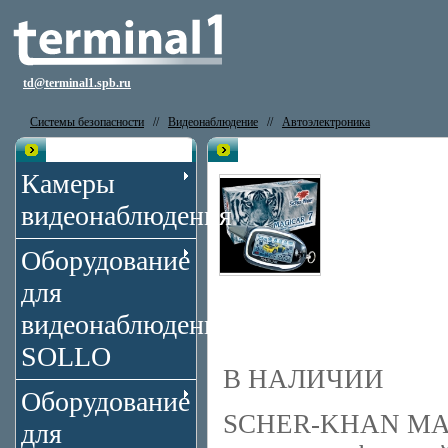
td@terminal1.spb.ru
Системы безопасности
//
Видеонаблюдение
//
Автоэлектроника
Каталог
Автосигнализация Scher-Khan M
Камеры
видеонаблюдения
Оборудование
для
видеонаблюдения
SOLLO
В НАЛИЧИИ
Оборудование
SCHER-KHAN MAGI
для