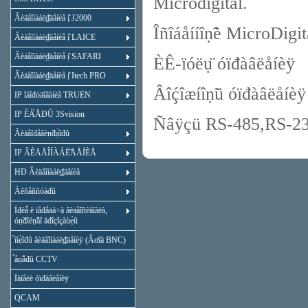
Microdigital.
Âèäåîíàáë₫äåíèå ị̂ J2000
Îñîáåííîṇ̃è MicroDigi
Âèäåîíàáë₫äåíèå ị̂ LAICE
Âèäåîíàáë₫äåíèå ị̂ SAFARI
ÈÊ-ïóëụ̈ óïđàâëåíèÿ
Âèäåîíàáë₫äåíèå ị̂ Itech PRO
Âîḉîæíîṇ̃ü óïđàâëåíèÿ
IP îáîđóäîâàíèå TRUEN
IP ÊÀ̀ÅĐÛ 3Svision
Ñâÿçü RS-485,RS-2
Âèäåîđåăèṇ̃đạ̀îđû
IP ÂÈÄÅÎÍÀÁË̃ÄÅÍÈÅ
HD Âèäåîíàáë₫äåíèå
Àêñåññóàđû
Ïđèǻ è ïåđåäà÷à âèäåîñèăíàëà,
óṇ̃đîéṇ̃âî ăđîçîçàùẹ̀û
̀îíẹ̀îđû âèäåîíàáë₫äåíèÿ (Âơîä BNC)
̉åṇ̃åđû CCTV
Ïàíåëè óïđàâëåíèÿ
QCAM