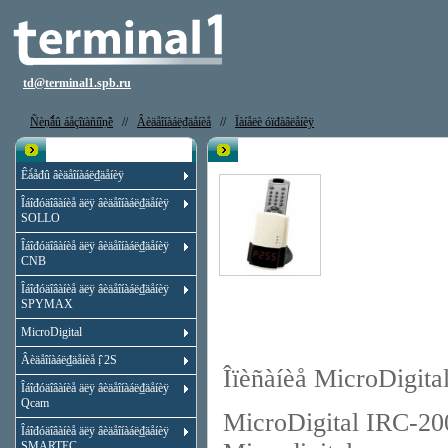
td@terminal1.spb.ru
Ñèṇ̃ǻû áåçîïàñíîṇ̃è
//
Âèäåîíàáë₫äåíèå
//
Ïàíåëè óïđàâëåíèÿ
Êạ̀àëîă
Ïóëụ̈ óïđàâëåíèÿ MicroDigital IRC
Êà́åđû âèäåîíàáë₫äåíèÿ
Îáîđóäîâàíèå äëÿ âèäåîíàáë₫äåíèÿ
SOLLO
Îáîđóäîâàíèå äëÿ âèäåîíàáë₫äåíèÿ
CNB
Îáîđóäîâàíèå äëÿ âèäåîíàáë₫äåíèÿ
SPYMAX
MicroDigital
Âèäåîíàáë₫äåíèå ị̂ 2S
Îïèñàíèå MicroDigita
Îáîđóäîâàíèå äëÿ âèäåîíàáë₫äåíèÿ
Qcam
MicroDigital IRC-200 -
Îáîđóäîâàíèå äëÿ âèäåîíàáë₫äåíèÿ
SMARTEC