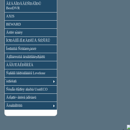
ÂÈÄÅÎĐÅĂÈÑ̉ĐÀ̉ÎĐÛ
BestDVR
AXIS
BEWARD
Áëîêè ïẹ̀àíèÿ
ÎƠĐÀÍÍÎ-ÏÎÆÀĐÍÛÅ ÑÈÑ̉Å̀Û
Îơđàííûå Ñèăíàëèçàöèè
Àậî́îáèëüíûå âèäåîđåăèṇ̃đạ̀îđû
ÀẨÎƯËÅỂĐÎÍÈÊÀ
Ñạ̊åâîå îáîđóäîâàíèå Levelone
̉óđíèêạ̊û
Ñèṇ̃ǻà êîị́đîëÿ äîṇ̃óïà UnitECO
Áèî́ạ̊đè÷åñêèå ̣åđ́èíàëû
Âèäåîäî́îôîíû