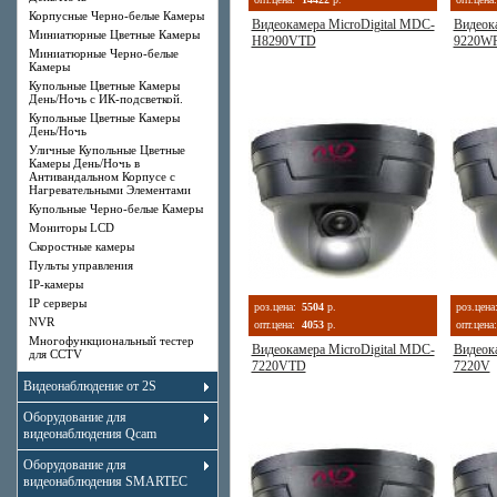
Корпусные Черно-белые Камеры
Видеокамера MicroDigital MDC-
Видеок
Миниатюрные Цветные Камеры
H8290VTD
9220W
Миниатюрные Черно-белые
Камеры
Купольные Цветные Камеры
День/Ночь с ИК-подсветкой.
Купольные Цветные Камеры
День/Ночь
Уличные Купольные Цветные
Камеры День/Ночь в
Антивандальном Корпусе с
Нагревательными Элементами
Купольные Черно-белые Камеры
Мониторы LCD
Скоростные камеры
Пульты управления
IP-камеры
IP серверы
роз.цена:
5504
р.
роз.цена
NVR
опт.цена:
4053
р.
опт.цена:
Многофункциональный тестер
Видеокамера MicroDigital MDC-
Видеок
для CCTV
7220VTD
7220V
Видеонаблюдение от 2S
Оборудование для
видеонаблюдения Qcam
Оборудование для
видеонаблюдения SMARTEC