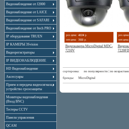
Видеонаблюдение от J2000
Видеонаблюдение от LAICE
Видеонаблюдение от SAFARI
Видеонаблюдение от Itech PRO
роз.цена:
4224
р.
роз.цена
IP оборудование TRUEN
опт.цена:
3111
р.
опт.цена:
IP КАМЕРЫ 3Svision
Видеокамера MicroDigital MDC-
Видеок
7210V
7220F
Видеорегистраторы
IP ВИДЕОНАБЛЮДЕНИЕ
HD Видеонаблюдение
сортировка:
по популярности
|
по возрастан
Аксессуары
бренды:
MicroDigital
Прием и передача видеосигнала,
устройство грозозащиты
Мониторы видеонаблюдения
(Вход BNC)
Тестеры CCTV
Панели управления
QCAM