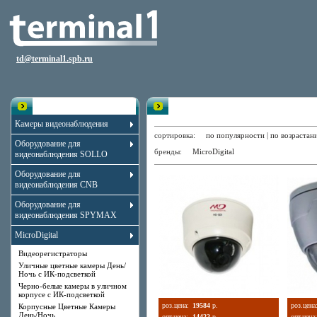
td@terminal1.spb.ru
Каталог
Купольные Цветные Камеры Де
Камеры видеонаблюдения
сортировка:
по популярности
|
по возрастан
Оборудование для
бренды:
MicroDigital
видеонаблюдения SOLLO
Оборудование для
видеонаблюдения CNB
Оборудование для
видеонаблюдения SPYMAX
MicroDigital
Видеорегистраторы
Уличные цветные камеры День/
Ночь с ИК-подсветкой
Черно-белые камеры в уличном
корпусе с ИК-подсветкой
роз.цена:
19584
р.
роз.цена
Корпусные Цветные Камеры
День/Ночь
опт.цена:
14422
р.
опт.цена: