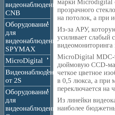
марки Microdigital
видеонаблюдения
прозрачного стекло
CNB
на потолок, а при 
Оборудование
Из-за АРУ, которую
для
усиливает слабый с
видеонаблюдения
видеомониторинга 
SPYMAX
MicroDigital MDC-
MicroDigital
дюймовую CCD-матр
Видеонаблюдение
четкое цветное из
от 2S
в 0,5 люкса, а пр
переключается на 
Оборудование
для
Из линейки видеок
видеонаблюдения
наиболее бюджетны