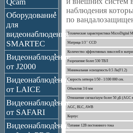
и внешних систем 
Qcam
наблюдения котор
Оборудование
по вандалозащище
для
видеонаблюдения
Технические характеристики MicroDigital
SMARTEC
Матрица 1/3`` CCD
Количество эффективных пикселей в матри
Видеонаблюдение
Разрешение более 530 ТВЛ
от J2000
Минимальная освещеность 0.5 Лк(F1.2)
Видеонаблюдение
Скорость затвора 1/50 - 1/100 000 сек.
от LAICE
Объектив 3.6 мм
Отношение сигнал/шум более 50 дБ (AGC 
Видеонаблюдение
AGC, BLC, AWB
от SAFARI
Корпус
Видеонаблюдение
Питание 12В постоянного тока