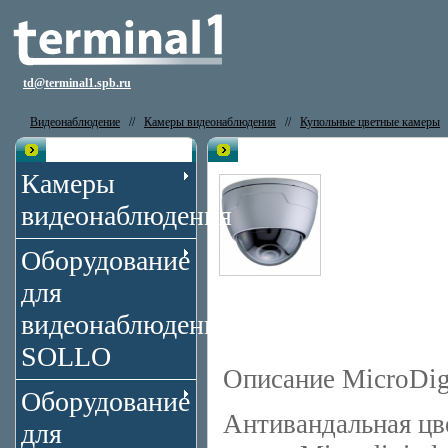
td@terminal1.spb.ru
Видеонаблюдение
//
Камеры видеонаблюдения
//
Купольные цветные камеры
Каталог
Видеокамера MicroDigital MDC-
Камеры
видеонаблюдения
Оборудование
для
видеонаблюдения
SOLLO
Описание MicroDi
Оборудование
Антивандальная цв
для