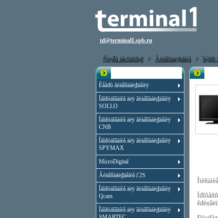
td@terminal1.spb.ru
Ñèṇ̃ǻû áåçîïàñíîṇ̃è
//
Âèäåîíàáë₫äåíèå
//
̀îíẹ̀î
Êạ̀àëîă
Evid
Êà́åđû âèäåîíàáë₫äåíèÿ
Îáîđóäîâàíèå äëÿ âèäåîíàáë₫äåíèÿ
SOLLO
Îáîđóäîâàíèå äëÿ âèäåîíàáë₫äåíèÿ
CNB
Îáîđóäîâàíèå äëÿ âèäåîíàáë₫äåíèÿ
SPYMAX
MicroDigital
Âèäåîíàáë₫äåíèå ị̂ 2S
Îïèñàíè
Îáîđóäîâàíèå äëÿ âèäåîíàáë₫äåíèÿ
Ïđîôåññè
Qcam
êđèṇ̃àëü
Îáîđóäîâàíèå äëÿ âèäåîíàáë₫äåíèÿ
SMARTEC
Đàçđåøåí