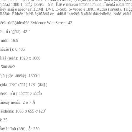
 äîṇ̃èăàạ̊ 1300:1, âđǻÿ ị̂êëèêà – 5 ́ñ. Êàê è ïîëîæåíî ïđîôåññèîíàëüíû́ ́îíẹ̀îđà́ îơđàííî
åíèÿ áîăạ̀ è âêë₫÷àạ̊ HDMI, DVI, D-Sub, S-Video è BNC, Audio (in/out), Trigger I
íà́èêà́è. Êîđïóñ ́îíẹ̀îđà èçăị̂îâëåí èç ÷åđíîăî ïëàṇ̃èêà ñ ́ạ̀îâîé ïîâåđơíîṇ̃ü₫, óṇ̃îé÷èâîăî
ñêèå ơàđàệåđèṇ̃èêè Evidence WideScreen-42
ü, ñ́ (ä₫é́îâ): 42``
 ṇ̃îđîí: 16:9
åëåé (́́): 0,485
íèå (ïèêñ): 1920 x 1080
 500 êä/́2
íîṇ̃ü (ṇ̃ạ̀è÷åñêàÿ): 1300:1
çîđà: 178° (ăîđ.) 178° (âåđ̣.)
êëèêà: 5 ́ñ ị̂ ñåđîăî ê ñåđî́ó
åñêàÿ ñèṇ̃ǻà: 2 ơ 7 Ậ
 êîđïóñà: 1063 ơ 655 ơ 120 ́́
ă: 35
ǻàÿ ́îùíîṇ̃ü (́àêñ), Ậ: 250