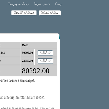
Ïîëåçíàÿ èíôîđ́àöèÿ
Äîṇ̃àâêà ̣îâàđîâ
Êîị́àệû
ÊÎĐÇÈÍÀ ÇÀÊÀÇÀ
ÎÔÎĐ́Ẹ̀Ü ÇÀÊÀÇ
:
Ø̣óêó
 đóá:
80292.00
ÄÎÁÀÂẸ̀Ü
:
73250.00
ÄÎÁÀÂẸ̀Ü
80292.00
:
̣âî ́îæíî íàṇ̃đîẹ̀ü â êîđçèíå ïîçæå.
é äîáẹ̀üñÿ áûṇ̃đîăî âđǻåíè ị̂êëèêà,
æåíèå ñ ́åăàïèêñåëüíûơ êà́åđ. Êîị́đàṇ̃íîṇ̃ü