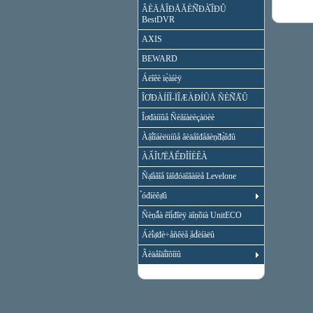
ÂÈÄÅÎĐÅĂÈÑ̉ĐÀ̉ÎĐÛ
BestDVR
AXIS
BEWARD
Áëîêè ïẹ̀àíèÿ
ÎƠĐÀÍÍÎ-ÏÎÆÀĐÍÛÅ ÑÈÑ̉Å̀Û
Îơđàííûå Ñèăíàëèçàöèè
Àậî́îáèëüíûå âèäåîđåăèṇ̃đạ̀îđû
ÀẨÎƯËÅỂĐÎÍÈÊÀ
Ñạ̊åâîå îáîđóäîâàíèå Levelone
̉óđíèêạ̊û
Ñèṇ̃ǻà êîị́đîëÿ äîṇ̃óïà UnitECO
Áèî́ạ̊đè÷åñêèå ̣åđ́èíàëû
Âèäåîäî́îôîíû