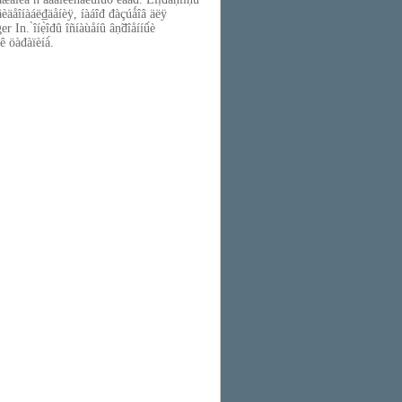
ăî âèäåîíàáë₫äåíèÿ, íàáîđ đàçúǻîâ äëÿ
n. ̀îíẹ̀îđû îñíàùåíû âṇ̃đîåííû́è
 ê öàđàïèíà́.