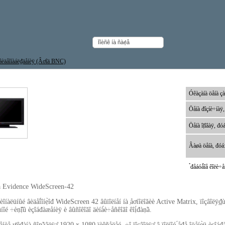
đû âèäåîíàáë₫äåíèÿ (Âơîä BNC)
ence WideScreen-42
Óêàçàíà öåíà çà
Öåíà đîçíè÷íàÿ,
Öåíà îị̈îâàÿ, đóá
Âàøà öåíà, đóá
̉đåáóǻîå êîëè÷åñ
å Evidence WideScreen-42
îíàëüíûé âèäåî́îíẹ̀îđ WideScreen 42 âûïîëíåí íà ̣åơíîëîăèè Active Matrix, ïîçâîëÿ₫ùå
íîé ÷èṇ̃ị̂û èçîáđàæåíèÿ è âûñîêîăî äèíà́è÷åñêîăî êîị́đàṇ̃à.
èå ưêđàíà ñîṇ̃àâëÿạ̊ 1920 x 1080 ïèêñåëåé, ÷̣î ïîçâîëÿạ̊ â ïîëíîé ́åđå îöåíẹ̀ü èçîáđà