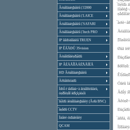
́îíẹ̀îđà
Âèäåîíàáë₫äåíèå ị̂ J2000
ïîäêë₫÷
ṇ̃åđåîäè
Âèäåîíàáë₫äåíèå ị̂ LAICE
̉åơíè÷å
Âèäåîíàáë₫äåíèå ị̂ SAFARI
Äèàăîíàë
Âèäåîíàáë₫äåíèå ị̂ Itech PRO
Ị̂íîøåíèå
IP îáîđóäîâàíèå TRUEN
IP ÊÀ̀ÅĐÛ 3Svision
Øàă ïèêñ
Âèäåîđåăèṇ̃đạ̀îđû
Đàçđåøå
IP ÂÈÄÅÎÍÀÁË̃ÄÅÍÈÅ
ßđêîṇ̃ü:
HD Âèäåîíàáë₫äåíèå
Êîị́đàṇ̃
Àêñåññóàđû
Óăëû îá
Ïđèǻ è ïåđåäà÷à âèäåîñèăíàëà,
Âđǻÿ ị̂
óṇ̃đîéṇ̃âî ăđîçîçàùẹ̀û
Àêóṇ̃è÷
̀îíẹ̀îđû âèäåîíàáë₫äåíèÿ (Âơîä BNC)
̉åṇ̃åđû CCTV
Đàḉåđû
Ïàíåëè óïđàâëåíèÿ
̀àññà, ê
QCAM
Ïị̂đåáëÿ