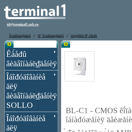
td@terminal1.spb.ru
Âèäåîíàáë₫äåíèå
//
IP Âèäåîíàáë₫äåíèå
//
̀èíèạ̀₫đíûå IP-êà́åđû
Êạ̀àëîă
IP-âèäåîêà́åđà Panasonic BL-C1
Êà́åđû
âèäåîíàáë₫äåíèÿ
Îáîđóäîâàíèå
äëÿ
âèäåîíàáë₫äåíèÿ
SOLLO
BL-C1 - CMOS êî́ïàê
Îáîđóäîâàíèå
îáíàđóæåíèÿ äâèæåí
äëÿ