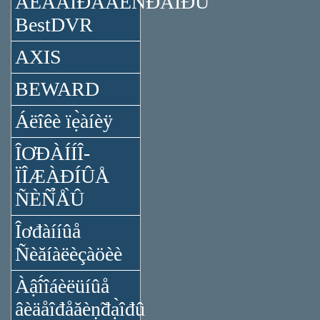
ÂÈÄÅÎĐÅĂÈÑ̉ĐÀ̉ÎĐÛ
BestDVR
AXIS
BEWARD
Áëîêè ïẹ̀àíèÿ
ÎƠĐÀÍÍÎ-
ÏÎÆÀĐÍÛÅ
ÑÈÑ̉Å̀Û
Îơđàííûå
Ñèăíàëèçàöèè
Àậî́îáèëüíûå
âèäåîđåăèṇ̃đạ̀îđû