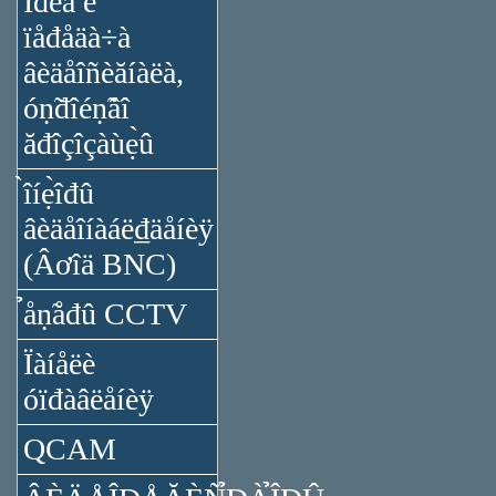
Ïđèǻ è
ïåđåäà÷à
âèäåîñèăíàëà,
óṇ̃đîéṇ̃âî
ăđîçîçàùẹ̀û
̀îíẹ̀îđû
âèäåîíàáë₫äåíèÿ
(Âơîä BNC)
̉åṇ̃åđû CCTV
Ïàíåëè
óïđàâëåíèÿ
QCAM