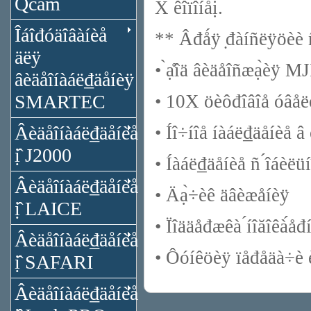
Qcam
X êî́ïîíåị́.
Îáîđóäîâàíèå
** Âđǻÿ ̣đàíñëÿöèè 
äëÿ
• ̀ạ̊îä âèäåîñæạ̀èÿ 
âèäåîíàáë₫äåíèÿ
SMARTEC
• 10X öèôđîâîå óâåë
Âèäåîíàáë₫äåíèå
• Íî÷íîå íàáë₫äåíèå â 
ị̂ J2000
• Íàáë₫äåíèå ñ ́îáèëüí
Âèäåîíàáë₫äåíèå
• Äạ̀÷èê äâèæåíèÿ
ị̂ LAICE
• Ïîääåđæêà ́íîăîêà́åđí
Âèäåîíàáë₫äåíèå
• Ôóíêöèÿ ïåđåäà÷è 
ị̂ SAFARI
Âèäåîíàáë₫äåíèå