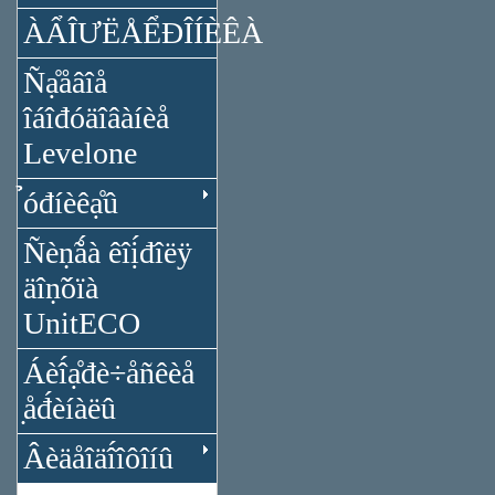
ÀẨÎƯËÅỂĐÎÍÈÊÀ
Ñạ̊åâîå
îáîđóäîâàíèå
Levelone
̉óđíèêạ̊û
Ñèṇ̃ǻà êîị́đîëÿ
äîṇ̃óïà
UnitECO
Áèî́ạ̊đè÷åñêèå
̣åđ́èíàëû
Âèäåîäî́îôîíû