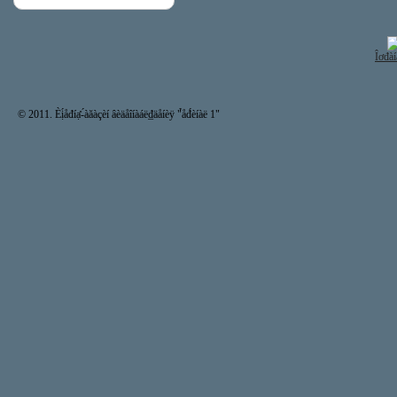
Îơđàí
© 2011. Èị́åđíạ̊-́àăàçèí âèäåîíàáë₫äåíèÿ "̉åđ́èíàë 1"