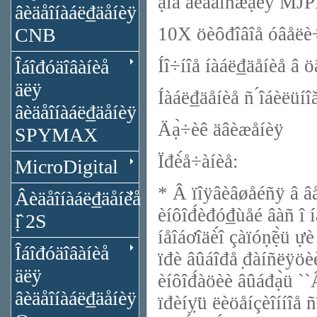
̀ạ̊îä âèäåîñæạ̀èÿ M
âèäåîíàáë₫äåíèÿ
10X öèôđîâîå óâåëè
CNB
Íî÷íîå íàáë₫äåíèå â ö
Îáîđóäîâàíèå
äëÿ
Íàáë₫äåíèå ñ ́îáèëüíîă
âèäåîíàáë₫äåíèÿ
Äạ̀÷èê äâèæåíèÿ
SPYMAX
Ïđè́å÷àíèå:
MicroDigital
* Â ïîÿâèâøåéñÿ â âå
Âèäåîíàáë₫äåíèå
èíôîđ́èđó₫ùåé âàñ î íå
ị̂ 2S
íåîáơîäè́î çàïóṇ̃ẹ̀ü ự
Îáîđóäîâàíèå
ïđè âûáîđå ̣đàíñëÿöè
äëÿ
èíôîđ́àöèè âûáđạ̀ü `
âèäåîíàáë₫äåíèÿ
ïđèíỵ̈ü ëèöåíçèîííîå 