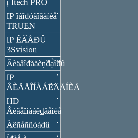
ị̂ Itech PRO
IP îáîđóäîâàíèå
TRUEN
IP ÊÀ̀ÅĐÛ
3Svision
Âèäåîđåăèṇ̃đạ̀îđû
IP
ÂÈÄÅÎÍÀÁË̃ÄÅÍÈÅ
HD
Âèäåîíàáë₫äåíèå
Àêñåññóàđû