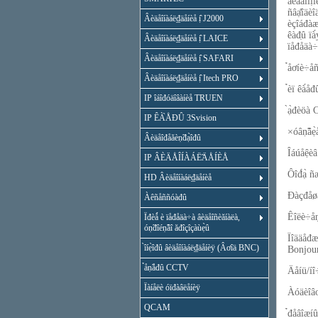
âèäåîïị̂
ñâạ̊îäèî
Âèäåîíàáë₫äåíèå ị̂ J2000
èçîáđàæå
êàđ̣û ïà
Âèäåîíàáë₫äåíèå ị̂ LAICE
ïåđåäà÷
Âèäåîíàáë₫äåíèå ị̂ SAFARI
̉åơíè÷å
Âèäåîíàáë₫äåíèå ị̂ Itech PRO
̉èï êà́å
IP îáîđóäîâàíèå TRUEN
̀ạ̀đèöà
IP ÊÀ̀ÅĐÛ 3Svision
×óâṇ̃âẹ̀
Âèäåîđåăèṇ̃đạ̀îđû
Îáúåệèâ
IP ÂÈÄÅÎÍÀÁË̃ÄÅÍÈÅ
Ôîđ́ạ̀ 
HD Âèäåîíàáë₫äåíèå
Đàçđåøå
Àêñåññóàđû
Êîëè÷åṇ̃
Ïđèǻ è ïåđåäà÷à âèäåîñèăíàëà,
óṇ̃đîéṇ̃âî ăđîçîçàùẹ̀û
Ïîääåđ
̀îíẹ̀îđû âèäåîíàáë₫äåíèÿ (Âơîä BNC)
Bonjou
̉åṇ̃åđû CCTV
Äåíü/íî÷
Ïàíåëè óïđàâëåíèÿ
Àóäèîâơ
QCAM
̉đåâîæí