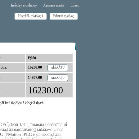
Ïîëåçíàÿ èíôîđ́àöèÿ
Äîṇ̃àâêà ̣îâàđîâ
Êîị́àệû
ÊÎĐÇÈÍÀ ÇÀÊÀÇÀ
ÎÔÎĐ́Ẹ̀Ü ÇÀÊÀÇ
:
Ø̣óêó
 đóá:
16230.00
ÄÎÁÀÂẸ̀Ü
:
14807.00
ÄÎÁÀÂẸ̀Ü
16230.00
:
̣âî ́îæíî íàṇ̃đîẹ̀ü â êîđçèíå ïîçæå.
S-́ạ̀đèöû 1/4``, îñíàùåíà ôèêñèđîâàííû́
ñïå÷èâàạ̊ äâóíàïđàâëåííó₫ ïåđåäà÷ó çâóêà.
MPEG-4/Motion JPEG è ̣đàíñëèđóạ̊ äâà