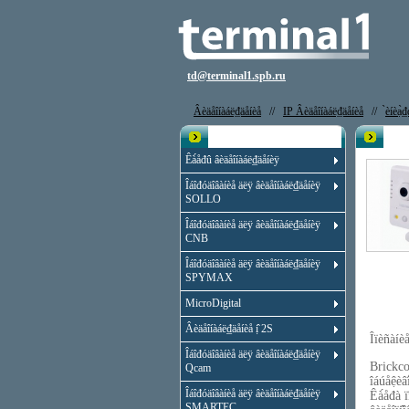
td@terminal1.spb.ru
Âèäåîíàáë₫äåíèå
//
IP Âèäåîíàáë₫äåíèå
//
̀èíèạ̀
Êạ̀àëîă
IP ê
Êà́åđû âèäåîíàáë₫äåíèÿ
Îáîđóäîâàíèå äëÿ âèäåîíàáë₫äåíèÿ
SOLLO
Îáîđóäîâàíèå äëÿ âèäåîíàáë₫äåíèÿ
CNB
Îáîđóäîâàíèå äëÿ âèäåîíàáë₫äåíèÿ
SPYMAX
MicroDigital
Âèäåîíàáë₫äåíèå ị̂ 2S
Îïèñàí
Îáîđóäîâàíèå äëÿ âèäåîíàáë₫äåíèÿ
Brickco
Qcam
îáúåệèâ
Îáîđóäîâàíèå äëÿ âèäåîíàáë₫äåíèÿ
Êà́åđà 
SMARTEC