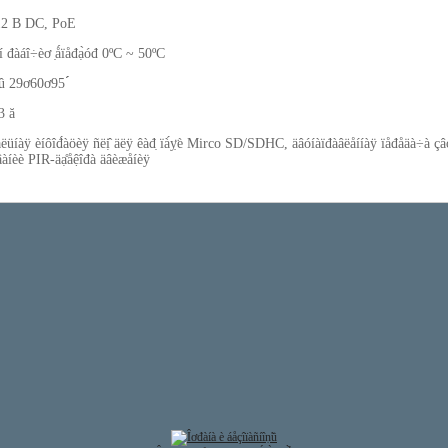
 12 B DC, PoE
í đàáî÷èơ ̣ǻïåđạ̀óđ 0ºC ~ 50ºC
û 29ơ60ơ95 ́́
3 ă
̣åëüíàÿ èíôîđ́àöèÿ ñëị̂ äëÿ êàđ̣ ïà́ỵ̈è Mirco SD/SDHC, äâóíàïđàâëåííàÿ ïåđåäà÷à çâóê
âàíèè PIR-äạ̊åệîđà äâèæåíèÿ