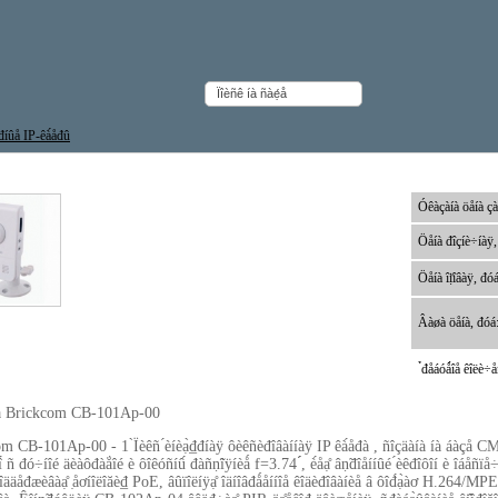
₫đíûå IP-êà́åđû
à́åđà Brickcom CB-101Ap
Óêàçàíà öåíà çà
Öåíà đîçíè÷íàÿ,
Öåíà îị̈îâàÿ, đóá
Âàøà öåíà, đóá
̉đåáóǻîå êîëè÷åñ
èå Brickcom CB-101Ap-00
m CB-101Ap-00 - 1 ̀Ïèêñ ́èíèạ̀₫đíàÿ ôèêñèđîâàííàÿ IP êà́åđà , ñîçäàíà íà áàçå CMO
î́ ñ đó÷íîé äèàôđàắîé è ôîêóñíû́ đàñṇ̃îÿíèǻ f=3.74 ́́, è́åạ̊ âṇ̃đîåííûé ́èêđîôîí è îáå
ïîääåđæèâàạ̊ ̣åơíîëîăè₫ PoE, âûïîëíÿạ̊ îäíîâđǻåííîå êîäèđîâàíèå â ôîđ́ạ̀àơ H.264/