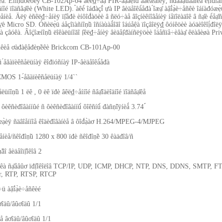
îêà. Êîíṇ̃đóêöèÿ CB-102Ap-04 âêë₫÷àạ̊ PIR-äạ̊åệîđ äâèæåíèÿ, ñđàáạ̀ûâàíèå êị̂îđîăî 
äíîé ïîäñâạ̊êè (White LED). ̉àêè́ îáđàçî́ ựà IP âèäåîêà́åđà ́îæạ̊ àậî́ạ̀è÷åñêè îáíàđóæẹ̀ü
íèå. Äëÿ èñêë₫÷åíèÿ ïị̂åđè èíôîđ́àöèè â ñëó÷àå âîçíèêíîâåíèÿ íåïîëàäîê â ñạ̊è è́åạ̊ñ
́ỵ̈è Micro SD. Óñèëẹ̀ü áåçîïàñíîṇ̃ü îñíàùàǻîăî îáúåệà ïîçâîëÿ₫̣ ôóíêöèè àóäèîêîị́đîëÿ
à çâóêà. Âîḉîæíîṇ̃ü ëîêàëüíîăî ị̂êë₫÷åíèÿ âèäåị̂đàíñëÿöèè îáåñïå÷èâàạ̊ êëàâèøà Pr
ñêèå ơàđàệåđèṇ̃èêè Brickcom CB-101Ap-00
đû ́åăàïèêñåëüíàÿ êîđïóñíàÿ IP-âèäåîêà́åđà
 CMOS 1-́åăàïèêñåëüíàÿ 1/4``
åëüíîṇ̃ü 1 ëê , 0 ëê ïđè âêë₫÷åííîé ñâạ̊îäèîäíîé ïîäñâạ̊êå
 ôèêñèđîâàííûé ñ ôèêñèđîâàííû́ ôîêñíû́ đàñṇ̃îÿíèǻ 3.74 ́́
ñæạ̀èÿ ñäâîåííîå êîäèđîâàíèå â ôîđ́ạ̀àơ H.264/MPEG-4/MJPEG
íèå/ñêîđîṇ̃ü 1280 x 800 ïđè ñêîđîṇ̃è 30 êàäđîâ/ñ
âî âèäåîïị̂îêîâ 2
æêà ñạ̊åâûơ ïđị̂îêîëîâ TCP/IP, UDP, ICMP, DHCP, NTP, DNS, DDNS, SMTP, 
r, RTP, RTSP, RTCP
ü àậî́ạ̀è÷åñêèé
îäû/âûơîäû 1/1
ûå âơîäû/âûơîäû 1/1