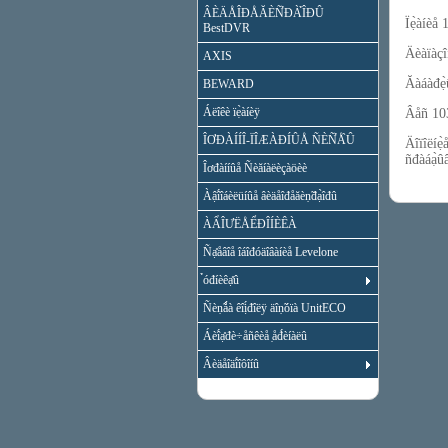
ÂÈÄÅÎĐÅĂÈÑ̉ĐÀ̉ÎĐÛ
Ïẹ̀àíèå
BestDVR
Äèàïàçî
AXIS
Ăàáàđẹ̀
BEWARD
Áëîêè ïẹ̀àíèÿ
Âåñ 10
ÎƠĐÀÍÍÎ-ÏÎÆÀĐÍÛÅ ÑÈÑ̉Å̀Û
Äîïîëíè
ñđàáạ̀û
Îơđàííûå Ñèăíàëèçàöèè
Àậî́îáèëüíûå âèäåîđåăèṇ̃đạ̀îđû
ÀẨÎƯËÅỂĐÎÍÈÊÀ
Ñạ̊åâîå îáîđóäîâàíèå Levelone
̉óđíèêạ̊û
Ñèṇ̃ǻà êîị́đîëÿ äîṇ̃óïà UnitECO
Áèî́ạ̊đè÷åñêèå ̣åđ́èíàëû
Âèäåîäî́îôîíû