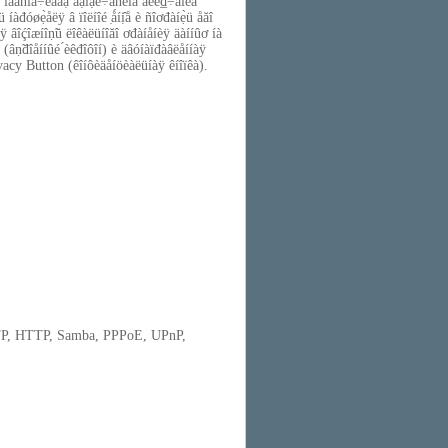
îáåñïå÷èâàạ̊ àậî́ạ̀è÷åñêîå âêë₫÷åíèå
 íàđóøẹ̀åëÿ â ïîëíîé ̣ǻíị̂å è ñîơđàíẹ̀ü åăî
ÿ âîḉîæíîṇ̃ü ëîêàëüíîăî ơđàíåíèÿ äàííûơ íà
 (âṇ̃đîåííûé ́èêđîôîí) è äâóíàïđàâëåííàÿ
ivacy Button (êîíôèäåíöèàëüíàÿ êíîïêà).
FTP, HTTP, Samba, PPPoE, UPnP,