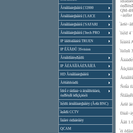
ïđîăđà́́è
óṇ̃đîéṇ̃
Âèäåîíàáë₫äåíèå ị̂ J2000
QM-4HP K
÷àṇ̃íûơ 
Âèäåîíàáë₫äåíèå ị̂ LAICE
̉åơíè÷
Âèäåîíàáë₫äåíèå ị̂ SAFARI
Âèäåîíàáë₫äåíèå ị̂ Itech PRO
̀îíẹ̀îđ 
IP îáîđóäîâàíèå TRUEN
Ïẹ̀àíèå
IP ÊÀ̀ÅĐÛ 3Svision
̀îùíîṇ̃ü 
Âèäåîđåăèṇ̃đạ̀îđû
Ăàáàđẹ̀
IP ÂÈÄÅÎÍÀÁË̃ÄÅÍÈÅ
Âûçûâíû
HD Âèäåîíàáë₫äåíèå
Âèäåîêà
Àêñåññóàđû
Ñơǻà ï
Ïđèǻ è ïåđåäà÷à âèäåîñèăíàëà,
óṇ̃đîéṇ̃âî ăđîçîçàùẹ̀û
Ñîấåṇ̃è́
̀îíẹ̀îđû âèäåîíàáë₫äåíèÿ (Âơîä BNC)
Áëîê âè
̉åṇ̃åđû CCTV
Đàáî÷àÿ
Ïàíåëè óïđàâëåíèÿ
Âåñ 1.
QCAM
̉èï êđåï