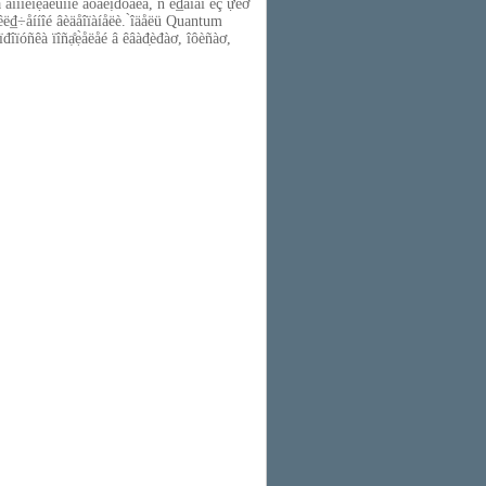
è íà äîïîëíẹ̀åëüíîé àóäèị̂đóáêå, ñ ë₫áîăî èç ựèơ
 ïîäêë₫÷åííîé âèäåîïàíåëè. ̀îäåëü Quantum
đîïóñêà ïîñạ̊ẹ̀åëåé â êâàđ̣èđàơ, îôèñàơ,