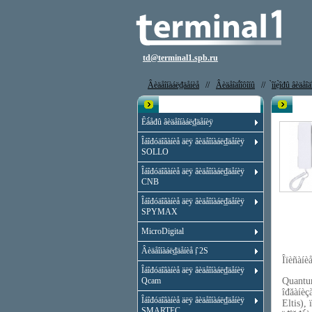
td@terminal1.spb.ru
Âèäåîíàáë₫äåíèå
//
Âèäåîäî́îôîíû
//
̀îíẹ̀îđû âèäåî
Êạ̀àëîă
Âèä
Êà́åđû âèäåîíàáë₫äåíèÿ
Îáîđóäîâàíèå äëÿ âèäåîíàáë₫äåíèÿ
SOLLO
Îáîđóäîâàíèå äëÿ âèäåîíàáë₫äåíèÿ
CNB
Îáîđóäîâàíèå äëÿ âèäåîíàáë₫äåíèÿ
SPYMAX
MicroDigital
Âèäåîíàáë₫äåíèå ị̂ 2S
Îïèñàí
Îáîđóäîâàíèå äëÿ âèäåîíàáë₫äåíèÿ
Qcam
Quantum
îđăàíèçà
Îáîđóäîâàíèå äëÿ âèäåîíàáë₫äåíèÿ
Eltis), 
SMARTEC