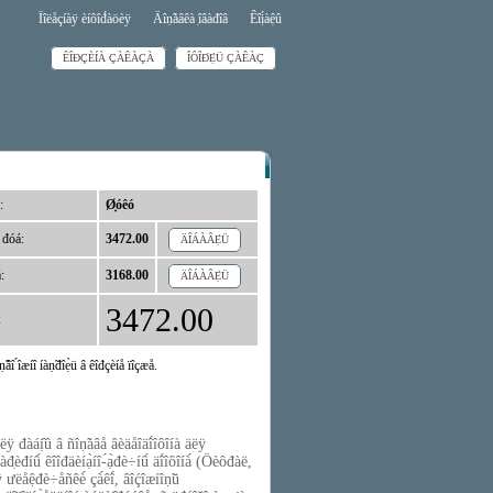
Ïîëåçíàÿ èíôîđ́àöèÿ
Äîṇ̃àâêà ̣îâàđîâ
Êîị́àệû
ÊÎĐÇÈÍÀ ÇÀÊÀÇÀ
ÎÔÎĐ́Ẹ̀Ü ÇÀÊÀÇ
:
Ø̣óêó
 đóá:
3472.00
ÄÎÁÀÂẸ̀Ü
:
3168.00
ÄÎÁÀÂẸ̀Ü
3472.00
:
̣âî ́îæíî íàṇ̃đîẹ̀ü â êîđçèíå ïîçæå.
đàáị̂û â ñîṇ̃àâå âèäåîäî́îôîíà äëÿ
đ̣èđíû́ êîîđäèíạ̀íî-́ạ̀đè÷íû́ äî́îôîíà́ (Öèôđàë,
åệđè÷åñêè́ çà́êî́, âîḉîæíîṇ̃ü