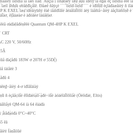
đîâàíèÿ ́îíẹ̀îđîâ íà îäèí íî́åđ. Âûçîâ ị̂ ïîñạ̊ẹ̀åëÿ ́îæạ̊ áụ̂ü ïđèíỵ̈ íà ë₫áî́ èç ́îíẹ̀îđîâ èë
â ́îæíî ị̂êđụ̂ü ưëåệđîçà́îê. Đåæè́ ñâÿçè ````́îíẹ̀îđ-́îíẹ̀îđ```` è ïđîñ́ị̂đ èçîáđàæåíèÿ ñ
 EXEL ́îæạ̊ ïđè́åíỵ̈üñÿ êàê íåäîđîăîé âèäåîäî́îôîí äëÿ îáåñïå÷åíèÿ áåçîïàñíîṇ̃è è ï
äî́àơ, êị̣̂åäæàơ è äđóăèơ îáúåệàơ.
åñêèå ơàđàệåđèṇ̃èêè Quantum QM-4HP K EXEL
4`` CRT
 AC 220 V, 50/60Hz
35Ậ
íûå đàḉåđû 183W ơ 207H ơ 55D(́́)
å ïàíåëè 3
́åđû 4
îäêë₫÷åíèÿ 4-ơ ïđîâîäíàÿ
îṇ̃ü ñ èçâåc̣íû́è êîîđäèíạ̀íî-́ạ̀đè÷íû́è àóäèîäî́îôîíà́è (Öèôđàë, Eltis)
äåîïà́ỵ̈è QM-64 íà 64 êàäđà
 ̣ǻïåđạ̀óđà 0°C~40°C
65 êă
ëåíèÿ Íàṇ̃åííûé