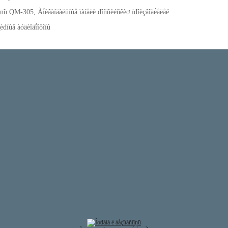
è́îṇ̃ü QM-305, Àị́èâàíäàëüíûå ïàíåëè đîññèéñêèơ ïđîèçâîäẹ̀åëåé
đ̣èđíûå àóäèîäî́îôîíû