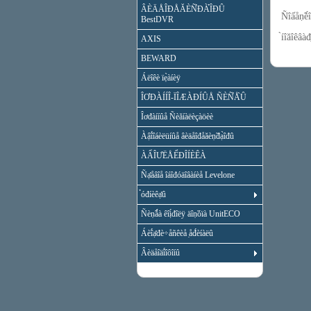
ÂÈÄÅÎĐÅĂÈÑ̉ĐÀ̉ÎĐÛ
Ñîấåṇ̃
BestDVR
̀íîăîêâà
AXIS
BEWARD
Áëîêè ïẹ̀àíèÿ
ÎƠĐÀÍÍÎ-ÏÎÆÀĐÍÛÅ ÑÈÑ̉Å̀Û
Îơđàííûå Ñèăíàëèçàöèè
Àậî́îáèëüíûå âèäåîđåăèṇ̃đạ̀îđû
ÀẨÎƯËÅỂĐÎÍÈÊÀ
Ñạ̊åâîå îáîđóäîâàíèå Levelone
̉óđíèêạ̊û
Ñèṇ̃ǻà êîị́đîëÿ äîṇ̃óïà UnitECO
Áèî́ạ̊đè÷åñêèå ̣åđ́èíàëû
Âèäåîäî́îôîíû