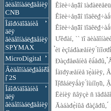
âèäåîíàáë₫äåíèÿ
Êîëè÷åṇ̃âî ïàđàëëåëüíî
CNB
Êîëè÷åṇ̃âî ïîäêë₫÷àǻ
Îáîđóäîâàíèå
Êîëè÷åṇ̃âî ïîäêë₫÷àå
äëÿ
Ưêđàí, `` ïî äèàăîíàë
âèäåîíàáë₫äåíèÿ
SPYMAX
̉èï èçîáđàæåíèÿ ́îíîơđî
MicroDigital
Đàçđåøåíèå êà́åđû, 
Âèäåîíàáë₫äåíèå
Íàïđÿæåíèå ïẹ̀àíèÿ, 
ị̂ 2S
Ïị̂đåáëÿǻàÿ ́îùíîṇ̃ü, Â
Îáîđóäîâàíèå
Ëèíèÿ ñâÿçè ñ ïåđåăî
äëÿ
âèäåîíàáë₫äåíèÿ
Ăàáàđẹ̀íûå đàḉåđû, 