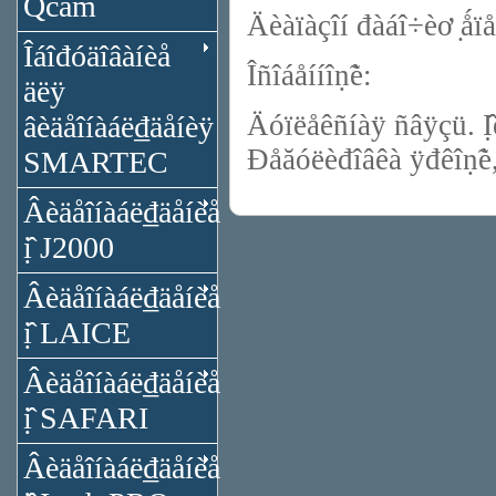
Qcam
Äèàïàçîí đàáî÷èơ ̣ǻ
Îáîđóäîâàíèå
Îñîáåííîṇ̃è:
äëÿ
Äóïëåêñíàÿ ñâÿçü. Ị̂
âèäåîíàáë₫äåíèÿ
Đåăóëèđîâêà ÿđêîṇ̃è, ê
SMARTEC
Âèäåîíàáë₫äåíèå
ị̂ J2000
Âèäåîíàáë₫äåíèå
ị̂ LAICE
Âèäåîíàáë₫äåíèå
ị̂ SAFARI
Âèäåîíàáë₫äåíèå