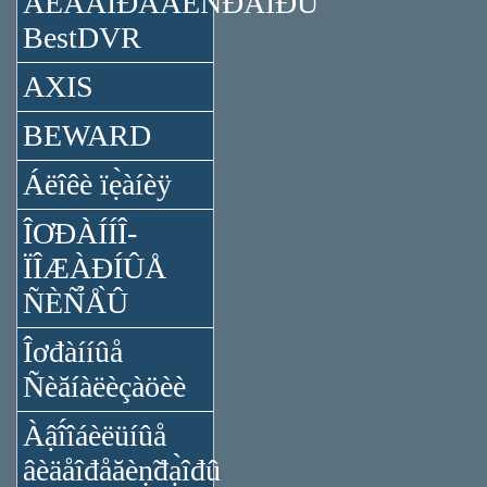
ÂÈÄÅÎĐÅĂÈÑ̉ĐÀ̉ÎĐÛ
BestDVR
AXIS
BEWARD
Áëîêè ïẹ̀àíèÿ
ÎƠĐÀÍÍÎ-
ÏÎÆÀĐÍÛÅ
ÑÈÑ̉Å̀Û
Îơđàííûå
Ñèăíàëèçàöèè
Àậî́îáèëüíûå
âèäåîđåăèṇ̃đạ̀îđû