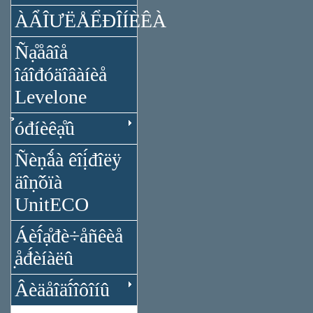
ÀẨÎƯËÅỂĐÎÍÈÊÀ
Ñạ̊åâîå
îáîđóäîâàíèå
Levelone
̉óđíèêạ̊û
Ñèṇ̃ǻà êîị́đîëÿ
äîṇ̃óïà
UnitECO
Áèî́ạ̊đè÷åñêèå
̣åđ́èíàëû
Âèäåîäî́îôîíû