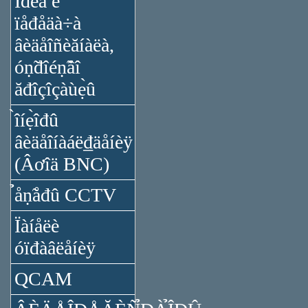
Ïđèǻ è
ïåđåäà÷à
âèäåîñèăíàëà,
óṇ̃đîéṇ̃âî
ăđîçîçàùẹ̀û
̀îíẹ̀îđû
âèäåîíàáë₫äåíèÿ
(Âơîä BNC)
̉åṇ̃åđû CCTV
Ïàíåëè
óïđàâëåíèÿ
QCAM