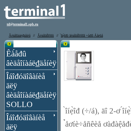
td@terminal1.spb.ru
Âèäåîíàáë₫äåíèå
//
Âèäåîäî́îôîíû
//
̀îíẹ̀îđû âèäåîäî́îôîíîâ ×åđíî-Áåëûå
Êạ̀àëîă
Âèäåîäî́îôîí Hyundai HA-201
Êà́åđû
âèäåîíàáë₫äåíèÿ
Îáîđóäîâàíèå
äëÿ
âèäåîíàáë₫äåíèÿ
SOLLO
̀îíẹ̀îđ (÷/á), äî 2-ơ ́îí
Îáîđóäîâàíèå
̉åơíè÷åñêèå ơàđàệåđ
äëÿ