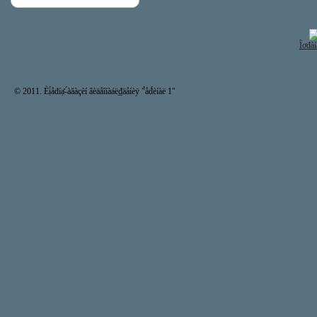
Îơđàí
© 2011. Èị́åđíạ̊-́àăàçèí âèäåîíàáë₫äåíèÿ "̉åđ́èíàë 1"