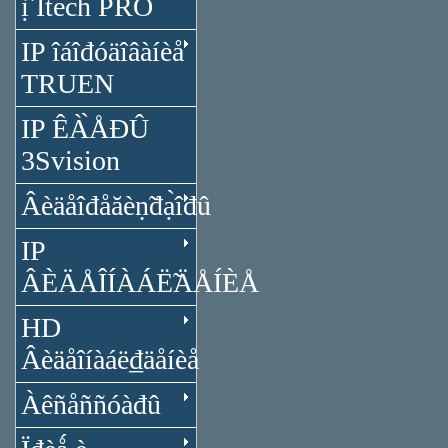
ị̂ Itech PRO
IP îáîđóäîâàíèå
TRUEN
IP ÊÀ̀ÅĐÛ
3Svision
Âèäåîđåăèṇ̃đạ̀îđû
IP
ÂÈÄÅÎÍÀÁË̃ÄÅÍÈÅ
HD
Âèäåîíàáë₫äåíèå
Àêñåññóàđû