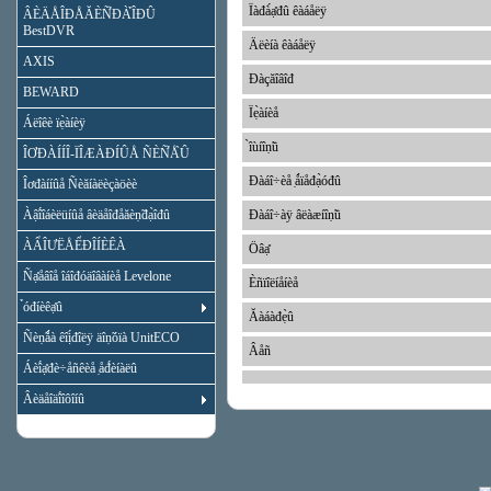
Ïàđà́ạ̊đû êàáåëÿ
ÂÈÄÅÎĐÅĂÈÑ̉ĐÀ̉ÎĐÛ
BestDVR
Äëèíà êàáåëÿ
AXIS
Đàçăîâîđ
BEWARD
Ïẹ̀àíèå
Áëîêè ïẹ̀àíèÿ
̀îùíîṇ̃ü
ÎƠĐÀÍÍÎ-ÏÎÆÀĐÍÛÅ ÑÈÑ̉Å̀Û
Đàáî÷èå ̣ǻïåđạ̀óđû
Îơđàííûå Ñèăíàëèçàöèè
Àậî́îáèëüíûå âèäåîđåăèṇ̃đạ̀îđû
Đàáî÷àÿ âëàæíîṇ̃ü
ÀẨÎƯËÅỂĐÎÍÈÊÀ
Öâạ̊
Ñạ̊åâîå îáîđóäîâàíèå Levelone
Èñïîëíåíèå
̉óđíèêạ̊û
Ăàáàđẹ̀û
Ñèṇ̃ǻà êîị́đîëÿ äîṇ̃óïà UnitECO
Âåñ
Áèî́ạ̊đè÷åñêèå ̣åđ́èíàëû
Âèäåîäî́îôîíû