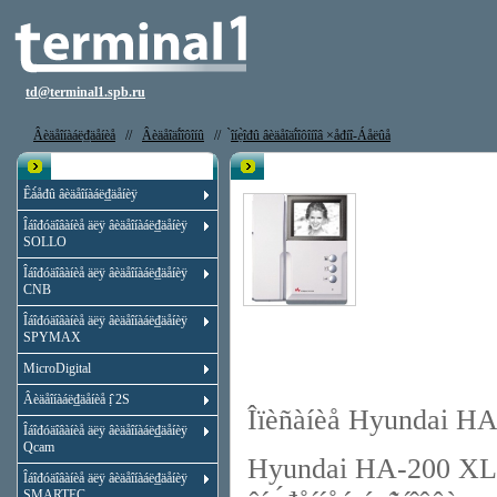
td@terminal1.spb.ru
Âèäåîíàáë₫äåíèå
//
Âèäåîäî́îôîíû
//
̀îíẹ̀îđû âèäåîäî́îôîíîâ ×åđíî-Áåëûå
Êạ̀àëîă
Âèäåîäî́îôîí Hyundai HA-200 XL (D
Êà́åđû âèäåîíàáë₫äåíèÿ
Îáîđóäîâàíèå äëÿ âèäåîíàáë₫äåíèÿ
SOLLO
Îáîđóäîâàíèå äëÿ âèäåîíàáë₫äåíèÿ
CNB
Îáîđóäîâàíèå äëÿ âèäåîíàáë₫äåíèÿ
SPYMAX
MicroDigital
Âèäåîíàáë₫äåíèå ị̂ 2S
Îïèñàíèå Hyundai HA
Îáîđóäîâàíèå äëÿ âèäåîíàáë₫äåíèÿ
Qcam
Hyundai HA-200 XL (Di
Îáîđóäîâàíèå äëÿ âèäåîíàáë₫äåíèÿ
SMARTEC