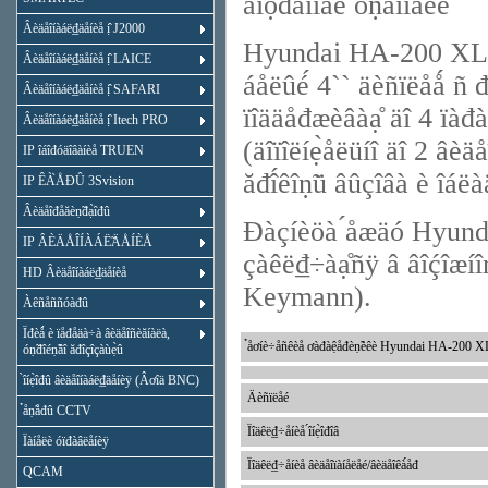
âíọ́đåííåé óṇ̃àíîâêè
Âèäåîíàáë₫äåíèå ị̂ J2000
Hyundai HA-200 XL (Dig
Âèäåîíàáë₫äåíèå ị̂ LAICE
áåëûé́ 4`` äèñïëåǻ ñ đ
Âèäåîíàáë₫äåíèå ị̂ SAFARI
ïîääåđæèâàạ̊ äî 4 ïàđàë
Âèäåîíàáë₫äåíèå ị̂ Itech PRO
(äîïîëíẹ̀åëüíî äî 2 âèä
IP îáîđóäîâàíèå TRUEN
ăđî́êîṇ̃ü âûçîâà è îáëà
IP ÊÀ̀ÅĐÛ 3Svision
Âèäåîđåăèṇ̃đạ̀îđû
Đàçíèöà ́åæäó Hyund
IP ÂÈÄÅÎÍÀÁË̃ÄÅÍÈÅ
çàêë₫÷àạ̊ñÿ â âîḉîæíî
HD Âèäåîíàáë₫äåíèå
Keymann).
Àêñåññóàđû
Ïđèǻ è ïåđåäà÷à âèäåîñèăíàëà,
̉åơíè÷åñêèå ơàđàệåđèṇ̃èêè Hyundai HA-200 XL
óṇ̃đîéṇ̃âî ăđîçîçàùẹ̀û
̀îíẹ̀îđû âèäåîíàáë₫äåíèÿ (Âơîä BNC)
Äèñïëåé
̉åṇ̃åđû CCTV
Ïîäêë₫÷åíèå ́îíẹ̀îđîâ
Ïàíåëè óïđàâëåíèÿ
Ïîäêë₫÷åíèå âèäåîïàíåëåé/âèäåîêà́åđ
QCAM