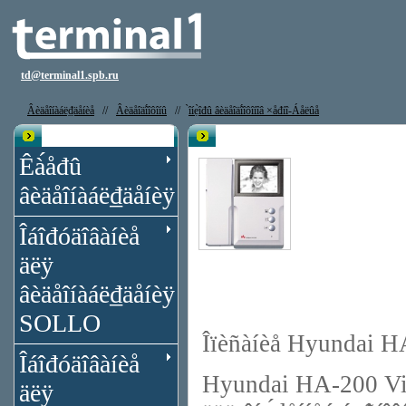
td@terminal1.spb.ru
Âèäåîíàáë₫äåíèå
//
Âèäåîäî́îôîíû
//
̀îíẹ̀îđû âèäåîäî́îôîíîâ ×åđíî-Áåëûå
Êạ̀àëîă
Âèäåîäî́îôîí Hyundai HA-200 Vizit
Êà́åđû
âèäåîíàáë₫äåíèÿ
Îáîđóäîâàíèå
äëÿ
âèäåîíàáë₫äåíèÿ
SOLLO
Îïèñàíèå Hyundai HA
Îáîđóäîâàíèå
Hyundai HA-200 Vizit 
äëÿ