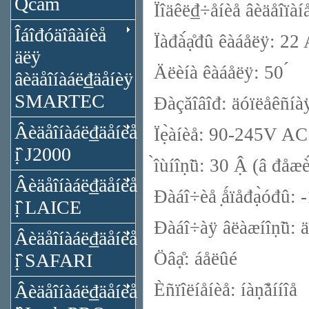
Qcam
Ïîäêë₫÷åíèå âèäåîïàí
Îáîđóäîâàíèå
Ïàđà́ạ̊đû êàáåëÿ: 22 
äëÿ
Äëèíà êàáåëÿ: 50 ́
âèäåîíàáë₫äåíèÿ
SMARTEC
Đàçăîâîđ: äóïëåêñíàÿ
Âèäåîíàáë₫äåíèå
Ïẹ̀àíèå: 90-245V AC
ị̂ J2000
̀îùíîṇ̃ü: 30 Ậ (â đåæ
Âèäåîíàáë₫äåíèå
Đàáî÷èå ̣ǻïåđạ̀óđû:
ị̂ LAICE
Đàáî÷àÿ âëàæíîṇ̃ü: 
Âèäåîíàáë₫äåíèå
Öâạ̊: áåëûé
ị̂ SAFARI
Èñïîëíåíèå: íàṇ̃åííîå
Âèäåîíàáë₫äåíèå