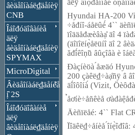
äëÿ âíọ́đåííåé óṇ̃àíîâ
âèäåîíàáë₫äåíèÿ
CNB
Hyundai HA-200 Vizit 
÷åđíî-áåëûé́ 4`` äèñïë
Îáîđóäîâàíèå
ïîääåđæèâàạ̊ äî 4 ïàđà
äëÿ
(äîïîëíẹ̀åëüíî äî 2 âè
âèäåîíàáë₫äåíèÿ
ăđî́êîṇ̃ü âûçîâà è îáë
SPYMAX
Đàçíèöà ́åæäó Hyun
MicroDigital
200 çàêë₫÷àạ̊ñÿ â âîḉ
Âèäåîíàáë₫äåíèå
äî́îôîíà́ (Vizit, Öèôđà
ị̂ 2S
̉åơíè÷åñêèå ơàđàệå
Îáîđóäîâàíèå
Äèñïëåé: 4`` Flat C
äëÿ
Ïîäêë₫÷åíèå ́îíẹ̀îđîâ: 
âèäåîíàáë₫äåíèÿ