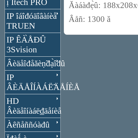
ị̂ Itech PRO
Ăàáàđẹ̀û: 188x208x60
IP îáîđóäîâàíèå
Âåñ: 1300 ă
TRUEN
IP ÊÀ̀ÅĐÛ
3Svision
Âèäåîđåăèṇ̃đạ̀îđû
IP
ÂÈÄÅÎÍÀÁË̃ÄÅÍÈÅ
HD
Âèäåîíàáë₫äåíèå
Àêñåññóàđû