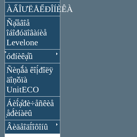
ÀẨÎƯËÅỂĐÎÍÈÊÀ
Ñạ̊åâîå
îáîđóäîâàíèå
Levelone
̉óđíèêạ̊û
Ñèṇ̃ǻà êîị́đîëÿ
äîṇ̃óïà
UnitECO
Áèî́ạ̊đè÷åñêèå
̣åđ́èíàëû
Âèäåîäî́îôîíû