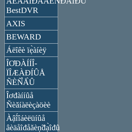
ÂÈÄÅÎĐÅĂÈÑ̉ĐÀ̉ÎĐÛ
BestDVR
AXIS
BEWARD
Áëîêè ïẹ̀àíèÿ
ÎƠĐÀÍÍÎ-
ÏÎÆÀĐÍÛÅ
ÑÈÑ̉Å̀Û
Îơđàííûå
Ñèăíàëèçàöèè
Àậî́îáèëüíûå
âèäåîđåăèṇ̃đạ̀îđû