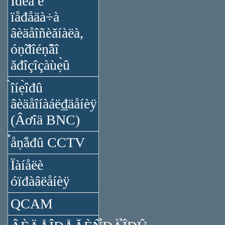
Ïđèǻ è
ïåđåäà÷à
âèäåîñèăíàëà,
óṇ̃đîéṇ̃âî
ăđîçîçàùẹ̀û
̀îíẹ̀îđû
âèäåîíàáë₫äåíèÿ
(Âơîä BNC)
̉åṇ̃åđû CCTV
Ïàíåëè
óïđàâëåíèÿ
QCAM