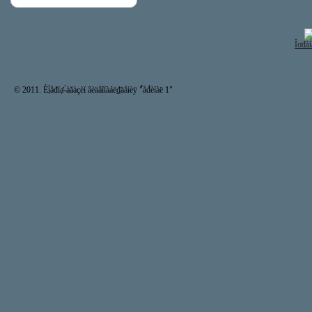
Îơđàí
© 2011. Èị́åđíạ̊-́àăàçèí âèäåîíàáë₫äåíèÿ "̉åđ́èíàë 1"