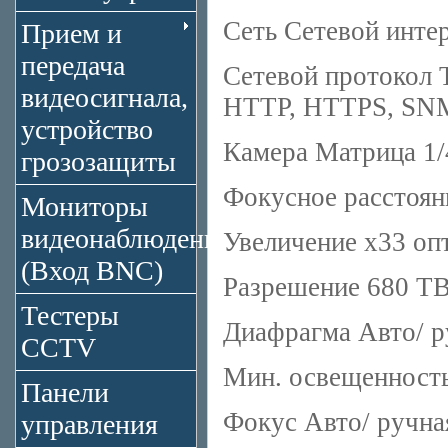
Сеть Сетевой интер
Прием и
передача
Сетевой протокол 
видеосигнала,
HTTP, HTTPS, SNM
устройство
Камера Матрица 1/
грозозащиты
Фокусное расстояни
Мониторы
видеонаблюдения
Увеличение x33 оп
(Вход BNC)
Разрешение 680 Т
Тестеры
Диафрагма Авто/ р
CCTV
Мин. освещенность 
Панели
Фокус Авто/ ручна
управления