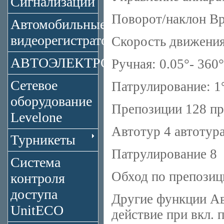
Сигнализации
Поворот/наклон Вр
Автомобильные
видеорегистраторы
Скорость движения
АВТОЭЛЕКТРОНИКА
Ручная: 0.05°- 36
Сетевое
Патрулирование: 1°
оборудование
Препозиции 128 п
Levelone
Автотур 4 автотур
Турникеты
Патрулирование 8
Система
Обход по препозиц
контроля
доступа
Другие функции Ав
UnitECO
действие при вкл. п