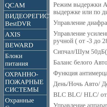
Режим выдержки Ав
QCAM
выдержке или по д
ВИДЕОРЕГИСТРАТОРЫ
Управление диафраг
BestDVR
Управление усилени
AXIS
ручной ( от -3 до 2
BEWARD
Сипчал/Шум 50дБ(
Блоки
Баланс белого Авто
питания
Функция антимерц
ОХРАННО-
ПОЖАРНЫЕ
День/Ночь Авто/ Д
СИСТЕМЫ
BLC BLC/ HLC/ от
Охранные
Управление аппара