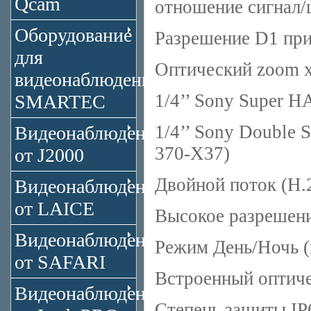
Qcam
отношение сигнал/
Оборудование
Разрешение D1 при
для
Оптический zoom х
видеонаблюдения
1/4’’ Sony Super 
SMARTEC
1/4’’ Sony Double
Видеонаблюдение
370-X37)
от J2000
Двойной поток (H.
Видеонаблюдение
от LAICE
Высокое разрешен
Видеонаблюдение
Режим День/Ночь (
от SAFARI
Встроенный оптиче
Видеонаблюдение
Степень защиты IP