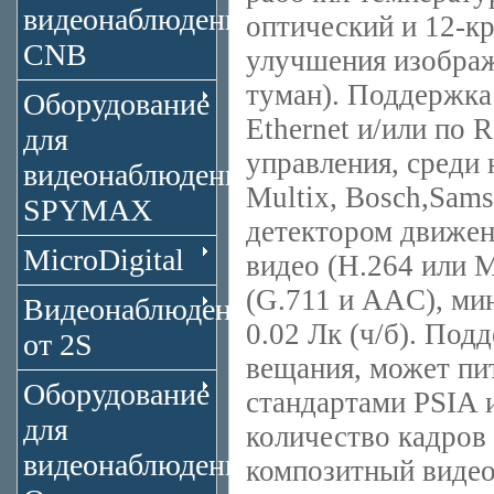
видеонаблюдения
оптический и 12-к
CNB
улучшения изображ
туман). Поддержка
Оборудование
Ethernet и/или по 
для
управления, среди 
видеонаблюдения
Multix, Bosch,Sam
SPYMAX
детектором движен
MicroDigital
видео (H.264 или M
(G.711 и AAC), мин
Видеонаблюдение
0.02 Лк (ч/б). Под
от 2S
вещания, может пи
Оборудование
стандартами PSIA 
для
количество кадров 
видеонаблюдения
композитный видео