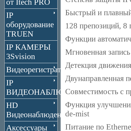
от Itech PRO
Быстрый и плавный
IP
оборудование
128 препозиций, 8 
TRUEN
Функции автоматич
IP КАМЕРЫ
Мгновенная запись
3Svision
Детекция движени
Видеорегистраторы
Двунаправленная п
IP
Совместимость с 
ВИДЕОНАБЛЮДЕНИЕ
Функция улучшения
HD
de-mist
Видеонаблюдение
Питание по Etherne
Аксессуары