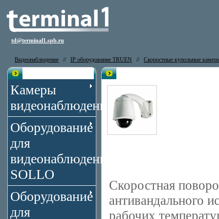
td@terminal1.spb.ru
Видеонаблюдение
//
IP оборудование TRUEN
//
Скоростные купольные камер
Каталог
IP камера Truen TCAM-370-X33
Камеры
видеонаблюдения
Оборудование
для
видеонаблюдения
SOLLO
Скоростная поворо
Оборудование
антивандального ис
для
рабочих температур